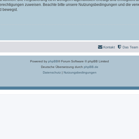
 Berechtigungen zuweisen. Beachte bitte unsere Nutzungsbedingungen und die verwa
d bewegst.
Kontakt
Das Team
Powered by
phpBB
® Forum Software © phpBB Limited
Deutsche Übersetzung durch
phpBB.de
Datenschutz
|
Nutzungsbedingungen