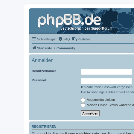
Schnellzugriff
FAQ
Pastebin
Startseite
Community
Anmelden
Benutzername:
Passwort:
Ich habe mein Passwort vergessen
Die Aktivierungs-E-Mail erneut send
Angemeldet bleiben
Meinen Online-Status während d
REGISTRIEREN
Du musst in diesem Forum registriert sein, um dich anmelden zu