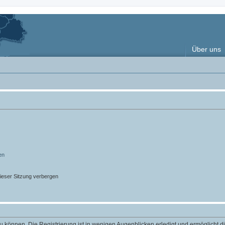
Über uns
en
ieser Sitzung verbergen
 können. Die Registrierung ist in wenigen Augenblicken erledigt und ermöglicht di