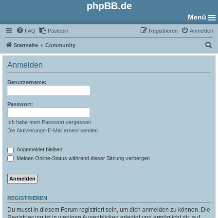
phpBB.de
Menü
FAQ
Pastebin
Registrieren
Anmelden
S
Startseite
Community
u
Anmelden
c
h
Benutzername:
e
Passwort:
Ich habe mein Passwort vergessen
Die Aktivierungs-E-Mail erneut senden
Angemeldet bleiben
Meinen Online-Status während dieser Sitzung verbergen
REGISTRIEREN
Du musst in diesem Forum registriert sein, um dich anmelden zu können. Die
Registrierung ist in wenigen Augenblicken erledigt und ermöglicht dir, auf