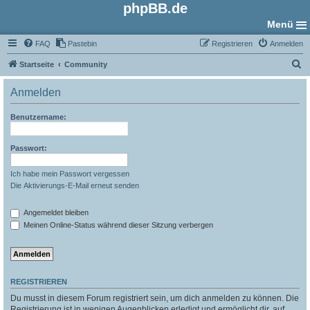
phpBB.de
Menü
FAQ
Pastebin
Registrieren
Anmelden
S
Startseite
Community
u
Anmelden
c
h
Benutzername:
e
Passwort:
Ich habe mein Passwort vergessen
Die Aktivierungs-E-Mail erneut senden
Angemeldet bleiben
Meinen Online-Status während dieser Sitzung verbergen
REGISTRIEREN
Du musst in diesem Forum registriert sein, um dich anmelden zu können. Die
Registrierung ist in wenigen Augenblicken erledigt und ermöglicht dir, auf