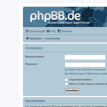
Schnellzugriff
FAQ
Pastebin
Startseite
Community
Anmelden
Benutzername:
Passwort:
Ich habe mein Passwort vergessen
Die Aktivierungs-E-Mail erneut send
Angemeldet bleiben
Meinen Online-Status während d
REGISTRIEREN
Du musst in diesem Forum registriert sein, um dich anmelden zu