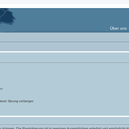
Über uns
en
ieser Sitzung verbergen
 können. Die Registrierung ist in wenigen Augenblicken erledigt und ermöglicht di