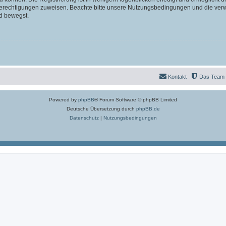
 Berechtigungen zuweisen. Beachte bitte unsere Nutzungsbedingungen und die verwa
d bewegst.
Kontakt
Das Team
Powered by
phpBB
® Forum Software © phpBB Limited
Deutsche Übersetzung durch
phpBB.de
Datenschutz
|
Nutzungsbedingungen