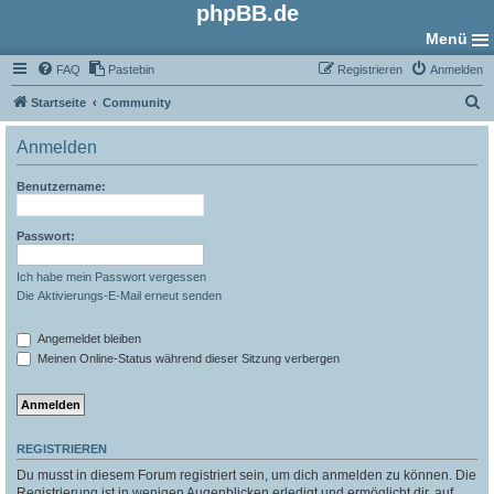
phpBB.de
Menü
FAQ
Pastebin
Registrieren
Anmelden
S
Startseite
Community
u
Anmelden
c
h
Benutzername:
e
Passwort:
Ich habe mein Passwort vergessen
Die Aktivierungs-E-Mail erneut senden
Angemeldet bleiben
Meinen Online-Status während dieser Sitzung verbergen
REGISTRIEREN
Du musst in diesem Forum registriert sein, um dich anmelden zu können. Die
Registrierung ist in wenigen Augenblicken erledigt und ermöglicht dir, auf