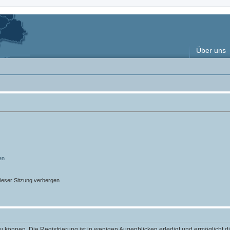
Über uns
en
ieser Sitzung verbergen
 können. Die Registrierung ist in wenigen Augenblicken erledigt und ermöglicht di