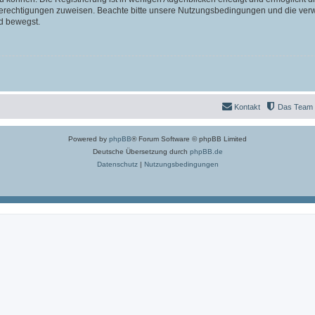
 Berechtigungen zuweisen. Beachte bitte unsere Nutzungsbedingungen und die verwa
d bewegst.
Kontakt
Das Team
Powered by
phpBB
® Forum Software © phpBB Limited
Deutsche Übersetzung durch
phpBB.de
Datenschutz
|
Nutzungsbedingungen