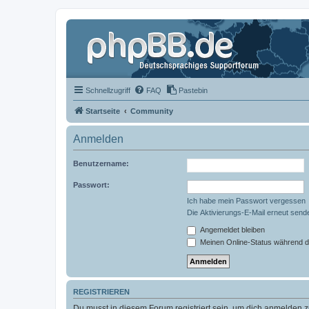
Schnellzugriff
FAQ
Pastebin
Startseite
Community
Anmelden
Benutzername:
Passwort:
Ich habe mein Passwort vergessen
Die Aktivierungs-E-Mail erneut send
Angemeldet bleiben
Meinen Online-Status während d
REGISTRIEREN
Du musst in diesem Forum registriert sein, um dich anmelden zu