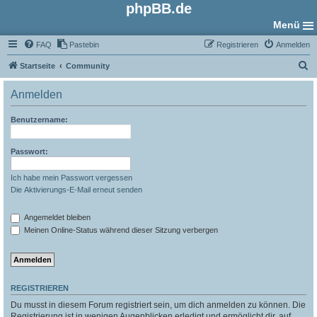
phpBB.de
Menü
FAQ
Pastebin
Registrieren
Anmelden
S
Startseite
Community
u
Anmelden
c
h
Benutzername:
e
Passwort:
Ich habe mein Passwort vergessen
Die Aktivierungs-E-Mail erneut senden
Angemeldet bleiben
Meinen Online-Status während dieser Sitzung verbergen
REGISTRIEREN
Du musst in diesem Forum registriert sein, um dich anmelden zu können. Die
Registrierung ist in wenigen Augenblicken erledigt und ermöglicht dir, auf