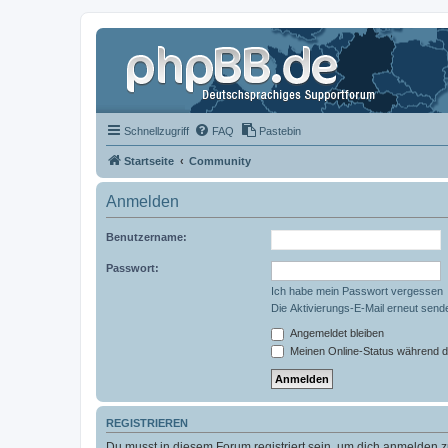
Schnellzugriff
FAQ
Pastebin
Startseite
Community
Anmelden
Benutzername:
Passwort:
Ich habe mein Passwort vergessen
Die Aktivierungs-E-Mail erneut send
Angemeldet bleiben
Meinen Online-Status während d
REGISTRIEREN
Du musst in diesem Forum registriert sein, um dich anmelden zu