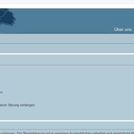
Über uns
en
ieser Sitzung verbergen
 können. Die Registrierung ist in wenigen Augenblicken erledigt und ermöglicht di