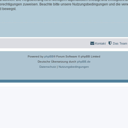
 Berechtigungen zuweisen. Beachte bitte unsere Nutzungsbedingungen und die verwa
d bewegst.
Kontakt
Das Team
Powered by
phpBB
® Forum Software © phpBB Limited
Deutsche Übersetzung durch
phpBB.de
Datenschutz
|
Nutzungsbedingungen