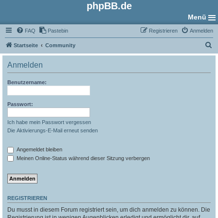
phpBB.de
Menü
FAQ
Pastebin
Registrieren
Anmelden
S
Startseite
Community
u
Anmelden
c
h
Benutzername:
e
Passwort:
Ich habe mein Passwort vergessen
Die Aktivierungs-E-Mail erneut senden
Angemeldet bleiben
Meinen Online-Status während dieser Sitzung verbergen
REGISTRIEREN
Du musst in diesem Forum registriert sein, um dich anmelden zu können. Die
Registrierung ist in wenigen Augenblicken erledigt und ermöglicht dir, auf