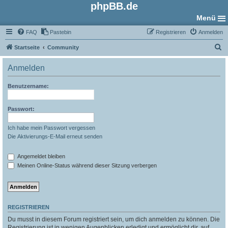
phpBB.de
Menü
FAQ
Pastebin
Registrieren
Anmelden
S
Startseite
Community
u
Anmelden
c
h
Benutzername:
e
Passwort:
Ich habe mein Passwort vergessen
Die Aktivierungs-E-Mail erneut senden
Angemeldet bleiben
Meinen Online-Status während dieser Sitzung verbergen
REGISTRIEREN
Du musst in diesem Forum registriert sein, um dich anmelden zu können. Die
Registrierung ist in wenigen Augenblicken erledigt und ermöglicht dir, auf