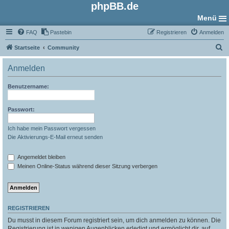
phpBB.de
Menü
FAQ
Pastebin
Registrieren
Anmelden
S
Startseite
Community
u
Anmelden
c
h
Benutzername:
e
Passwort:
Ich habe mein Passwort vergessen
Die Aktivierungs-E-Mail erneut senden
Angemeldet bleiben
Meinen Online-Status während dieser Sitzung verbergen
REGISTRIEREN
Du musst in diesem Forum registriert sein, um dich anmelden zu können. Die
Registrierung ist in wenigen Augenblicken erledigt und ermöglicht dir, auf