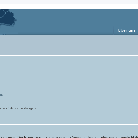
Über uns
en
ieser Sitzung verbergen
 können. Die Registrierung ist in wenigen Augenblicken erledigt und ermöglicht di