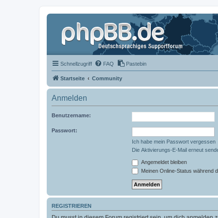
Schnellzugriff
FAQ
Pastebin
Startseite
Community
Anmelden
Benutzername:
Passwort:
Ich habe mein Passwort vergessen
Die Aktivierungs-E-Mail erneut send
Angemeldet bleiben
Meinen Online-Status während d
REGISTRIEREN
Du musst in diesem Forum registriert sein, um dich anmelden zu