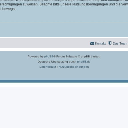
 Berechtigungen zuweisen. Beachte bitte unsere Nutzungsbedingungen und die verwa
d bewegst.
Kontakt
Das Team
Powered by
phpBB
® Forum Software © phpBB Limited
Deutsche Übersetzung durch
phpBB.de
Datenschutz
|
Nutzungsbedingungen