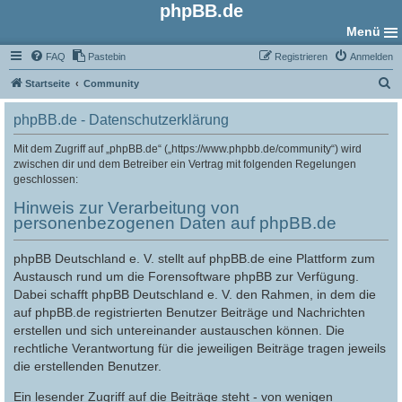
phpBB.de
Menü
FAQ
Pastebin
Registrieren
Anmelden
S
Startseite
Community
u
phpBB.de - Datenschutzerklärung
c
h
Mit dem Zugriff auf „phpBB.de“ („https://www.phpbb.de/community“) wird
zwischen dir und dem Betreiber ein Vertrag mit folgenden Regelungen
e
geschlossen:
Hinweis zur Verarbeitung von
personenbezogenen Daten auf phpBB.de
phpBB Deutschland e. V. stellt auf phpBB.de eine Plattform zum
Austausch rund um die Forensoftware phpBB zur Verfügung.
Dabei schafft phpBB Deutschland e. V. den Rahmen, in dem die
auf phpBB.de registrierten Benutzer Beiträge und Nachrichten
erstellen und sich untereinander austauschen können. Die
rechtliche Verantwortung für die jeweiligen Beiträge tragen jeweils
die erstellenden Benutzer.
Ein lesender Zugriff auf die Beiträge steht - von wenigen