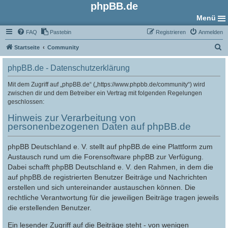
phpBB.de
Menü
FAQ
Pastebin
Registrieren
Anmelden
S
Startseite
Community
u
phpBB.de - Datenschutzerklärung
c
h
Mit dem Zugriff auf „phpBB.de“ („https://www.phpbb.de/community“) wird
zwischen dir und dem Betreiber ein Vertrag mit folgenden Regelungen
e
geschlossen:
Hinweis zur Verarbeitung von
personenbezogenen Daten auf phpBB.de
phpBB Deutschland e. V. stellt auf phpBB.de eine Plattform zum
Austausch rund um die Forensoftware phpBB zur Verfügung.
Dabei schafft phpBB Deutschland e. V. den Rahmen, in dem die
auf phpBB.de registrierten Benutzer Beiträge und Nachrichten
erstellen und sich untereinander austauschen können. Die
rechtliche Verantwortung für die jeweiligen Beiträge tragen jeweils
die erstellenden Benutzer.
Ein lesender Zugriff auf die Beiträge steht - von wenigen