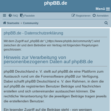
phpBB.de
Menü
FAQ
Pastebin
Registrieren
Anmelden
S
Startseite
Community
u
phpBB.de - Datenschutzerklärung
c
h
Mit dem Zugriff auf „phpBB.de“ („https://www.phpbb.de/community“) wird
zwischen dir und dem Betreiber ein Vertrag mit folgenden Regelungen
e
geschlossen:
Hinweis zur Verarbeitung von
personenbezogenen Daten auf phpBB.de
phpBB Deutschland e. V. stellt auf phpBB.de eine Plattform zum
Austausch rund um die Forensoftware phpBB zur Verfügung.
Dabei schafft phpBB Deutschland e. V. den Rahmen, in dem die
auf phpBB.de registrierten Benutzer Beiträge und Nachrichten
erstellen und sich untereinander austauschen können. Die
rechtliche Verantwortung für die jeweiligen Beiträge tragen jeweils
die erstellenden Benutzer.
Ein lesender Zugriff auf die Beiträge steht - von wenigen