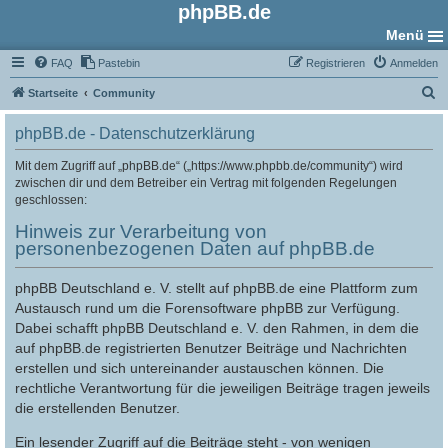
phpBB.de
Menü
FAQ
Pastebin
Registrieren
Anmelden
S
Startseite
Community
u
phpBB.de - Datenschutzerklärung
c
h
Mit dem Zugriff auf „phpBB.de“ („https://www.phpbb.de/community“) wird
zwischen dir und dem Betreiber ein Vertrag mit folgenden Regelungen
e
geschlossen:
Hinweis zur Verarbeitung von
personenbezogenen Daten auf phpBB.de
phpBB Deutschland e. V. stellt auf phpBB.de eine Plattform zum
Austausch rund um die Forensoftware phpBB zur Verfügung.
Dabei schafft phpBB Deutschland e. V. den Rahmen, in dem die
auf phpBB.de registrierten Benutzer Beiträge und Nachrichten
erstellen und sich untereinander austauschen können. Die
rechtliche Verantwortung für die jeweiligen Beiträge tragen jeweils
die erstellenden Benutzer.
Ein lesender Zugriff auf die Beiträge steht - von wenigen