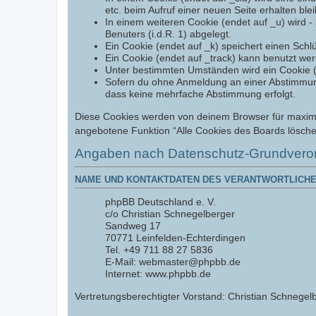
etc. beim Aufruf einer neuen Seite erhalten ble
In einem weiteren Cookie (endet auf _u) wird - 
Benuters (i.d.R. 1) abgelegt.
Ein Cookie (endet auf _k) speichert einen Schl
Ein Cookie (endet auf _track) kann benutzt we
Unter bestimmten Umständen wird ein Cookie (en
Sofern du ohne Anmeldung an einer Abstimmung t
dass keine mehrfache Abstimmung erfolgt.
Diese Cookies werden von deinem Browser für maximal 
angebotene Funktion “Alle Cookies des Boards lösche
Angaben nach Datenschutz-Grundvero
NAME UND KONTAKTDATEN DES VERANTWORTLICHE
phpBB Deutschland e. V.
c/o Christian Schnegelberger
Sandweg 17
70771 Leinfelden-Echterdingen
Tel. +49 711 88 27 5836
E-Mail: webmaster@phpbb.de
Internet: www.phpbb.de
Vertretungsberechtigter Vorstand: Christian Schnegelb