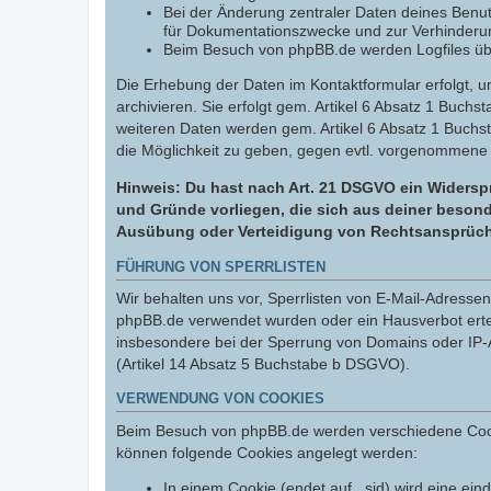
Bei der Änderung zentraler Daten deines Benut
für Dokumentationszwecke und zur Verhinderun
Beim Besuch von phpBB.de werden Logfiles über
Die Erhebung der Daten im Kontaktformular erfolgt,
archivieren. Sie erfolgt gem. Artikel 6 Absatz 1 Buchs
weiteren Daten werden gem. Artikel 6 Absatz 1 Buchs
die Möglichkeit zu geben, gegen evtl. vorgenommene
Hinweis: Du hast nach Art. 21 DSGVO ein Widerspr
und Gründe vorliegen, die sich aus deiner besond
Ausübung oder Verteidigung von Rechtsansprüchen
FÜHRUNG VON SPERRLISTEN
Wir behalten uns vor, Sperrlisten von E-Mail-Adress
phpBB.de verwendet wurden oder ein Hausverbot erteil
insbesondere bei der Sperrung von Domains oder IP-A
(Artikel 14 Absatz 5 Buchstabe b DSGVO).
VERWENDUNG VON COOKIES
Beim Besuch von phpBB.de werden verschiedene Cookies
können folgende Cookies angelegt werden:
In einem Cookie (endet auf _sid) wird eine eind