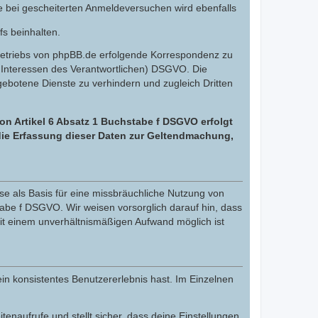
e bei gescheiterten Anmeldeversuchen wird ebenfalls
fs beinhalten.
Betriebs von phpBB.de erfolgende Korrespondenz zu
gte Interessen des Verantwortlichen) DSGVO. Die
botene Dienste zu verhindern und zugleich Dritten
on Artikel 6 Absatz 1 Buchstabe f DSGVO erfolgt
 die Erfassung dieser Daten zur Geltendmachung,
e als Basis für eine missbräuchliche Nutzung von
tabe f DSGVO. Wir weisen vorsorglich darauf hin, dass
it einem unverhältnismäßigen Aufwand möglich ist
in konsistentes Benutzererlebnis hast. Im Einzelnen
itenaufrufe und stellt sicher, dass deine Einstellungen