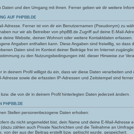
n Daten und den Umgang mit ihnen. Ferner geben wir dir weitere Infor
NG AUF PHPBB.DE
l-Adresse. Ferner ist von dir ein Benutzernamen (Pseudonym) zu wähle
haben nur wir als Betreiber von phpBB.de Zugriff auf deine E-Mail-Adr
ie deine Website, deinen Wohnort oder weitere Kontaktdaten erfassen. 
ogene Angaben enthalten kann. Diese Angaben sind freiwillig, so dass 
gebenen Daten sind im Kontext deiner Beiträge frei im Internet zugänglic
ustimmung zu den Nutzungsbedingungen inkl. dieser Hinweise zur Ver
 in deinem Profil willigst du ein, dass wir diese Daten verarbeiten und
l-Adresse sowie die erfassten IP-Adressen und Zeitstempel sind ferner
n bzw. die von dir in deinem Profil hinterlegten Daten jederzeit ändern.
N PHPBB.DE
nen Stellen personenbezogene Daten erhoben:
fern du nicht angemeldet bist, dein Name und deine E-Mail-Adresse er
n (dazu zählen auch Private Nachrichten und die Teilnahme an Umfrag
 von der aus der Beitrag erstellt bzw. gelöscht wurde, gespeichert.