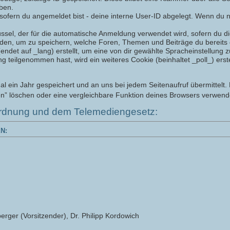
iben.
sofern du angemeldet bist - deine interne User-ID abgelegt. Wenn du ni
üssel, der für die automatische Anmeldung verwendet wird, sofern du die
rden, um zu speichern, welche Foren, Themen und Beiträge du bereits 
det auf _lang) erstellt, um eine von dir gewählte Spracheinstellung z
eilgenommen hast, wird ein weiteres Cookie (beinhaltet _poll_) erstel
ein Jahr gespeichert und an uns bei jedem Seitenaufruf übermittelt. 
n” löschen oder eine vergleichbare Funktion deines Browsers verwend
rdnung und dem Telemediengesetz:
N:
erger (Vorsitzender), Dr. Philipp Kordowich