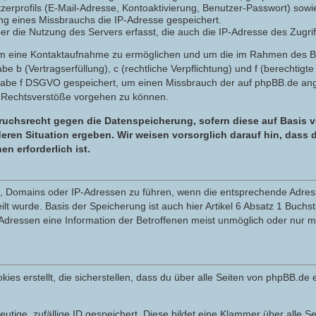
zerprofils (E-Mail-Adresse, Kontoaktivierung, Benutzer-Passwort) sowi
g eines Missbrauchs die IP-Adresse gespeichert.
 die Nutzung des Servers erfasst, die auch die IP-Adresse des Zugrif
 um eine Kontaktaufnahme zu ermöglichen und um die im Rahmen des 
tabe b (Vertragserfüllung), c (rechtliche Verpflichtung) und f (berechti
tabe f DSGVO gespeichert, um einen Missbrauch der auf phpBB.de ange
 Rechtsverstöße vorgehen zu können.
uchsrecht gegen die Datenspeicherung, sofern diese auf Basis v
eren Situation ergeben. Wir weisen vorsorglich darauf hin, dass
 erforderlich ist.
en, Domains oder IP-Adressen zu führen, wenn die entsprechende Adress
t wurde. Basis der Speicherung ist auch hier Artikel 6 Absatz 1 Buchs
dressen eine Information der Betroffenen meist unmöglich oder nur m
 erstellt, die sicherstellen, dass du über alle Seiten von phpBB.de e
eutige, zufällige ID gespeichert. Diese bildet eine Klammer über alle Se