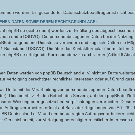
men werden. Ein gesonderter Datenschutzbeauftragter ist nicht beste
ENEN DATEN SOWIE DEREN RECHTSGRUNDLAGE:
uf phpBB.de (siehe oben) werden zur Erfüllung des abgeschlossenen N
hstabe a und b DSGVO). Die personenbezogenen Daten bei der Nutzung 
pBB.de angebotene Dienste zu verhindern und zugleich Dritten die Mö
z 1 Buchstabe f DSGVO). Die über das Kontaktformular übermittelten 
on phpBB.de erfolgende Korrespondenz zu archivieren (Artikel 6 Absa
sehenen Daten werden von phpBB Deutschland e. V. nicht an Dritte wei
zur Verfolgung berechtigter rechtlicher Interessen oder auf Grund geset
wir Dritte mit der Verarbeitung von personenbezogenen Daten beauftrag
r). Dies betrifft z. B. den Betrieb des Servers, auf dem phpBB.de läuft
serer Weisung oder gesetzlichen Verpflichtungen verarbeiten. Diese V
n Auftragsverarbeitern erfolgt auf Basis der Regelungen von Art. 28 f
hpBB Deutschland e. V. und den beauftragten Auftragsverarbeitern ni
 Gerichtsbarkeit, zur Verfolgung berechtigter rechtlicher Interessen o