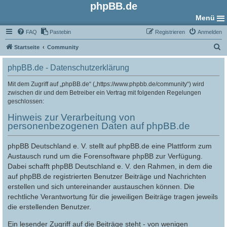
phpBB.de
Menü
FAQ
Pastebin
Registrieren
Anmelden
S
Startseite
Community
u
phpBB.de - Datenschutzerklärung
c
h
Mit dem Zugriff auf „phpBB.de“ („https://www.phpbb.de/community“) wird
zwischen dir und dem Betreiber ein Vertrag mit folgenden Regelungen
e
geschlossen:
Hinweis zur Verarbeitung von
personenbezogenen Daten auf phpBB.de
phpBB Deutschland e. V. stellt auf phpBB.de eine Plattform zum
Austausch rund um die Forensoftware phpBB zur Verfügung.
Dabei schafft phpBB Deutschland e. V. den Rahmen, in dem die
auf phpBB.de registrierten Benutzer Beiträge und Nachrichten
erstellen und sich untereinander austauschen können. Die
rechtliche Verantwortung für die jeweiligen Beiträge tragen jeweils
die erstellenden Benutzer.
Ein lesender Zugriff auf die Beiträge steht - von wenigen