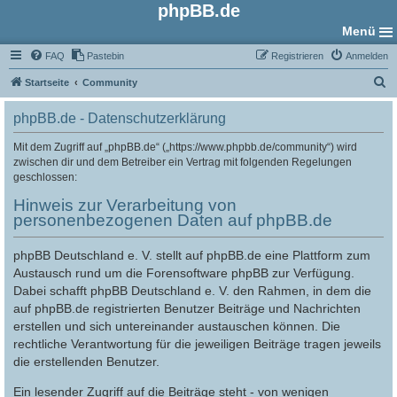
phpBB.de
Menü
FAQ
Pastebin
Registrieren
Anmelden
S
Startseite
Community
u
phpBB.de - Datenschutzerklärung
c
h
Mit dem Zugriff auf „phpBB.de“ („https://www.phpbb.de/community“) wird
zwischen dir und dem Betreiber ein Vertrag mit folgenden Regelungen
e
geschlossen:
Hinweis zur Verarbeitung von
personenbezogenen Daten auf phpBB.de
phpBB Deutschland e. V. stellt auf phpBB.de eine Plattform zum
Austausch rund um die Forensoftware phpBB zur Verfügung.
Dabei schafft phpBB Deutschland e. V. den Rahmen, in dem die
auf phpBB.de registrierten Benutzer Beiträge und Nachrichten
erstellen und sich untereinander austauschen können. Die
rechtliche Verantwortung für die jeweiligen Beiträge tragen jeweils
die erstellenden Benutzer.
Ein lesender Zugriff auf die Beiträge steht - von wenigen