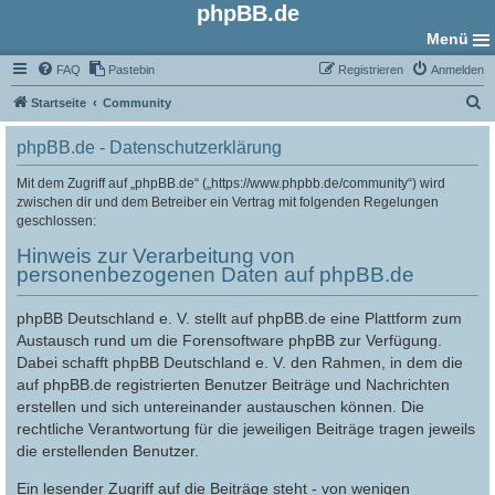
phpBB.de
Menü
FAQ
Pastebin
Registrieren
Anmelden
S
Startseite
Community
u
phpBB.de - Datenschutzerklärung
c
h
Mit dem Zugriff auf „phpBB.de“ („https://www.phpbb.de/community“) wird
zwischen dir und dem Betreiber ein Vertrag mit folgenden Regelungen
e
geschlossen:
Hinweis zur Verarbeitung von
personenbezogenen Daten auf phpBB.de
phpBB Deutschland e. V. stellt auf phpBB.de eine Plattform zum
Austausch rund um die Forensoftware phpBB zur Verfügung.
Dabei schafft phpBB Deutschland e. V. den Rahmen, in dem die
auf phpBB.de registrierten Benutzer Beiträge und Nachrichten
erstellen und sich untereinander austauschen können. Die
rechtliche Verantwortung für die jeweiligen Beiträge tragen jeweils
die erstellenden Benutzer.
Ein lesender Zugriff auf die Beiträge steht - von wenigen