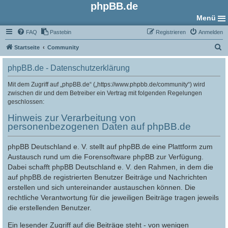
phpBB.de
Menü
FAQ
Pastebin
Registrieren
Anmelden
S
Startseite
Community
u
phpBB.de - Datenschutzerklärung
c
h
Mit dem Zugriff auf „phpBB.de“ („https://www.phpbb.de/community“) wird
zwischen dir und dem Betreiber ein Vertrag mit folgenden Regelungen
e
geschlossen:
Hinweis zur Verarbeitung von
personenbezogenen Daten auf phpBB.de
phpBB Deutschland e. V. stellt auf phpBB.de eine Plattform zum
Austausch rund um die Forensoftware phpBB zur Verfügung.
Dabei schafft phpBB Deutschland e. V. den Rahmen, in dem die
auf phpBB.de registrierten Benutzer Beiträge und Nachrichten
erstellen und sich untereinander austauschen können. Die
rechtliche Verantwortung für die jeweiligen Beiträge tragen jeweils
die erstellenden Benutzer.
Ein lesender Zugriff auf die Beiträge steht - von wenigen