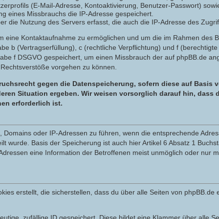
zerprofils (E-Mail-Adresse, Kontoaktivierung, Benutzer-Passwort) sowi
g eines Missbrauchs die IP-Adresse gespeichert.
 die Nutzung des Servers erfasst, die auch die IP-Adresse des Zugrif
 um eine Kontaktaufnahme zu ermöglichen und um die im Rahmen des 
tabe b (Vertragserfüllung), c (rechtliche Verpflichtung) und f (berechti
tabe f DSGVO gespeichert, um einen Missbrauch der auf phpBB.de ange
 Rechtsverstöße vorgehen zu können.
uchsrecht gegen die Datenspeicherung, sofern diese auf Basis v
eren Situation ergeben. Wir weisen vorsorglich darauf hin, dass
 erforderlich ist.
en, Domains oder IP-Adressen zu führen, wenn die entsprechende Adress
t wurde. Basis der Speicherung ist auch hier Artikel 6 Absatz 1 Buchs
dressen eine Information der Betroffenen meist unmöglich oder nur m
 erstellt, die sicherstellen, dass du über alle Seiten von phpBB.de e
eutige, zufällige ID gespeichert. Diese bildet eine Klammer über alle Se