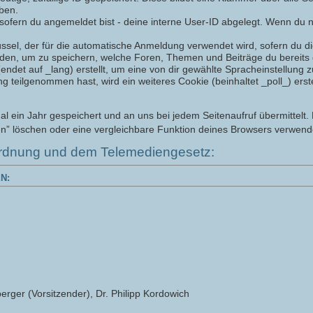
iben.
sofern du angemeldet bist - deine interne User-ID abgelegt. Wenn du ni
üssel, der für die automatische Anmeldung verwendet wird, sofern du die
rden, um zu speichern, welche Foren, Themen und Beiträge du bereits 
det auf _lang) erstellt, um eine von dir gewählte Spracheinstellung z
eilgenommen hast, wird ein weiteres Cookie (beinhaltet _poll_) erstel
ein Jahr gespeichert und an uns bei jedem Seitenaufruf übermittelt. 
n” löschen oder eine vergleichbare Funktion deines Browsers verwend
rdnung und dem Telemediengesetz:
N:
erger (Vorsitzender), Dr. Philipp Kordowich