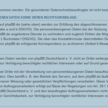
men werden. Ein gesonderter Datenschutzbeauftragter ist nicht beste
ENEN DATEN SOWIE DEREN RECHTSGRUNDLAGE:
uf phpBB.de (siehe oben) werden zur Erfüllung des abgeschlossenen N
hstabe a und b DSGVO). Die personenbezogenen Daten bei der Nutzung 
pBB.de angebotene Dienste zu verhindern und zugleich Dritten die Mö
z 1 Buchstabe f DSGVO). Die über das Kontaktformular übermittelten 
on phpBB.de erfolgende Korrespondenz zu archivieren (Artikel 6 Absa
sehenen Daten werden von phpBB Deutschland e. V. nicht an Dritte wei
zur Verfolgung berechtigter rechtlicher Interessen oder auf Grund geset
wir Dritte mit der Verarbeitung von personenbezogenen Daten beauftrag
r). Dies betrifft z. B. den Betrieb des Servers, auf dem phpBB.de läuft
serer Weisung oder gesetzlichen Verpflichtungen verarbeiten. Diese V
n Auftragsverarbeitern erfolgt auf Basis der Regelungen von Art. 28 f
hpBB Deutschland e. V. und den beauftragten Auftragsverarbeitern ni
 Gerichtsbarkeit, zur Verfolgung berechtigter rechtlicher Interessen o