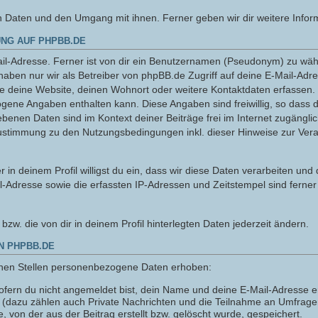
n Daten und den Umgang mit ihnen. Ferner geben wir dir weitere Infor
NG AUF PHPBB.DE
l-Adresse. Ferner ist von dir ein Benutzernamen (Pseudonym) zu wähle
haben nur wir als Betreiber von phpBB.de Zugriff auf deine E-Mail-Adr
ie deine Website, deinen Wohnort oder weitere Kontaktdaten erfassen. 
ogene Angaben enthalten kann. Diese Angaben sind freiwillig, so dass 
gebenen Daten sind im Kontext deiner Beiträge frei im Internet zugänglic
ustimmung zu den Nutzungsbedingungen inkl. dieser Hinweise zur Ver
 in deinem Profil willigst du ein, dass wir diese Daten verarbeiten und
l-Adresse sowie die erfassten IP-Adressen und Zeitstempel sind ferner
n bzw. die von dir in deinem Profil hinterlegten Daten jederzeit ändern.
N PHPBB.DE
nen Stellen personenbezogene Daten erhoben:
fern du nicht angemeldet bist, dein Name und deine E-Mail-Adresse er
n (dazu zählen auch Private Nachrichten und die Teilnahme an Umfrag
 von der aus der Beitrag erstellt bzw. gelöscht wurde, gespeichert.