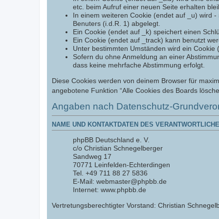
etc. beim Aufruf einer neuen Seite erhalten ble
In einem weiteren Cookie (endet auf _u) wird - 
Benuters (i.d.R. 1) abgelegt.
Ein Cookie (endet auf _k) speichert einen Schl
Ein Cookie (endet auf _track) kann benutzt we
Unter bestimmten Umständen wird ein Cookie (en
Sofern du ohne Anmeldung an einer Abstimmung t
dass keine mehrfache Abstimmung erfolgt.
Diese Cookies werden von deinem Browser für maximal 
angebotene Funktion “Alle Cookies des Boards lösche
Angaben nach Datenschutz-Grundvero
NAME UND KONTAKTDATEN DES VERANTWORTLICHE
phpBB Deutschland e. V.
c/o Christian Schnegelberger
Sandweg 17
70771 Leinfelden-Echterdingen
Tel. +49 711 88 27 5836
E-Mail: webmaster@phpbb.de
Internet: www.phpbb.de
Vertretungsberechtigter Vorstand: Christian Schnegelb