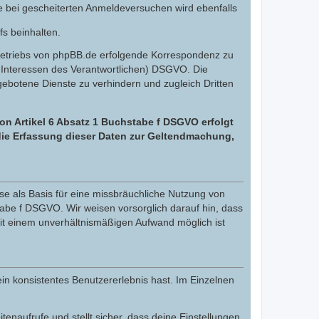
e bei gescheiterten Anmeldeversuchen wird ebenfalls
fs beinhalten.
Betriebs von phpBB.de erfolgende Korrespondenz zu
gte Interessen des Verantwortlichen) DSGVO. Die
botene Dienste zu verhindern und zugleich Dritten
on Artikel 6 Absatz 1 Buchstabe f DSGVO erfolgt
 die Erfassung dieser Daten zur Geltendmachung,
e als Basis für eine missbräuchliche Nutzung von
tabe f DSGVO. Wir weisen vorsorglich darauf hin, dass
it einem unverhältnismäßigen Aufwand möglich ist
in konsistentes Benutzererlebnis hast. Im Einzelnen
itenaufrufe und stellt sicher, dass deine Einstellungen