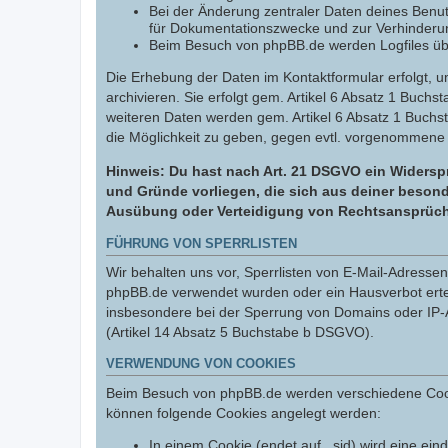
Bei der Änderung zentraler Daten deines Benut
für Dokumentationszwecke und zur Verhinderun
Beim Besuch von phpBB.de werden Logfiles über
Die Erhebung der Daten im Kontaktformular erfolgt,
archivieren. Sie erfolgt gem. Artikel 6 Absatz 1 Buchs
weiteren Daten werden gem. Artikel 6 Absatz 1 Buchs
die Möglichkeit zu geben, gegen evtl. vorgenommene
Hinweis: Du hast nach Art. 21 DSGVO ein Widerspr
und Gründe vorliegen, die sich aus deiner besond
Ausübung oder Verteidigung von Rechtsansprüchen
FÜHRUNG VON SPERRLISTEN
Wir behalten uns vor, Sperrlisten von E-Mail-Adress
phpBB.de verwendet wurden oder ein Hausverbot erteil
insbesondere bei der Sperrung von Domains oder IP-A
(Artikel 14 Absatz 5 Buchstabe b DSGVO).
VERWENDUNG VON COOKIES
Beim Besuch von phpBB.de werden verschiedene Cookies
können folgende Cookies angelegt werden:
In einem Cookie (endet auf _sid) wird eine eind