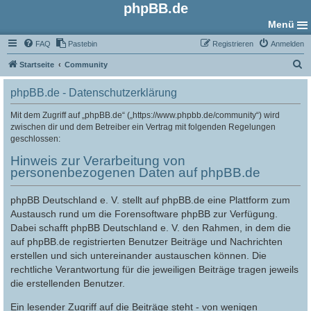
phpBB.de
Menü
FAQ
Pastebin
Registrieren
Anmelden
S
Startseite
Community
u
phpBB.de - Datenschutzerklärung
c
h
Mit dem Zugriff auf „phpBB.de“ („https://www.phpbb.de/community“) wird
zwischen dir und dem Betreiber ein Vertrag mit folgenden Regelungen
e
geschlossen:
Hinweis zur Verarbeitung von
personenbezogenen Daten auf phpBB.de
phpBB Deutschland e. V. stellt auf phpBB.de eine Plattform zum
Austausch rund um die Forensoftware phpBB zur Verfügung.
Dabei schafft phpBB Deutschland e. V. den Rahmen, in dem die
auf phpBB.de registrierten Benutzer Beiträge und Nachrichten
erstellen und sich untereinander austauschen können. Die
rechtliche Verantwortung für die jeweiligen Beiträge tragen jeweils
die erstellenden Benutzer.
Ein lesender Zugriff auf die Beiträge steht - von wenigen