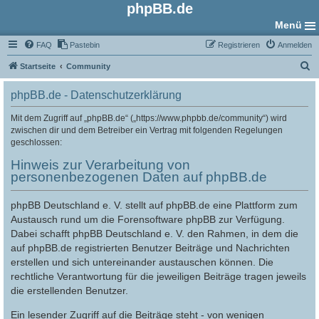
phpBB.de
Menü
FAQ
Pastebin
Registrieren
Anmelden
S
Startseite
Community
u
phpBB.de - Datenschutzerklärung
c
h
Mit dem Zugriff auf „phpBB.de“ („https://www.phpbb.de/community“) wird
zwischen dir und dem Betreiber ein Vertrag mit folgenden Regelungen
e
geschlossen:
Hinweis zur Verarbeitung von
personenbezogenen Daten auf phpBB.de
phpBB Deutschland e. V. stellt auf phpBB.de eine Plattform zum
Austausch rund um die Forensoftware phpBB zur Verfügung.
Dabei schafft phpBB Deutschland e. V. den Rahmen, in dem die
auf phpBB.de registrierten Benutzer Beiträge und Nachrichten
erstellen und sich untereinander austauschen können. Die
rechtliche Verantwortung für die jeweiligen Beiträge tragen jeweils
die erstellenden Benutzer.
Ein lesender Zugriff auf die Beiträge steht - von wenigen