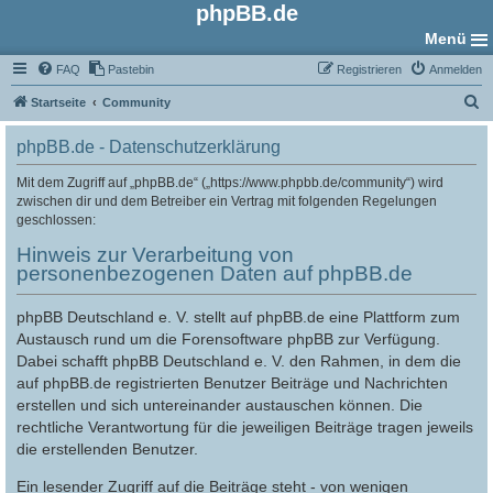
phpBB.de
Menü
FAQ
Pastebin
Registrieren
Anmelden
S
Startseite
Community
u
phpBB.de - Datenschutzerklärung
c
h
Mit dem Zugriff auf „phpBB.de“ („https://www.phpbb.de/community“) wird
zwischen dir und dem Betreiber ein Vertrag mit folgenden Regelungen
e
geschlossen:
Hinweis zur Verarbeitung von
personenbezogenen Daten auf phpBB.de
phpBB Deutschland e. V. stellt auf phpBB.de eine Plattform zum
Austausch rund um die Forensoftware phpBB zur Verfügung.
Dabei schafft phpBB Deutschland e. V. den Rahmen, in dem die
auf phpBB.de registrierten Benutzer Beiträge und Nachrichten
erstellen und sich untereinander austauschen können. Die
rechtliche Verantwortung für die jeweiligen Beiträge tragen jeweils
die erstellenden Benutzer.
Ein lesender Zugriff auf die Beiträge steht - von wenigen