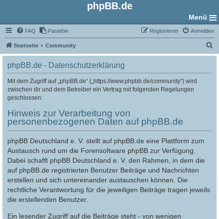
phpBB.de
Menü
FAQ
Pastebin
Registrieren
Anmelden
S
Startseite
Community
u
phpBB.de - Datenschutzerklärung
c
h
Mit dem Zugriff auf „phpBB.de“ („https://www.phpbb.de/community“) wird
zwischen dir und dem Betreiber ein Vertrag mit folgenden Regelungen
e
geschlossen:
Hinweis zur Verarbeitung von
personenbezogenen Daten auf phpBB.de
phpBB Deutschland e. V. stellt auf phpBB.de eine Plattform zum
Austausch rund um die Forensoftware phpBB zur Verfügung.
Dabei schafft phpBB Deutschland e. V. den Rahmen, in dem die
auf phpBB.de registrierten Benutzer Beiträge und Nachrichten
erstellen und sich untereinander austauschen können. Die
rechtliche Verantwortung für die jeweiligen Beiträge tragen jeweils
die erstellenden Benutzer.
Ein lesender Zugriff auf die Beiträge steht - von wenigen