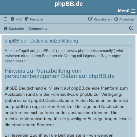
phpBB.de
Menü
FAQ
Pastebin
Registrieren
Anmelden
S
Startseite
Community
u
phpBB.de - Datenschutzerklärung
c
h
Mit dem Zugriff auf „phpBB.de“ („https://www.phpbb.de/community“) wird
zwischen dir und dem Betreiber ein Vertrag mit folgenden Regelungen
e
geschlossen:
Hinweis zur Verarbeitung von
personenbezogenen Daten auf phpBB.de
phpBB Deutschland e. V. stellt auf phpBB.de eine Plattform zum
Austausch rund um die Forensoftware phpBB zur Verfügung.
Dabei schafft phpBB Deutschland e. V. den Rahmen, in dem die
auf phpBB.de registrierten Benutzer Beiträge und Nachrichten
erstellen und sich untereinander austauschen können. Die
rechtliche Verantwortung für die jeweiligen Beiträge tragen jeweils
die erstellenden Benutzer.
Ein lesender Zugriff auf die Beiträge steht - von wenigen