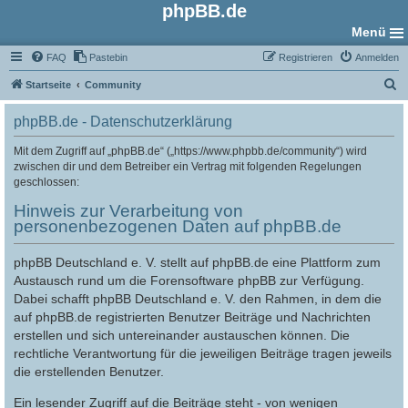
phpBB.de
Menü
FAQ
Pastebin
Registrieren
Anmelden
S
Startseite
Community
u
phpBB.de - Datenschutzerklärung
c
h
Mit dem Zugriff auf „phpBB.de“ („https://www.phpbb.de/community“) wird
zwischen dir und dem Betreiber ein Vertrag mit folgenden Regelungen
e
geschlossen:
Hinweis zur Verarbeitung von
personenbezogenen Daten auf phpBB.de
phpBB Deutschland e. V. stellt auf phpBB.de eine Plattform zum
Austausch rund um die Forensoftware phpBB zur Verfügung.
Dabei schafft phpBB Deutschland e. V. den Rahmen, in dem die
auf phpBB.de registrierten Benutzer Beiträge und Nachrichten
erstellen und sich untereinander austauschen können. Die
rechtliche Verantwortung für die jeweiligen Beiträge tragen jeweils
die erstellenden Benutzer.
Ein lesender Zugriff auf die Beiträge steht - von wenigen