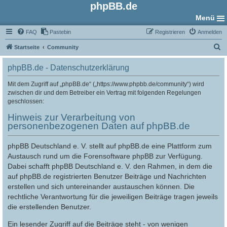
phpBB.de
Menü
FAQ
Pastebin
Registrieren
Anmelden
S
Startseite
Community
u
phpBB.de - Datenschutzerklärung
c
h
Mit dem Zugriff auf „phpBB.de“ („https://www.phpbb.de/community“) wird
zwischen dir und dem Betreiber ein Vertrag mit folgenden Regelungen
e
geschlossen:
Hinweis zur Verarbeitung von
personenbezogenen Daten auf phpBB.de
phpBB Deutschland e. V. stellt auf phpBB.de eine Plattform zum
Austausch rund um die Forensoftware phpBB zur Verfügung.
Dabei schafft phpBB Deutschland e. V. den Rahmen, in dem die
auf phpBB.de registrierten Benutzer Beiträge und Nachrichten
erstellen und sich untereinander austauschen können. Die
rechtliche Verantwortung für die jeweiligen Beiträge tragen jeweils
die erstellenden Benutzer.
Ein lesender Zugriff auf die Beiträge steht - von wenigen