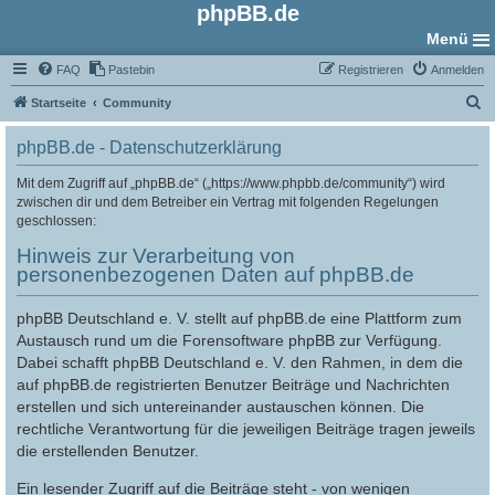
phpBB.de
Menü
FAQ
Pastebin
Registrieren
Anmelden
S
Startseite
Community
u
phpBB.de - Datenschutzerklärung
c
h
Mit dem Zugriff auf „phpBB.de“ („https://www.phpbb.de/community“) wird
zwischen dir und dem Betreiber ein Vertrag mit folgenden Regelungen
e
geschlossen:
Hinweis zur Verarbeitung von
personenbezogenen Daten auf phpBB.de
phpBB Deutschland e. V. stellt auf phpBB.de eine Plattform zum
Austausch rund um die Forensoftware phpBB zur Verfügung.
Dabei schafft phpBB Deutschland e. V. den Rahmen, in dem die
auf phpBB.de registrierten Benutzer Beiträge und Nachrichten
erstellen und sich untereinander austauschen können. Die
rechtliche Verantwortung für die jeweiligen Beiträge tragen jeweils
die erstellenden Benutzer.
Ein lesender Zugriff auf die Beiträge steht - von wenigen