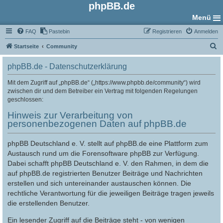
phpBB.de
Menü
FAQ
Pastebin
Registrieren
Anmelden
S
Startseite
Community
u
phpBB.de - Datenschutzerklärung
c
h
Mit dem Zugriff auf „phpBB.de“ („https://www.phpbb.de/community“) wird
zwischen dir und dem Betreiber ein Vertrag mit folgenden Regelungen
e
geschlossen:
Hinweis zur Verarbeitung von
personenbezogenen Daten auf phpBB.de
phpBB Deutschland e. V. stellt auf phpBB.de eine Plattform zum
Austausch rund um die Forensoftware phpBB zur Verfügung.
Dabei schafft phpBB Deutschland e. V. den Rahmen, in dem die
auf phpBB.de registrierten Benutzer Beiträge und Nachrichten
erstellen und sich untereinander austauschen können. Die
rechtliche Verantwortung für die jeweiligen Beiträge tragen jeweils
die erstellenden Benutzer.
Ein lesender Zugriff auf die Beiträge steht - von wenigen