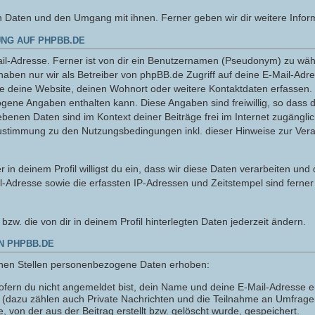
n Daten und den Umgang mit ihnen. Ferner geben wir dir weitere Infor
NG AUF PHPBB.DE
l-Adresse. Ferner ist von dir ein Benutzernamen (Pseudonym) zu wähle
haben nur wir als Betreiber von phpBB.de Zugriff auf deine E-Mail-Adr
ie deine Website, deinen Wohnort oder weitere Kontaktdaten erfassen. 
ogene Angaben enthalten kann. Diese Angaben sind freiwillig, so dass 
gebenen Daten sind im Kontext deiner Beiträge frei im Internet zugänglic
ustimmung zu den Nutzungsbedingungen inkl. dieser Hinweise zur Ver
 in deinem Profil willigst du ein, dass wir diese Daten verarbeiten und
l-Adresse sowie die erfassten IP-Adressen und Zeitstempel sind ferner
n bzw. die von dir in deinem Profil hinterlegten Daten jederzeit ändern.
N PHPBB.DE
nen Stellen personenbezogene Daten erhoben:
fern du nicht angemeldet bist, dein Name und deine E-Mail-Adresse er
n (dazu zählen auch Private Nachrichten und die Teilnahme an Umfrag
 von der aus der Beitrag erstellt bzw. gelöscht wurde, gespeichert.