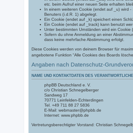
etc. beim Aufruf einer neuen Seite erhalten ble
In einem weiteren Cookie (endet auf _u) wird - 
Benuters (i.d.R. 1) abgelegt.
Ein Cookie (endet auf _k) speichert einen Schl
Ein Cookie (endet auf _track) kann benutzt we
Unter bestimmten Umständen wird ein Cookie (en
Sofern du ohne Anmeldung an einer Abstimmung t
dass keine mehrfache Abstimmung erfolgt.
Diese Cookies werden von deinem Browser für maximal 
angebotene Funktion “Alle Cookies des Boards lösche
Angaben nach Datenschutz-Grundvero
NAME UND KONTAKTDATEN DES VERANTWORTLICHE
phpBB Deutschland e. V.
c/o Christian Schnegelberger
Sandweg 17
70771 Leinfelden-Echterdingen
Tel. +49 711 88 27 5836
E-Mail: webmaster@phpbb.de
Internet: www.phpbb.de
Vertretungsberechtigter Vorstand: Christian Schnegelb