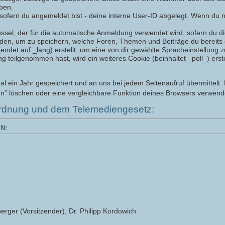
iben.
sofern du angemeldet bist - deine interne User-ID abgelegt. Wenn du ni
üssel, der für die automatische Anmeldung verwendet wird, sofern du die
rden, um zu speichern, welche Foren, Themen und Beiträge du bereits 
det auf _lang) erstellt, um eine von dir gewählte Spracheinstellung z
eilgenommen hast, wird ein weiteres Cookie (beinhaltet _poll_) erstel
ein Jahr gespeichert und an uns bei jedem Seitenaufruf übermittelt. 
n” löschen oder eine vergleichbare Funktion deines Browsers verwend
rdnung und dem Telemediengesetz:
N:
erger (Vorsitzender), Dr. Philipp Kordowich