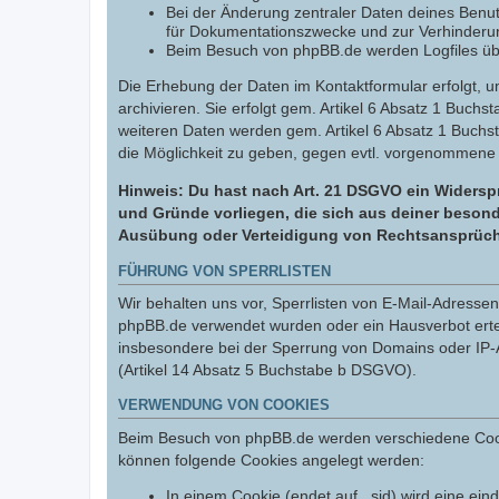
Bei der Änderung zentraler Daten deines Benut
für Dokumentationszwecke und zur Verhinderun
Beim Besuch von phpBB.de werden Logfiles über
Die Erhebung der Daten im Kontaktformular erfolgt,
archivieren. Sie erfolgt gem. Artikel 6 Absatz 1 Buchs
weiteren Daten werden gem. Artikel 6 Absatz 1 Buchs
die Möglichkeit zu geben, gegen evtl. vorgenommene
Hinweis: Du hast nach Art. 21 DSGVO ein Widerspr
und Gründe vorliegen, die sich aus deiner besond
Ausübung oder Verteidigung von Rechtsansprüchen
FÜHRUNG VON SPERRLISTEN
Wir behalten uns vor, Sperrlisten von E-Mail-Adress
phpBB.de verwendet wurden oder ein Hausverbot erteil
insbesondere bei der Sperrung von Domains oder IP-A
(Artikel 14 Absatz 5 Buchstabe b DSGVO).
VERWENDUNG VON COOKIES
Beim Besuch von phpBB.de werden verschiedene Cookies
können folgende Cookies angelegt werden:
In einem Cookie (endet auf _sid) wird eine eind