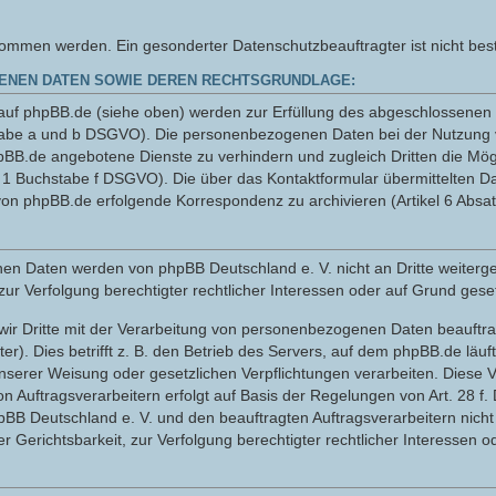
men werden. Ein gesonderter Datenschutzbeauftragter ist nicht beste
ENEN DATEN SOWIE DEREN RECHTSGRUNDLAGE:
uf phpBB.de (siehe oben) werden zur Erfüllung des abgeschlossenen N
hstabe a und b DSGVO). Die personenbezogenen Daten bei der Nutzung 
pBB.de angebotene Dienste zu verhindern und zugleich Dritten die Mö
z 1 Buchstabe f DSGVO). Die über das Kontaktformular übermittelten 
on phpBB.de erfolgende Korrespondenz zu archivieren (Artikel 6 Absa
sehenen Daten werden von phpBB Deutschland e. V. nicht an Dritte wei
zur Verfolgung berechtigter rechtlicher Interessen oder auf Grund geset
wir Dritte mit der Verarbeitung von personenbezogenen Daten beauftrag
r). Dies betrifft z. B. den Betrieb des Servers, auf dem phpBB.de läuft
serer Weisung oder gesetzlichen Verpflichtungen verarbeiten. Diese V
n Auftragsverarbeitern erfolgt auf Basis der Regelungen von Art. 28 f
hpBB Deutschland e. V. und den beauftragten Auftragsverarbeitern ni
 Gerichtsbarkeit, zur Verfolgung berechtigter rechtlicher Interessen o