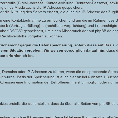
zerprofils (E-Mail-Adresse, Kontoaktivierung, Benutzer-Passwort) sowi
g eines Missbrauchs die IP-Adresse gespeichert.
 die Nutzung des Servers erfasst, die auch die IP-Adresse des Zugrif
 um eine Kontaktaufnahme zu ermöglichen und um die im Rahmen des 
tabe b (Vertragserfüllung), c (rechtliche Verpflichtung) und f (berechti
tabe f DSGVO gespeichert, um einen Missbrauch der auf phpBB.de ange
 Rechtsverstöße vorgehen zu können.
uchsrecht gegen die Datenspeicherung, sofern diese auf Basis v
eren Situation ergeben. Wir weisen vorsorglich darauf hin, dass
 erforderlich ist.
en, Domains oder IP-Adressen zu führen, wenn die entsprechende Adress
t wurde. Basis der Speicherung ist auch hier Artikel 6 Absatz 1 Buchs
dressen eine Information der Betroffenen meist unmöglich oder nur m
 erstellt, die sicherstellen, dass du über alle Seiten von phpBB.de e
eutige, zufällige ID gespeichert. Diese bildet eine Klammer über alle Se