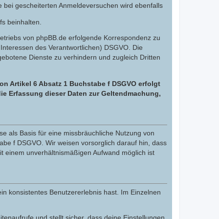
e bei gescheiterten Anmeldeversuchen wird ebenfalls
fs beinhalten.
Betriebs von phpBB.de erfolgende Korrespondenz zu
gte Interessen des Verantwortlichen) DSGVO. Die
botene Dienste zu verhindern und zugleich Dritten
on Artikel 6 Absatz 1 Buchstabe f DSGVO erfolgt
 die Erfassung dieser Daten zur Geltendmachung,
e als Basis für eine missbräuchliche Nutzung von
tabe f DSGVO. Wir weisen vorsorglich darauf hin, dass
it einem unverhältnismäßigen Aufwand möglich ist
in konsistentes Benutzererlebnis hast. Im Einzelnen
itenaufrufe und stellt sicher, dass deine Einstellungen