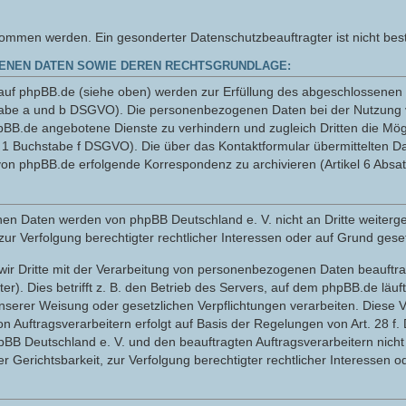
men werden. Ein gesonderter Datenschutzbeauftragter ist nicht beste
ENEN DATEN SOWIE DEREN RECHTSGRUNDLAGE:
uf phpBB.de (siehe oben) werden zur Erfüllung des abgeschlossenen N
hstabe a und b DSGVO). Die personenbezogenen Daten bei der Nutzung 
pBB.de angebotene Dienste zu verhindern und zugleich Dritten die Mö
z 1 Buchstabe f DSGVO). Die über das Kontaktformular übermittelten 
on phpBB.de erfolgende Korrespondenz zu archivieren (Artikel 6 Absa
sehenen Daten werden von phpBB Deutschland e. V. nicht an Dritte wei
zur Verfolgung berechtigter rechtlicher Interessen oder auf Grund geset
wir Dritte mit der Verarbeitung von personenbezogenen Daten beauftrag
r). Dies betrifft z. B. den Betrieb des Servers, auf dem phpBB.de läuft
serer Weisung oder gesetzlichen Verpflichtungen verarbeiten. Diese V
n Auftragsverarbeitern erfolgt auf Basis der Regelungen von Art. 28 f
hpBB Deutschland e. V. und den beauftragten Auftragsverarbeitern ni
 Gerichtsbarkeit, zur Verfolgung berechtigter rechtlicher Interessen o