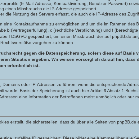
zerprofils (E-Mail-Adresse, Kontoaktivierung, Benutzer-Passwort) sowi
g eines Missbrauchs die IP-Adresse gespeichert.
 die Nutzung des Servers erfasst, die auch die IP-Adresse des Zugrif
 um eine Kontaktaufnahme zu ermöglichen und um die im Rahmen des 
tabe b (Vertragserfüllung), c (rechtliche Verpflichtung) und f (berechti
tabe f DSGVO gespeichert, um einen Missbrauch der auf phpBB.de ange
 Rechtsverstöße vorgehen zu können.
uchsrecht gegen die Datenspeicherung, sofern diese auf Basis v
eren Situation ergeben. Wir weisen vorsorglich darauf hin, dass
 erforderlich ist.
en, Domains oder IP-Adressen zu führen, wenn die entsprechende Adress
t wurde. Basis der Speicherung ist auch hier Artikel 6 Absatz 1 Buchs
dressen eine Information der Betroffenen meist unmöglich oder nur m
 erstellt, die sicherstellen, dass du über alle Seiten von phpBB.de e
eutige, zufällige ID gespeichert. Diese bildet eine Klammer über alle Se