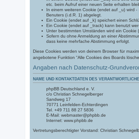
etc. beim Aufruf einer neuen Seite erhalten ble
In einem weiteren Cookie (endet auf _u) wird - 
Benuters (i.d.R. 1) abgelegt.
Ein Cookie (endet auf _k) speichert einen Schl
Ein Cookie (endet auf _track) kann benutzt we
Unter bestimmten Umständen wird ein Cookie (en
Sofern du ohne Anmeldung an einer Abstimmung t
dass keine mehrfache Abstimmung erfolgt.
Diese Cookies werden von deinem Browser für maximal 
angebotene Funktion “Alle Cookies des Boards lösche
Angaben nach Datenschutz-Grundvero
NAME UND KONTAKTDATEN DES VERANTWORTLICHE
phpBB Deutschland e. V.
c/o Christian Schnegelberger
Sandweg 17
70771 Leinfelden-Echterdingen
Tel. +49 711 88 27 5836
E-Mail: webmaster@phpbb.de
Internet: www.phpbb.de
Vertretungsberechtigter Vorstand: Christian Schnegelb