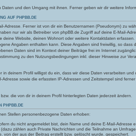
n Daten und den Umgang mit ihnen. Ferner geben wir dir weitere Infor
NG AUF PHPBB.DE
l-Adresse. Ferner ist von dir ein Benutzernamen (Pseudonym) zu wähle
haben nur wir als Betreiber von phpBB.de Zugriff auf deine E-Mail-Adr
ie deine Website, deinen Wohnort oder weitere Kontaktdaten erfassen. 
ogene Angaben enthalten kann. Diese Angaben sind freiwillig, so dass 
gebenen Daten sind im Kontext deiner Beiträge frei im Internet zugänglic
ustimmung zu den Nutzungsbedingungen inkl. dieser Hinweise zur Ver
 in deinem Profil willigst du ein, dass wir diese Daten verarbeiten und
l-Adresse sowie die erfassten IP-Adressen und Zeitstempel sind ferner
n bzw. die von dir in deinem Profil hinterlegten Daten jederzeit ändern.
N PHPBB.DE
nen Stellen personenbezogene Daten erhoben:
fern du nicht angemeldet bist, dein Name und deine E-Mail-Adresse er
n (dazu zählen auch Private Nachrichten und die Teilnahme an Umfrag
 von der aus der Beitrag erstellt bzw. gelöscht wurde, gespeichert.