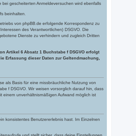
e bei gescheiterten Anmeldeversuchen wird ebenfalls
fs beinhalten.
Betriebs von phpBB.de erfolgende Korrespondenz zu
gte Interessen des Verantwortlichen) DSGVO. Die
botene Dienste zu verhindern und zugleich Dritten
on Artikel 6 Absatz 1 Buchstabe f DSGVO erfolgt
 die Erfassung dieser Daten zur Geltendmachung,
e als Basis für eine missbräuchliche Nutzung von
tabe f DSGVO. Wir weisen vorsorglich darauf hin, dass
it einem unverhältnismäßigen Aufwand möglich ist
in konsistentes Benutzererlebnis hast. Im Einzelnen
itenaufrufe und stellt sicher, dass deine Einstellungen