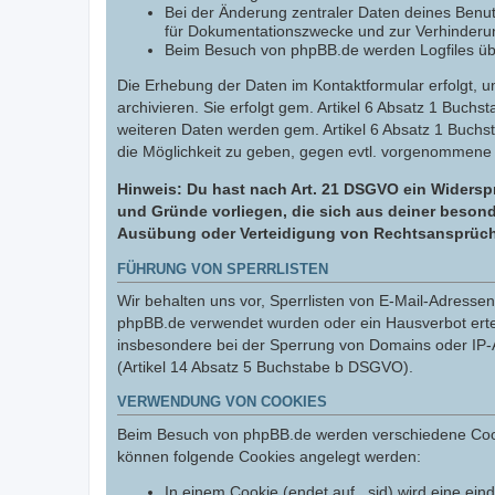
Bei der Änderung zentraler Daten deines Benut
für Dokumentationszwecke und zur Verhinderun
Beim Besuch von phpBB.de werden Logfiles über
Die Erhebung der Daten im Kontaktformular erfolgt,
archivieren. Sie erfolgt gem. Artikel 6 Absatz 1 Buchs
weiteren Daten werden gem. Artikel 6 Absatz 1 Buchs
die Möglichkeit zu geben, gegen evtl. vorgenommene
Hinweis: Du hast nach Art. 21 DSGVO ein Widerspr
und Gründe vorliegen, die sich aus deiner besond
Ausübung oder Verteidigung von Rechtsansprüchen
FÜHRUNG VON SPERRLISTEN
Wir behalten uns vor, Sperrlisten von E-Mail-Adress
phpBB.de verwendet wurden oder ein Hausverbot erteil
insbesondere bei der Sperrung von Domains oder IP-A
(Artikel 14 Absatz 5 Buchstabe b DSGVO).
VERWENDUNG VON COOKIES
Beim Besuch von phpBB.de werden verschiedene Cookies
können folgende Cookies angelegt werden:
In einem Cookie (endet auf _sid) wird eine eind