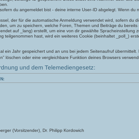
iben.
sofern du angemeldet bist - deine interne User-ID abgelegt. Wenn du ni
üssel, der für die automatische Anmeldung verwendet wird, sofern du die
rden, um zu speichern, welche Foren, Themen und Beiträge du bereits 
det auf _lang) erstellt, um eine von dir gewählte Spracheinstellung z
eilgenommen hast, wird ein weiteres Cookie (beinhaltet _poll_) erstel
ein Jahr gespeichert und an uns bei jedem Seitenaufruf übermittelt. 
n” löschen oder eine vergleichbare Funktion deines Browsers verwend
rdnung und dem Telemediengesetz:
N:
erger (Vorsitzender), Dr. Philipp Kordowich