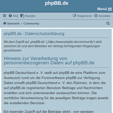
phpBB.de
Menü
FAQ
Pastebin
Registrieren
Anmelden
S
Startseite
Community
u
phpBB.de - Datenschutzerklärung
c
h
Mit dem Zugriff auf „phpBB.de“ („https://www.phpbb.de/community“) wird
zwischen dir und dem Betreiber ein Vertrag mit folgenden Regelungen
e
geschlossen:
Hinweis zur Verarbeitung von
personenbezogenen Daten auf phpBB.de
phpBB Deutschland e. V. stellt auf phpBB.de eine Plattform zum
Austausch rund um die Forensoftware phpBB zur Verfügung.
Dabei schafft phpBB Deutschland e. V. den Rahmen, in dem die
auf phpBB.de registrierten Benutzer Beiträge und Nachrichten
erstellen und sich untereinander austauschen können. Die
rechtliche Verantwortung für die jeweiligen Beiträge tragen jeweils
die erstellenden Benutzer.
Ein lesender Zugriff auf die Beiträge steht - von wenigen