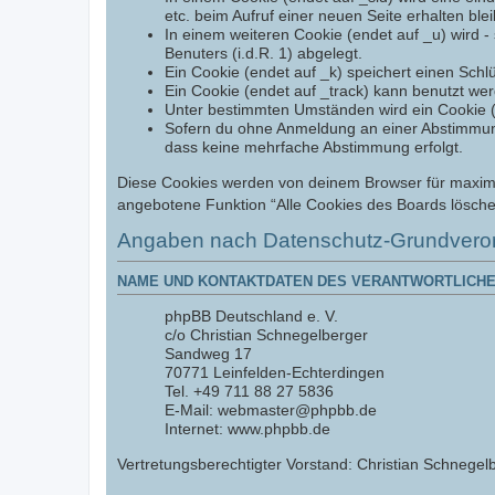
etc. beim Aufruf einer neuen Seite erhalten ble
In einem weiteren Cookie (endet auf _u) wird - 
Benuters (i.d.R. 1) abgelegt.
Ein Cookie (endet auf _k) speichert einen Schl
Ein Cookie (endet auf _track) kann benutzt we
Unter bestimmten Umständen wird ein Cookie (en
Sofern du ohne Anmeldung an einer Abstimmung t
dass keine mehrfache Abstimmung erfolgt.
Diese Cookies werden von deinem Browser für maximal 
angebotene Funktion “Alle Cookies des Boards lösche
Angaben nach Datenschutz-Grundvero
NAME UND KONTAKTDATEN DES VERANTWORTLICHE
phpBB Deutschland e. V.
c/o Christian Schnegelberger
Sandweg 17
70771 Leinfelden-Echterdingen
Tel. +49 711 88 27 5836
E-Mail: webmaster@phpbb.de
Internet: www.phpbb.de
Vertretungsberechtigter Vorstand: Christian Schnegelb