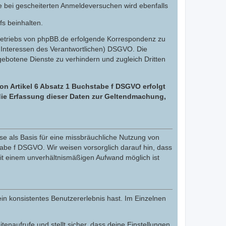
e bei gescheiterten Anmeldeversuchen wird ebenfalls
fs beinhalten.
Betriebs von phpBB.de erfolgende Korrespondenz zu
gte Interessen des Verantwortlichen) DSGVO. Die
botene Dienste zu verhindern und zugleich Dritten
on Artikel 6 Absatz 1 Buchstabe f DSGVO erfolgt
 die Erfassung dieser Daten zur Geltendmachung,
e als Basis für eine missbräuchliche Nutzung von
tabe f DSGVO. Wir weisen vorsorglich darauf hin, dass
it einem unverhältnismäßigen Aufwand möglich ist
in konsistentes Benutzererlebnis hast. Im Einzelnen
itenaufrufe und stellt sicher, dass deine Einstellungen