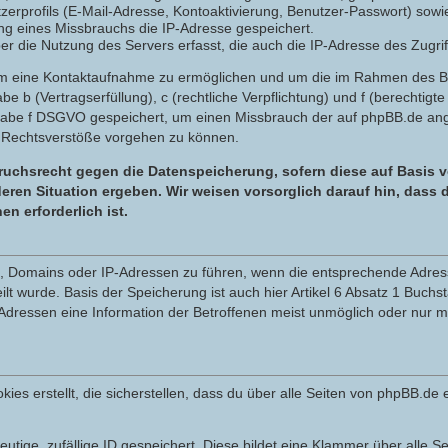
zerprofils (E-Mail-Adresse, Kontoaktivierung, Benutzer-Passwort) sowi
g eines Missbrauchs die IP-Adresse gespeichert.
 die Nutzung des Servers erfasst, die auch die IP-Adresse des Zugrif
 um eine Kontaktaufnahme zu ermöglichen und um die im Rahmen des 
tabe b (Vertragserfüllung), c (rechtliche Verpflichtung) und f (berechti
tabe f DSGVO gespeichert, um einen Missbrauch der auf phpBB.de ange
 Rechtsverstöße vorgehen zu können.
uchsrecht gegen die Datenspeicherung, sofern diese auf Basis v
eren Situation ergeben. Wir weisen vorsorglich darauf hin, dass
 erforderlich ist.
en, Domains oder IP-Adressen zu führen, wenn die entsprechende Adress
t wurde. Basis der Speicherung ist auch hier Artikel 6 Absatz 1 Buchs
dressen eine Information der Betroffenen meist unmöglich oder nur m
 erstellt, die sicherstellen, dass du über alle Seiten von phpBB.de e
eutige, zufällige ID gespeichert. Diese bildet eine Klammer über alle Se