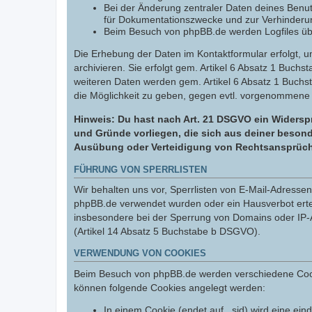
Bei der Änderung zentraler Daten deines Benut
für Dokumentationszwecke und zur Verhinderun
Beim Besuch von phpBB.de werden Logfiles über
Die Erhebung der Daten im Kontaktformular erfolgt,
archivieren. Sie erfolgt gem. Artikel 6 Absatz 1 Buchs
weiteren Daten werden gem. Artikel 6 Absatz 1 Buchs
die Möglichkeit zu geben, gegen evtl. vorgenommene
Hinweis: Du hast nach Art. 21 DSGVO ein Widerspr
und Gründe vorliegen, die sich aus deiner besond
Ausübung oder Verteidigung von Rechtsansprüchen
FÜHRUNG VON SPERRLISTEN
Wir behalten uns vor, Sperrlisten von E-Mail-Adress
phpBB.de verwendet wurden oder ein Hausverbot erteil
insbesondere bei der Sperrung von Domains oder IP-A
(Artikel 14 Absatz 5 Buchstabe b DSGVO).
VERWENDUNG VON COOKIES
Beim Besuch von phpBB.de werden verschiedene Cookies
können folgende Cookies angelegt werden:
In einem Cookie (endet auf _sid) wird eine eind