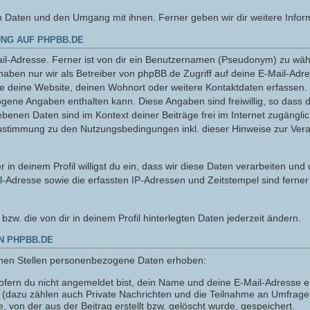
n Daten und den Umgang mit ihnen. Ferner geben wir dir weitere Infor
NG AUF PHPBB.DE
l-Adresse. Ferner ist von dir ein Benutzernamen (Pseudonym) zu wähle
haben nur wir als Betreiber von phpBB.de Zugriff auf deine E-Mail-Adr
ie deine Website, deinen Wohnort oder weitere Kontaktdaten erfassen. 
ogene Angaben enthalten kann. Diese Angaben sind freiwillig, so dass 
gebenen Daten sind im Kontext deiner Beiträge frei im Internet zugänglic
ustimmung zu den Nutzungsbedingungen inkl. dieser Hinweise zur Ver
 in deinem Profil willigst du ein, dass wir diese Daten verarbeiten und
l-Adresse sowie die erfassten IP-Adressen und Zeitstempel sind ferner
n bzw. die von dir in deinem Profil hinterlegten Daten jederzeit ändern.
N PHPBB.DE
nen Stellen personenbezogene Daten erhoben:
fern du nicht angemeldet bist, dein Name und deine E-Mail-Adresse er
n (dazu zählen auch Private Nachrichten und die Teilnahme an Umfrag
 von der aus der Beitrag erstellt bzw. gelöscht wurde, gespeichert.