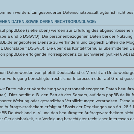
men werden. Ein gesonderter Datenschutzbeauftragter ist nicht beste
ENEN DATEN SOWIE DEREN RECHTSGRUNDLAGE:
uf phpBB.de (siehe oben) werden zur Erfüllung des abgeschlossenen N
hstabe a und b DSGVO). Die personenbezogenen Daten bei der Nutzung 
pBB.de angebotene Dienste zu verhindern und zugleich Dritten die Mö
z 1 Buchstabe f DSGVO). Die über das Kontaktformular übermittelten 
on phpBB.de erfolgende Korrespondenz zu archivieren (Artikel 6 Absa
sehenen Daten werden von phpBB Deutschland e. V. nicht an Dritte wei
zur Verfolgung berechtigter rechtlicher Interessen oder auf Grund geset
wir Dritte mit der Verarbeitung von personenbezogenen Daten beauftrag
r). Dies betrifft z. B. den Betrieb des Servers, auf dem phpBB.de läuft
serer Weisung oder gesetzlichen Verpflichtungen verarbeiten. Diese V
n Auftragsverarbeitern erfolgt auf Basis der Regelungen von Art. 28 f
hpBB Deutschland e. V. und den beauftragten Auftragsverarbeitern ni
 Gerichtsbarkeit, zur Verfolgung berechtigter rechtlicher Interessen o