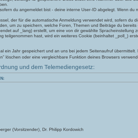
iben.
sofern du angemeldet bist - deine interne User-ID abgelegt. Wenn du ni
üssel, der für die automatische Anmeldung verwendet wird, sofern du die
rden, um zu speichern, welche Foren, Themen und Beiträge du bereits 
det auf _lang) erstellt, um eine von dir gewählte Spracheinstellung z
eilgenommen hast, wird ein weiteres Cookie (beinhaltet _poll_) erstel
ein Jahr gespeichert und an uns bei jedem Seitenaufruf übermittelt. 
n” löschen oder eine vergleichbare Funktion deines Browsers verwend
rdnung und dem Telemediengesetz:
N:
erger (Vorsitzender), Dr. Philipp Kordowich