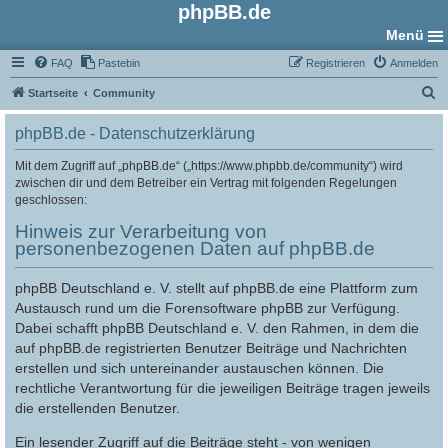
phpBB.de
Menü
FAQ
Pastebin
Registrieren
Anmelden
S
Startseite
Community
u
phpBB.de - Datenschutzerklärung
c
h
Mit dem Zugriff auf „phpBB.de“ („https://www.phpbb.de/community“) wird
zwischen dir und dem Betreiber ein Vertrag mit folgenden Regelungen
e
geschlossen:
Hinweis zur Verarbeitung von
personenbezogenen Daten auf phpBB.de
phpBB Deutschland e. V. stellt auf phpBB.de eine Plattform zum
Austausch rund um die Forensoftware phpBB zur Verfügung.
Dabei schafft phpBB Deutschland e. V. den Rahmen, in dem die
auf phpBB.de registrierten Benutzer Beiträge und Nachrichten
erstellen und sich untereinander austauschen können. Die
rechtliche Verantwortung für die jeweiligen Beiträge tragen jeweils
die erstellenden Benutzer.
Ein lesender Zugriff auf die Beiträge steht - von wenigen