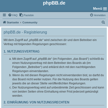
phpBB.de
Menü
FAQ
Pastebin
Anmelden
S
Startseite
Community
u
phpBB.de - Registrierung
c
h
Mit dem Zugriff auf „phpBB.de“ wird zwischen dir und dem Betreiber ein
Vertrag mit folgenden Regelungen geschlossen:
e
1. NUTZUNGSVERTRAG
Mit dem Zugriff auf „phpBB.de“ (im Folgenden „das Board“) schließt du
einen Nutzungsvertrag mit dem Betreiber des Boards ab (im
Folgenden „Betreiber“) und erklärst dich mit den nachfolgenden
Regelungen einverstanden.
Wenn du mit diesen Regelungen nicht einverstanden bist, so darfst du
das Board nicht weiter nutzen. Für die Nutzung des Boards gelten
jeweils die an dieser Stelle veröffentlichten Regelungen.
Der Nutzungsvertrag wird auf unbestimmte Zeit geschlossen und kann
von beiden Seiten ohne Einhaltung einer Frist jederzeit gekündigt
werden.
2. EINRÄUMUNG VON NUTZUNGSRECHTEN