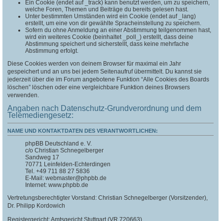
Ein Cookie (endet auf _track) kann benutzt werden, um zu speichern,
welche Foren, Themen und Beiträge du bereits gelesen hast.
Unter bestimmten Umständen wird ein Cookie (endet auf _lang)
erstellt, um eine von dir gewählte Spracheinstellung zu speichern.
Sofern du ohne Anmeldung an einer Abstimmung teilgenommen hast,
wird ein weiteres Cookie (beinhaltet _poll_) erstellt, dass deine
Abstimmung speichert und sicherstellt, dass keine mehrfache
Abstimmung erfolgt.
Diese Cookies werden von deinem Browser für maximal ein Jahr
gespeichert und an uns bei jedem Seitenaufruf übermittelt. Du kannst sie
jederzeit über die im Forum angebotene Funktion “Alle Cookies des Boards
löschen” löschen oder eine vergleichbare Funktion deines Browsers
verwenden.
Angaben nach Datenschutz-Grundverordnung und dem
Telemediengesetz:
NAME UND KONTAKTDATEN DES VERANTWORTLICHEN:
phpBB Deutschland e. V.
c/o Christian Schnegelberger
Sandweg 17
70771 Leinfelden-Echterdingen
Tel. +49 711 88 27 5836
E-Mail: webmaster@phpbb.de
Internet: www.phpbb.de
Vertretungsberechtigter Vorstand: Christian Schnegelberger (Vorsitzender),
Dr. Philipp Kordowich
Registergericht: Amtsgericht Stuttgart (VR 720663)