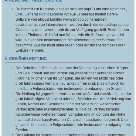
4. GENERAL PUBLIC LICENSE
Du nimmst zur Kenntnis, dass es sich bei phpBB um eine unter der „
GNU General Public License v2
“ (GPL) bereitgestellten Foren-
Software von phpBB Limited (www.phpbb.com) handelt;
deutschsprachige Informationen werden durch die deutschsprachige
Community unter www.phpbb.de zur Verfügung gestellt. Beide haben
keinen Einfluss auf die Art und Weise, wie die Software verwendet
wird. Sie können insbesondere die Verwendung der Software für
bestimmte Zwecke nicht untersagen oder auf Inhalte fremder Foren
Einfluss nehmen.
5. GEWÄHRLEISTUNG
Der Betreiber haftet mit Ausnahme der Verletzung von Leben, Körper
und Gesundheit und der Verletzung wesentlicher Vertragspflichten
(Kardinalpflichten) nur für Schäden, die auf ein vorsätzliches oder
grob fahrlässiges Verhalten zurückzuführen sind. Dies gilt auch für
mittelbare Folgeschäden wie insbesondere entgangenen Gewinn.
Die Haftung ist gegenüber Verbrauchern außer bei vorsätzlichem oder
grob fahrlässigem Verhalten oder bei Schäden aus der Verletzung von
Leben, Körper und Gesundheit und der Verletzung wesentlicher
Vertragspflichten (Kardinalpflichten) auf die bei Vertragsschluss
typischerweise vorhersehbaren Schäden und im übrigen der Höhe
nach auf die vertragstypischen Durchschnittsschäden begrenzt. Dies
gilt auch für mittelbare Folgeschäden wie insbesondere entgangenen
Gewinn.
Die Haftung ist gegenüber Unternehmern außer bei der Verletzung