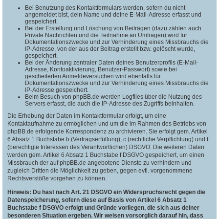
Bei Benutzung des Kontaktformulars werden, sofern du nicht
angemeldet bist, dein Name und deine E-Mail-Adresse erfasst und
gespeichert.
Bei der Erstellung und Löschung von Beiträgen (dazu zählen auch
Private Nachrichten und die Teilnahme an Umfragen) wird für
Dokumentationszwecke und zur Verhinderung eines Missbrauchs die
IP-Adresse, von der aus der Beitrag erstellt bzw. gelöscht wurde,
gespeichert.
Bei der Änderung zentraler Daten deines Benutzerprofils (E-Mail-
Adresse, Kontoaktivierung, Benutzer-Passwort) sowie bei
gescheiterten Anmeldeversuchen wird ebenfalls für
Dokumentationszwecke und zur Verhinderung eines Missbrauchs die
IP-Adresse gespeichert.
Beim Besuch von phpBB.de werden Logfiles über die Nutzung des
Servers erfasst, die auch die IP-Adresse des Zugriffs beinhalten.
Die Erhebung der Daten im Kontaktformular erfolgt, um eine
Kontaktaufnahme zu ermöglichen und um die im Rahmen des Betriebs von
phpBB.de erfolgende Korrespondenz zu archivieren. Sie erfolgt gem. Artikel
6 Absatz 1 Buchstabe b (Vertragserfüllung), c (rechtliche Verpflichtung) und f
(berechtigte Interessen des Verantwortlichen) DSGVO. Die weiteren Daten
werden gem. Artikel 6 Absatz 1 Buchstabe f DSGVO gespeichert, um einen
Missbrauch der auf phpBB.de angebotene Dienste zu verhindern und
zugleich Dritten die Möglichkeit zu geben, gegen evtl. vorgenommene
Rechtsverstöße vorgehen zu können.
Hinweis: Du hast nach Art. 21 DSGVO ein Widerspruchsrecht gegen die
Datenspeicherung, sofern diese auf Basis von Artikel 6 Absatz 1
Buchstabe f DSGVO erfolgt und Gründe vorliegen, die sich aus deiner
besonderen Situation ergeben. Wir weisen vorsorglich darauf hin, dass