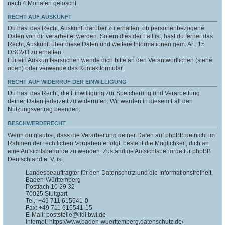
nach 4 Monaten gelöscht.
RECHT AUF AUSKUNFT
Du hast das Recht, Auskunft darüber zu erhalten, ob personenbezogene
Daten von dir verarbeitet werden. Sofern dies der Fall ist, hast du ferner das
Recht, Auskunft über diese Daten und weitere Informationen gem. Art. 15
DSGVO zu erhalten.
Für ein Auskunftsersuchen wende dich bitte an den Verantwortlichen (siehe
oben) oder verwende das Kontaktformular.
RECHT AUF WIDERRUF DER EINWILLIGUNG
Du hast das Recht, die Einwilligung zur Speicherung und Verarbeitung
deiner Daten jederzeit zu widerrufen. Wir werden in diesem Fall den
Nutzungsvertrag beenden.
BESCHWERDERECHT
Wenn du glaubst, dass die Verarbeitung deiner Daten auf phpBB.de nicht im
Rahmen der rechtlichen Vorgaben erfolgt, besteht die Möglichkeit, dich an
eine Aufsichtsbehörde zu wenden. Zuständige Aufsichtsbehörde für phpBB
Deutschland e. V. ist:
Landesbeauftragter für den Datenschutz und die Informationsfreiheit
Baden-Württemberg
Postfach 10 29 32
70025 Stuttgart
Tel.: +49 711 615541-0
Fax: +49 711 615541-15
E-Mail: poststelle@lfdi.bwl.de
Internet: https://www.baden-wuerttemberg.datenschutz.de/