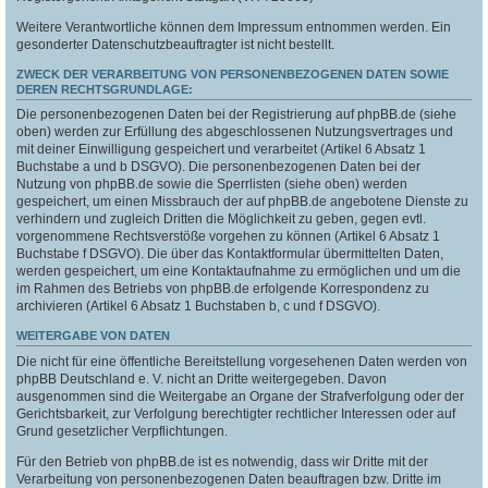
Weitere Verantwortliche können dem Impressum entnommen werden. Ein
gesonderter Datenschutzbeauftragter ist nicht bestellt.
ZWECK DER VERARBEITUNG VON PERSONENBEZOGENEN DATEN SOWIE
DEREN RECHTSGRUNDLAGE:
Die personenbezogenen Daten bei der Registrierung auf phpBB.de (siehe
oben) werden zur Erfüllung des abgeschlossenen Nutzungsvertrages und
mit deiner Einwilligung gespeichert und verarbeitet (Artikel 6 Absatz 1
Buchstabe a und b DSGVO). Die personenbezogenen Daten bei der
Nutzung von phpBB.de sowie die Sperrlisten (siehe oben) werden
gespeichert, um einen Missbrauch der auf phpBB.de angebotene Dienste zu
verhindern und zugleich Dritten die Möglichkeit zu geben, gegen evtl.
vorgenommene Rechtsverstöße vorgehen zu können (Artikel 6 Absatz 1
Buchstabe f DSGVO). Die über das Kontaktformular übermittelten Daten,
werden gespeichert, um eine Kontaktaufnahme zu ermöglichen und um die
im Rahmen des Betriebs von phpBB.de erfolgende Korrespondenz zu
archivieren (Artikel 6 Absatz 1 Buchstaben b, c und f DSGVO).
WEITERGABE VON DATEN
Die nicht für eine öffentliche Bereitstellung vorgesehenen Daten werden von
phpBB Deutschland e. V. nicht an Dritte weitergegeben. Davon
ausgenommen sind die Weitergabe an Organe der Strafverfolgung oder der
Gerichtsbarkeit, zur Verfolgung berechtigter rechtlicher Interessen oder auf
Grund gesetzlicher Verpflichtungen.
Für den Betrieb von phpBB.de ist es notwendig, dass wir Dritte mit der
Verarbeitung von personenbezogenen Daten beauftragen bzw. Dritte im