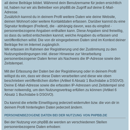
all deine Beiträge bildet. Während dein Benutzername für jeden ersichtlich
ist, haben nur wir als Betreiber von phpBB.de Zugriff auf deine E-Mail-
Adresse.
Zusätzlich kannst du in deinem Profil weitere Daten wie deine Website,
deinen Wohnort oder weitere Kontaktdaten erfassen. Darüber kannst du eine
Signatur festlegen (Freitext), die - abhängig davon, was du eingibst -
personenbezogene Angaben enthalten kann. Diese Angaben sind freiwillig,
so dass du selbst entscheiden kannst, welche Angaben du erfassen und
veröffentlichen willst. Die von dir eingegebenen Daten sind im Kontext deiner
Beiträge frei im Internet zugänglich.
Wir erfassen im Rahmen der Registrierung und der Zustimmung zu den
Nutzungsbedingungen inkl. dieser Hinweise zur Verarbeitung
personenbezogener Daten ferner als Nachweis die IP-Adresse sowie den
Zeitstempel.
Mit der Erfassung der Daten bei der Registrierung oder in deinem Profil
willigst du ein, dass wir diese Daten verarbeiten und diese wie oben
beschrieben veröffentlichen dürfen (Artikel 6 Absatz 1 Buchstabe a DSGVO).
Deine E-Mail-Adresse sowie die erfassten IP-Adressen und Zeitstempel sind
ferner notwendig, um den Nutzungsvertrag erfüllen zu können (Artikel 6
Absatz 1 Buchstabe b DSGVO).
Du kannst die erteilte Einwilligung jederzeit widerrufen bzw. die von dir in
deinem Profil hinterlegten Daten jederzeit ändern.
PERSONENBEZOGENE DATEN BEI DER NUTZUNG VON PHPBB.DE
Bei der Nutzung von phpBB.de werden an verschiedenen Stellen
personenbezogene Daten erhoben: