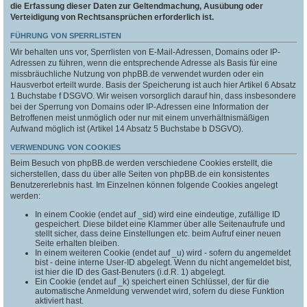
die Erfassung dieser Daten zur Geltendmachung, Ausübung oder
Verteidigung von Rechtsansprüchen erforderlich ist.
FÜHRUNG VON SPERRLISTEN
Wir behalten uns vor, Sperrlisten von E-Mail-Adressen, Domains oder IP-
Adressen zu führen, wenn die entsprechende Adresse als Basis für eine
missbräuchliche Nutzung von phpBB.de verwendet wurden oder ein
Hausverbot erteilt wurde. Basis der Speicherung ist auch hier Artikel 6 Absatz
1 Buchstabe f DSGVO. Wir weisen vorsorglich darauf hin, dass insbesondere
bei der Sperrung von Domains oder IP-Adressen eine Information der
Betroffenen meist unmöglich oder nur mit einem unverhältnismäßigen
Aufwand möglich ist (Artikel 14 Absatz 5 Buchstabe b DSGVO).
VERWENDUNG VON COOKIES
Beim Besuch von phpBB.de werden verschiedene Cookies erstellt, die
sicherstellen, dass du über alle Seiten von phpBB.de ein konsistentes
Benutzererlebnis hast. Im Einzelnen können folgende Cookies angelegt
werden:
In einem Cookie (endet auf _sid) wird eine eindeutige, zufällige ID
gespeichert. Diese bildet eine Klammer über alle Seitenaufrufe und
stellt sicher, dass deine Einstellungen etc. beim Aufruf einer neuen
Seite erhalten bleiben.
In einem weiteren Cookie (endet auf _u) wird - sofern du angemeldet
bist - deine interne User-ID abgelegt. Wenn du nicht angemeldet bist,
ist hier die ID des Gast-Benuters (i.d.R. 1) abgelegt.
Ein Cookie (endet auf _k) speichert einen Schlüssel, der für die
automatische Anmeldung verwendet wird, sofern du diese Funktion
aktiviert hast.