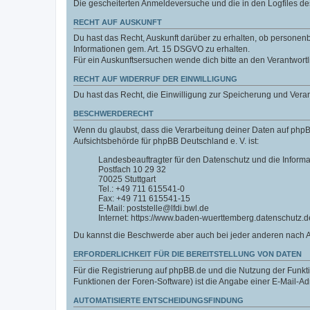
Die gescheiterten Anmeldeversuche und die in den Logfiles 
RECHT AUF AUSKUNFT
Du hast das Recht, Auskunft darüber zu erhalten, ob personenbe
Informationen gem. Art. 15 DSGVO zu erhalten.
Für ein Auskunftsersuchen wende dich bitte an den Verantwort
RECHT AUF WIDERRUF DER EINWILLIGUNG
Du hast das Recht, die Einwilligung zur Speicherung und Vera
BESCHWERDERECHT
Wenn du glaubst, dass die Verarbeitung deiner Daten auf phpB
Aufsichtsbehörde für phpBB Deutschland e. V. ist:
Landesbeauftragter für den Datenschutz und die Inform
Postfach 10 29 32
70025 Stuttgart
Tel.: +49 711 615541-0
Fax: +49 711 615541-15
E-Mail: poststelle@lfdi.bwl.de
Internet: https://www.baden-wuerttemberg.datenschutz.d
Du kannst die Beschwerde aber auch bei jeder anderen nach 
ERFORDERLICHKEIT FÜR DIE BEREITSTELLUNG VON DATEN
Für die Registrierung auf phpBB.de und die Nutzung der Funktio
Funktionen der Foren-Software) ist die Angabe einer E-Mail-Ad
AUTOMATISIERTE ENTSCHEIDUNGSFINDUNG