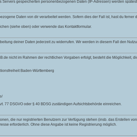
des Servers gespeicherten personenbezogenen Daten (IP-Adressen) werden spätes
zogene Daten von dir verarbeitet werden. Sofern dies der Fall ist, hast du ferner
lichen (siehe oben) oder verwende das Kontaktformular.
rbeitung deiner Daten jederzeit zu widerrufen. Wir werden in diesem Fall den Nut
B.de nicht im Rahmen der rechtlichen Vorgaben erfolgt, besteht die Möglichkeit, 
ationsfreiheit Baden-Württemberg
e/
Art. 77 DSGVO oder § 40 BDSG zuständigen Aufsichtsbehörde einreichen.
nen, die nur registrierten Benutzern zur Verfügung stehen (insb. das Erstellen vo
resse erforderlich. Ohne diese Angabe ist keine Registrierung möglich.