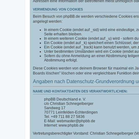
Adressen eine Information der Betroffenen meist unmöglich od
VERWENDUNG VON COOKIES
Beim Besuch von phpBB.de werden verschiedene Cookies erstell
angelegt werden:
In einem Cookie (endet auf _sid) wird eine eindeutige, zu
Seite erhalten bleiben.
In einem weiteren Cookie (endet auf _u) wird - sofern du
Ein Cookie (endet auf _k) speichert einen Schlüssel, der
Ein Cookie (endet auf _track) kann benutzt werden, um 
Unter bestimmten Umständen wird ein Cookie (endet auf _
Sofern du ohne Anmeldung an einer Abstimmung teilgenom
Abstimmung erfolgt.
Diese Cookies werden von deinem Browser für maximal ein Jahr
Boards löschen” löschen oder eine vergleichbare Funktion de
Angaben nach Datenschutz-Grundverordnung u
NAME UND KONTAKTDATEN DES VERANTWORTLICHEN:
phpBB Deutschland e. V.
c/o Christian Schnegelberger
Sandweg 17
70771 Leinfelden-Echterdingen
Tel. +49 711 88 27 5836
E-Mail: webmaster@phpbb.de
Internet: www.phpbb.de
Vertretungsberechtigter Vorstand: Christian Schnegelberger (Vo