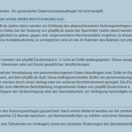
n. Ein gesonderter Datenschutzbeauftragter ist nicht bestellt.
EN SOWIE DEREN RECHTSGRUNDLAGE:
de (siehe oben) werden zur Erfüllung des abgeschlossenen Nutzungsvertrages und 
 Daten bei der Nutzung von phpBB.de sowie die Sperrlisten (siehe oben) werden
öglichkeit zu geben, gegen evtl. vorgenommene Rechtsverstöße vorgehen zu können
 eine Kontaktaufnahme zu ermöglichen und um die im Rahmen des Betriebs von php
aten werden von phpBB Deutschland e. V. nicht an Dritte weitergegeben. Davon au
er Interessen oder auf Grund gesetzlicher Verpflichtungen.
e mit der Verarbeitung von personenbezogenen Daten beauftragen bzw. Dritte im Rah
s Servers, auf dem phpBB.de läuft. Diese Auftragsverarbeiter dürfen die personenbe
en werden durch einen Vertrag oder ein anderes Rechtsinstrument geregelt. Die Einb
ür eine öffentliche Bereitstellung vorgesehenen Daten von phpBB Deutschland e. V.
ne der Strafverfolgung oder der Gerichtsbarkeit, zur Verfolgung berechtigter rec
e des Nutzungsvertrages gespeichert. Nach einem Widerruf werden wir die zentra
 maximal 13 Monate speichern, um Nachweispflichten zu erfüllen und einen Missbr
chten und Teilnahmen an Umfragen) sowie bei zentralen Änderungen des Benutzerpro