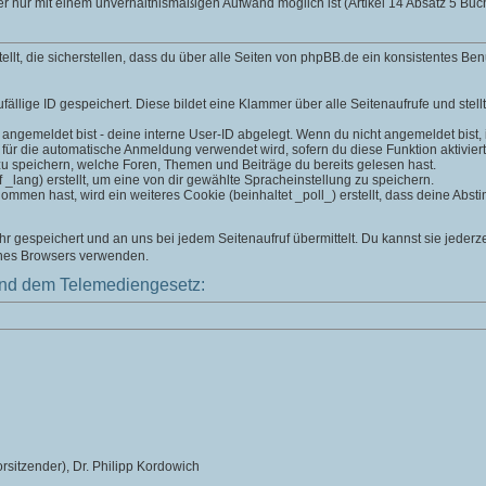
er nur mit einem unverhältnismäßigen Aufwand möglich ist (Artikel 14 Absatz 5 B
t, die sicherstellen, dass du über alle Seiten von phpBB.de ein konsistentes Ben
fällige ID gespeichert. Diese bildet eine Klammer über alle Seitenaufrufe und stell
 angemeldet bist - deine interne User-ID abgelegt. Wenn du nicht angemeldet bist, is
 für die automatische Anmeldung verwendet wird, sofern du diese Funktion aktiviert
zu speichern, welche Foren, Themen und Beiträge du bereits gelesen hast.
lang) erstellt, um eine von dir gewählte Spracheinstellung zu speichern.
men hast, wird ein weiteres Cookie (beinhaltet _poll_) erstellt, dass deine Absti
 gespeichert und an uns bei jedem Seitenaufruf übermittelt. Du kannst sie jederz
ines Browsers verwenden.
nd dem Telemediengesetz:
rsitzender), Dr. Philipp Kordowich