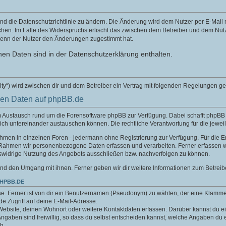
nd die Datenschutzrichtlinie zu ändern. Die Änderung wird dem Nutzer per E-Mail mi
chen. Im Falle des Widerspruchs erlischt das zwischen dem Betreiber und dem Nutze
wenn der Nutzer den Änderungen zugestimmt hat.
en Daten sind in der Datenschutzerklärung enthalten.
ity“) wird zwischen dir und dem Betreiber ein Vertrag mit folgenden Regelungen g
nen Daten auf phpBB.de
um Austausch rund um die Forensoftware phpBB zur Verfügung. Dabei schafft phpB
sich untereinander austauschen können. Die rechtliche Verantwortung für die jeweil
nahmen in einzelnen Foren - jedermann ohne Registrierung zur Verfügung. Für die E
 Rahmen wir personenbezogene Daten erfassen und verarbeiten. Ferner erfassen w
swidrige Nutzung des Angebots ausschließen bzw. nachverfolgen zu können.
nd den Umgang mit ihnen. Ferner geben wir dir weitere Informationen zum Betreib
PHPBB.DE
e. Ferner ist von dir ein Benutzernamen (Pseudonym) zu wählen, der eine Klamme
.de Zugriff auf deine E-Mail-Adresse.
Website, deinen Wohnort oder weitere Kontaktdaten erfassen. Darüber kannst du ein
aben sind freiwillig, so dass du selbst entscheiden kannst, welche Angaben du er
h.