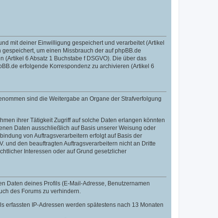
mit deiner Einwilligung gespeichert und verarbeitet (Artikel
 gespeichert, um einen Missbrauch der auf phpBB.de
 (Artikel 6 Absatz 1 Buchstabe f DSGVO). Die über das
BB.de erfolgende Korrespondenz zu archivieren (Artikel 6
sgenommen sind die Weitergabe an Organe der Strafverfolgung
men ihrer Tätigkeit Zugriff auf solche Daten erlangen könnten
zogenen Daten ausschließlich auf Basis unserer Weisung oder
indung von Auftragsverarbeitern erfolgt auf Basis der
 und den beauftragten Auftragsverarbeitern nicht an Dritte
htlicher Interessen oder auf Grund gesetzlicher
len Daten deines Profils (E-Mail-Adresse, Benutzernamen
auch des Forums zu verhindern.
fils erfassten IP-Adressen werden spätestens nach 13 Monaten