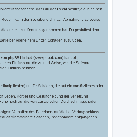
erklärst insbesondere, dass du das Recht besitzt, die in deinen
n Regeln kann der Betreiber dich nach Abmahnung zeitweise
er die er nicht zur Kenntnis genommen hat. Du gestattest dem
 Betreiber oder einem Dritten Schaden zuzufügen.
re von phpBB Limited (www.phpbb.com) handelt;
inen Einfluss auf die Art und Weise, wie die Software
oren Einfluss nehmen.
inalpflichten) nur für Schäden, die auf ein vorsätzliches oder
von Leben, Körper und Gesundheit und der Verletzung
r Höhe nach auf die vertragstypischen Durchschnittsschäden
sigem Verhalten des Betreibers auf die bei Vertragsschluss
lt auch für mittelbare Schäden, insbesondere entgangenen