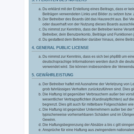
3. PFLICHTEN DES NUTZERS
Du erklärst mit der Erstellung eines Beitrags, dass er ke
Beiträgen verwendeten Links und Bilder zu setzen bzw.
Der Betreiber des Boards übt das Hausrecht aus. Bei V
oder dauerhaft von der Nutzung dieses Boards ausschlie
Du nimmst zur Kenntnis, dass der Betreiber keine Verantw
Betreiber, dein Benutzerkonto, Beiträge und Funktionen 
Du gestattest dem Betreiber darüber hinaus, deine Beit
4. GENERAL PUBLIC LICENSE
Du nimmst zur Kenntnis, dass es sich bei phpBB um eine
deutschsprachige Informationen werden durch die deuts
verwendet wird. Sie können insbesondere die Verwendun
5. GEWÄHRLEISTUNG
Der Betreiber haftet mit Ausnahme der Verletzung von Le
grob fahrlässiges Verhalten zurückzuführen sind. Dies 
Die Haftung ist gegenüber Verbrauchern außer bei vors
wesentlicher Vertragspflichten (Kardinalpflichten) auf
begrenzt. Dies gilt auch für mittelbare Folgeschäden 
Die Haftung ist gegenüber Unternehmern außer bei der V
typischerweise vorhersehbaren Schäden und im Übrigen 
Gewinn.
Die Haftungsbegrenzung der Absätze a bis c gilt sinnge
Ansprüche für eine Haftung aus zwingendem nationalem