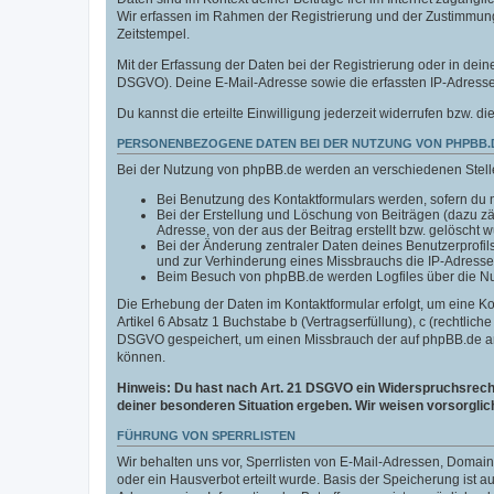
Wir erfassen im Rahmen der Registrierung und der Zustimmun
Zeitstempel.
Mit der Erfassung der Daten bei der Registrierung oder in deine
DSGVO). Deine E-Mail-Adresse sowie die erfassten IP-Adressen
Du kannst die erteilte Einwilligung jederzeit widerrufen bzw. di
PERSONENBEZOGENE DATEN BEI DER NUTZUNG VON PHPBB.
Bei der Nutzung von phpBB.de werden an verschiedenen Stel
Bei Benutzung des Kontaktformulars werden, sofern du n
Bei der Erstellung und Löschung von Beiträgen (dazu z
Adresse, von der aus der Beitrag erstellt bzw. gelöscht 
Bei der Änderung zentraler Daten deines Benutzerprofi
und zur Verhinderung eines Missbrauchs die IP-Adresse
Beim Besuch von phpBB.de werden Logfiles über die Nutz
Die Erhebung der Daten im Kontaktformular erfolgt, um eine 
Artikel 6 Absatz 1 Buchstabe b (Vertragserfüllung), c (rechtlic
DSGVO gespeichert, um einen Missbrauch der auf phpBB.de an
können.
Hinweis: Du hast nach Art. 21 DSGVO ein Widerspruchsrecht 
deiner besonderen Situation ergeben. Wir weisen vorsorglic
FÜHRUNG VON SPERRLISTEN
Wir behalten uns vor, Sperrlisten von E-Mail-Adressen, Doma
oder ein Hausverbot erteilt wurde. Basis der Speicherung ist 