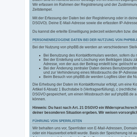
Wir erfassen im Rahmen der Registrierung und der Zustimmun
Zeitstempel.
Mit der Erfassung der Daten bei der Registrierung oder in deine
DSGVO). Deine E-Mail-Adresse sowie die erfassten IP-Adressen
Du kannst die erteilte Einwilligung jederzeit widerrufen bzw. di
PERSONENBEZOGENE DATEN BEI DER NUTZUNG VON PHPBB.
Bei der Nutzung von phpBB.de werden an verschiedenen Stel
Bei Benutzung des Kontaktformulars werden, sofern du n
Bei der Erstellung und Löschung von Beiträgen (dazu z
Adresse, von der aus der Beitrag erstellt bzw. gelöscht 
Bei der Änderung zentraler Daten deines Benutzerprofi
und zur Verhinderung eines Missbrauchs die IP-Adresse
Beim Besuch von phpBB.de werden Logfiles über die Nutz
Die Erhebung der Daten im Kontaktformular erfolgt, um eine 
Artikel 6 Absatz 1 Buchstabe b (Vertragserfüllung), c (rechtlic
DSGVO gespeichert, um einen Missbrauch der auf phpBB.de an
können.
Hinweis: Du hast nach Art. 21 DSGVO ein Widerspruchsrecht 
deiner besonderen Situation ergeben. Wir weisen vorsorglic
FÜHRUNG VON SPERRLISTEN
Wir behalten uns vor, Sperrlisten von E-Mail-Adressen, Doma
oder ein Hausverbot erteilt wurde. Basis der Speicherung ist 