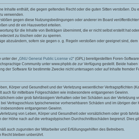
ine Inhalte enthält, die gegen geltendes Recht oder die guten Sitten verstoßen. Du 
 zu verwenden.
erstößen gegen diese Nutzungsbedingungen oder anderer im Board veröffentlichte
ßen und dir ein Hausverbot erteilen.
ortung für die Inhalte von Beiträgen übernimmt, die er nicht selbst erstellt hat od
jederzeit zu löschen oder zu sperren.
räge abzuändern, sofern sie gegen o. g. Regeln verstoßen oder geeignet sind, dem
 unter der „
GNU General Public License v2
“ (GPL) bereitgestellten Foren-Softwa
chsprachige Community unter www.phpbb.de zur Verfügung gestellt. Beide haben ke
g der Software für bestimmte Zwecke nicht untersagen oder auf Inhalte fremder F
ben, Körper und Gesundheit und der Verletzung wesentlicher Vertragspflichten (Kard
gilt auch für mittelbare Folgeschäden wie insbesondere entgangenen Gewinn.
ätzlichem oder grob fahrlässigem Verhalten oder bei Schäden aus der Verletzung 
 die bei Vertragsschluss typischerweise vorhersehbaren Schäden und im übrigen de
wie insbesondere entgangenen Gewinn.
erletzung von Leben, Körper und Gesundheit oder vorsätzlichem oder grob fahrläs
der Höhe nach auf die vertragstypischen Durchschnittsschäden begrenzt. Dies gi
mäß auch zugunsten der Mitarbeiter und Erfüllungsgehilfen des Betreibers.
 Recht bleiben unberührt.