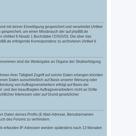
mit deiner Einwilligung gespeichert und verarbeitet (Artikel
 gespeichert, um einen Missbrauch der auf phpBB.de
 (Artikel 6 Absatz 1 Buchstabe f DSGVO). Die über das
BB.de erfolgende Korrespondenz zu archivieren (Artikel 6
sgenommen sind die Weitergabe an Organe der Strafverfolgung
men ihrer Tätigkeit Zugriff auf solche Daten erlangen könnten
zogenen Daten ausschließlich auf Basis unserer Weisung oder
indung von Auftragsverarbeitern erfolgt auf Basis der
 und den beauftragten Auftragsverarbeitern nicht an Dritte
htlicher Interessen oder auf Grund gesetzlicher
len Daten deines Profils (E-Mail-Adresse, Benutzernamen
auch des Forums zu verhindern.
fils erfassten IP-Adressen werden spätestens nach 13 Monaten