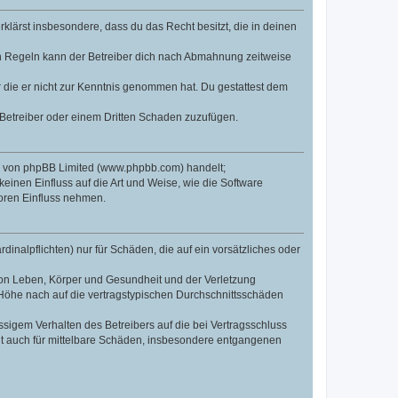
erklärst insbesondere, dass du das Recht besitzt, die in deinen
n Regeln kann der Betreiber dich nach Abmahnung zeitweise
er die er nicht zur Kenntnis genommen hat. Du gestattest dem
 Betreiber oder einem Dritten Schaden zuzufügen.
re von phpBB Limited (www.phpbb.com) handelt;
inen Einfluss auf die Art und Weise, wie die Software
oren Einfluss nehmen.
inalpflichten) nur für Schäden, die auf ein vorsätzliches oder
von Leben, Körper und Gesundheit und der Verletzung
r Höhe nach auf die vertragstypischen Durchschnittsschäden
sigem Verhalten des Betreibers auf die bei Vertragsschluss
lt auch für mittelbare Schäden, insbesondere entgangenen