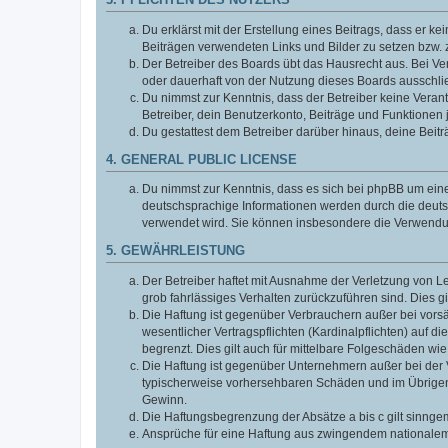
3. PFLICHTEN DES NUTZERS
Du erklärst mit der Erstellung eines Beitrags, dass er ke
Beiträgen verwendeten Links und Bilder zu setzen bzw.
Der Betreiber des Boards übt das Hausrecht aus. Bei V
oder dauerhaft von der Nutzung dieses Boards ausschlie
Du nimmst zur Kenntnis, dass der Betreiber keine Verantw
Betreiber, dein Benutzerkonto, Beiträge und Funktionen 
Du gestattest dem Betreiber darüber hinaus, deine Beit
4. GENERAL PUBLIC LICENSE
Du nimmst zur Kenntnis, dass es sich bei phpBB um eine
deutschsprachige Informationen werden durch die deuts
verwendet wird. Sie können insbesondere die Verwendun
5. GEWÄHRLEISTUNG
Der Betreiber haftet mit Ausnahme der Verletzung von Le
grob fahrlässiges Verhalten zurückzuführen sind. Dies 
Die Haftung ist gegenüber Verbrauchern außer bei vors
wesentlicher Vertragspflichten (Kardinalpflichten) auf
begrenzt. Dies gilt auch für mittelbare Folgeschäden 
Die Haftung ist gegenüber Unternehmern außer bei der V
typischerweise vorhersehbaren Schäden und im Übrigen 
Gewinn.
Die Haftungsbegrenzung der Absätze a bis c gilt sinnge
Ansprüche für eine Haftung aus zwingendem nationalem