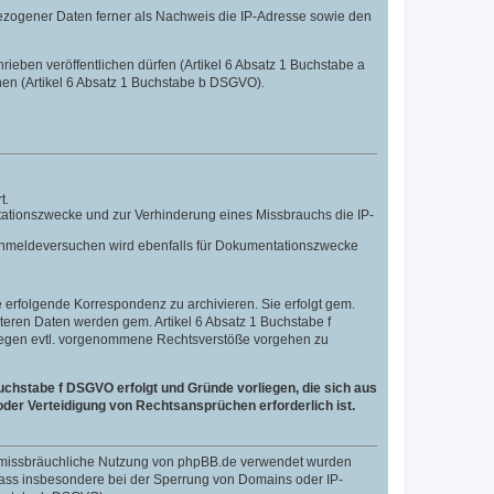
ezogener Daten ferner als Nachweis die IP-Adresse sowie den
hrieben veröffentlichen dürfen (Artikel 6 Absatz 1 Buchstabe a
nen (Artikel 6 Absatz 1 Buchstabe b DSGVO).
t.
tationszwecke und zur Verhinderung eines Missbrauchs die IP-
n Anmeldeversuchen wird ebenfalls für Dokumentationszwecke
erfolgende Korrespondenz zu archivieren. Sie erfolgt gem.
eiteren Daten werden gem. Artikel 6 Absatz 1 Buchstabe f
 gegen evtl. vorgenommene Rechtsverstöße vorgehen zu
uchstabe f DSGVO erfolgt und Gründe vorliegen, die sich aus
der Verteidigung von Rechtsansprüchen erforderlich ist.
ne missbräuchliche Nutzung von phpBB.de verwendet wurden
, dass insbesondere bei der Sperrung von Domains oder IP-