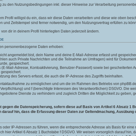
g zu den Nutzungsbedingungen inkl. dieser Hinweise zur Verarbeitung personenb
m Profil willigst du ein, dass wir diese Daten verarbeiten und diese wie oben besc
 und Zeitstempel sind ferner notwendig, um den Nutzungsvertrag erfüllen zu kön
e von dir in deinem Profil hinterlegten Daten jederzeit ändern.
DE
len personenbezogene Daten erhoben:
icht angemeldet bist, dein Name und deine E-Mail-Adresse erfasst und gespeicher
ählen auch Private Nachrichten und die Teilnahme an Umfragen) wird für Dokumen
wurde, gespeichert.
ls (E-Mail-Adresse, Kontoaktivierung, Benutzer-Passwort) sowie bei gescheiterte
 gespeichert.
ung des Servers erfasst, die auch die IP-Adresse des Zugriffs beinhalten.
Kontaktaufnahme zu ermöglichen und um die im Rahmen des Betriebs von phpBB.de 
he Verpflichtung) und f (berechtigte Interessen des Verantwortlichen) DSGVO. Die w
gebotene Dienste zu verhindern und zugleich Dritten die Möglichkeit zu geben,
gegen die Datenspeicherung, sofern diese auf Basis von Artikel 6 Absatz 1 B
h darauf hin, dass die Erfassung dieser Daten zur Geltendmachung, Ausübung o
ins oder IP-Adressen zu führen, wenn die entsprechende Adresse als Basis für ei
auch hier Artikel 6 Absatz 1 Buchstabe f DSGVO. Wir weisen vorsorglich darauf hin