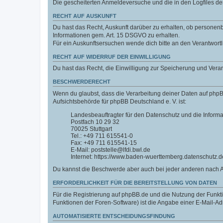
Die gescheiterten Anmeldeversuche und die in den Logfiles 
RECHT AUF AUSKUNFT
Du hast das Recht, Auskunft darüber zu erhalten, ob personenbe
Informationen gem. Art. 15 DSGVO zu erhalten.
Für ein Auskunftsersuchen wende dich bitte an den Verantwort
RECHT AUF WIDERRUF DER EINWILLIGUNG
Du hast das Recht, die Einwilligung zur Speicherung und Vera
BESCHWERDERECHT
Wenn du glaubst, dass die Verarbeitung deiner Daten auf phpB
Aufsichtsbehörde für phpBB Deutschland e. V. ist:
Landesbeauftragter für den Datenschutz und die Inform
Postfach 10 29 32
70025 Stuttgart
Tel.: +49 711 615541-0
Fax: +49 711 615541-15
E-Mail: poststelle@lfdi.bwl.de
Internet: https://www.baden-wuerttemberg.datenschutz.d
Du kannst die Beschwerde aber auch bei jeder anderen nach 
ERFORDERLICHKEIT FÜR DIE BEREITSTELLUNG VON DATEN
Für die Registrierung auf phpBB.de und die Nutzung der Funktio
Funktionen der Foren-Software) ist die Angabe einer E-Mail-Ad
AUTOMATISIERTE ENTSCHEIDUNGSFINDUNG