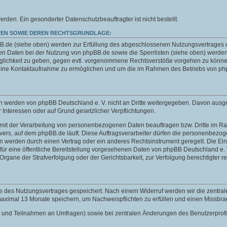
n. Ein gesonderter Datenschutzbeauftragter ist nicht bestellt.
EN SOWIE DEREN RECHTSGRUNDLAGE:
de (siehe oben) werden zur Erfüllung des abgeschlossenen Nutzungsvertrages und 
 Daten bei der Nutzung von phpBB.de sowie die Sperrlisten (siehe oben) werden
öglichkeit zu geben, gegen evtl. vorgenommene Rechtsverstöße vorgehen zu können
 eine Kontaktaufnahme zu ermöglichen und um die im Rahmen des Betriebs von php
aten werden von phpBB Deutschland e. V. nicht an Dritte weitergegeben. Davon au
er Interessen oder auf Grund gesetzlicher Verpflichtungen.
e mit der Verarbeitung von personenbezogenen Daten beauftragen bzw. Dritte im Rah
s Servers, auf dem phpBB.de läuft. Diese Auftragsverarbeiter dürfen die personenbe
en werden durch einen Vertrag oder ein anderes Rechtsinstrument geregelt. Die Einb
ür eine öffentliche Bereitstellung vorgesehenen Daten von phpBB Deutschland e. V.
ne der Strafverfolgung oder der Gerichtsbarkeit, zur Verfolgung berechtigter rec
e des Nutzungsvertrages gespeichert. Nach einem Widerruf werden wir die zentra
 maximal 13 Monate speichern, um Nachweispflichten zu erfüllen und einen Missbr
chten und Teilnahmen an Umfragen) sowie bei zentralen Änderungen des Benutzerpro