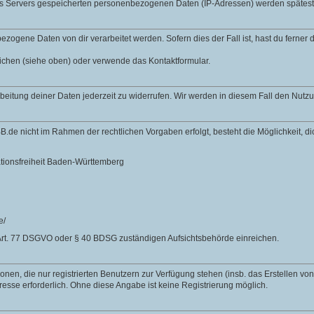
des Servers gespeicherten personenbezogenen Daten (IP-Adressen) werden spätes
zogene Daten von dir verarbeitet werden. Sofern dies der Fall ist, hast du ferner
lichen (siehe oben) oder verwende das Kontaktformular.
rbeitung deiner Daten jederzeit zu widerrufen. Wir werden in diesem Fall den Nut
B.de nicht im Rahmen der rechtlichen Vorgaben erfolgt, besteht die Möglichkeit, 
ationsfreiheit Baden-Württemberg
e/
Art. 77 DSGVO oder § 40 BDSG zuständigen Aufsichtsbehörde einreichen.
nen, die nur registrierten Benutzern zur Verfügung stehen (insb. das Erstellen vo
resse erforderlich. Ohne diese Angabe ist keine Registrierung möglich.