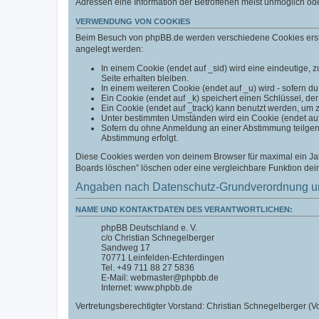
Adressen eine Information der Betroffenen meist unmöglich od
VERWENDUNG VON COOKIES
Beim Besuch von phpBB.de werden verschiedene Cookies erstell
angelegt werden:
In einem Cookie (endet auf _sid) wird eine eindeutige, zu
Seite erhalten bleiben.
In einem weiteren Cookie (endet auf _u) wird - sofern du
Ein Cookie (endet auf _k) speichert einen Schlüssel, der
Ein Cookie (endet auf _track) kann benutzt werden, um 
Unter bestimmten Umständen wird ein Cookie (endet auf _
Sofern du ohne Anmeldung an einer Abstimmung teilgenom
Abstimmung erfolgt.
Diese Cookies werden von deinem Browser für maximal ein Jahr
Boards löschen” löschen oder eine vergleichbare Funktion de
Angaben nach Datenschutz-Grundverordnung u
NAME UND KONTAKTDATEN DES VERANTWORTLICHEN:
phpBB Deutschland e. V.
c/o Christian Schnegelberger
Sandweg 17
70771 Leinfelden-Echterdingen
Tel. +49 711 88 27 5836
E-Mail: webmaster@phpbb.de
Internet: www.phpbb.de
Vertretungsberechtigter Vorstand: Christian Schnegelberger (Vo