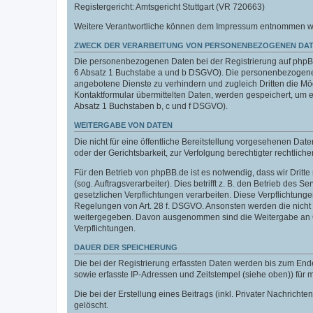
Registergericht: Amtsgericht Stuttgart (VR 720663)
Weitere Verantwortliche können dem Impressum entnommen werde
ZWECK DER VERARBEITUNG VON PERSONENBEZOGENEN DAT
Die personenbezogenen Daten bei der Registrierung auf phpBB.
6 Absatz 1 Buchstabe a und b DSGVO). Die personenbezogenen
angebotene Dienste zu verhindern und zugleich Dritten die M
Kontaktformular übermittelten Daten, werden gespeichert, um
Absatz 1 Buchstaben b, c und f DSGVO).
WEITERGABE VON DATEN
Die nicht für eine öffentliche Bereitstellung vorgesehenen D
oder der Gerichtsbarkeit, zur Verfolgung berechtigter rechtlich
Für den Betrieb von phpBB.de ist es notwendig, dass wir Dritt
(sog. Auftragsverarbeiter). Dies betrifft z. B. den Betrieb de
gesetzlichen Verpflichtungen verarbeiten. Diese Verpflichtung
Regelungen von Art. 28 f. DSGVO. Ansonsten werden die nicht f
weitergegeben. Davon ausgenommen sind die Weitergabe an Orga
Verpflichtungen.
DAUER DER SPEICHERUNG
Die bei der Registrierung erfassten Daten werden bis zum End
sowie erfasste IP-Adressen und Zeitstempel (siehe oben)) für
Die bei der Erstellung eines Beitrags (inkl. Privater Nachri
gelöscht.