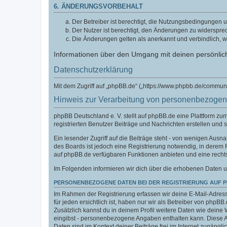
6. ÄNDERUNGSVORBEHALT
Der Betreiber ist berechtigt, die Nutzungsbedingungen u
Der Nutzer ist berechtigt, den Änderungen zu widerspre
Die Änderungen gelten als anerkannt und verbindlich, 
Informationen über den Umgang mit deinen persönlich
Datenschutzerklärung
Mit dem Zugriff auf „phpBB.de“ („https://www.phpbb.de/commun
Hinweis zur Verarbeitung von personenbezoge
phpBB Deutschland e. V. stellt auf phpBB.de eine Plattform z
registrierten Benutzer Beiträge und Nachrichten erstellen und 
Ein lesender Zugriff auf die Beiträge steht - von wenigen Aus
des Boards ist jedoch eine Registrierung notwendig, in derem
auf phpBB.de verfügbaren Funktionen anbieten und eine recht
Im Folgenden informieren wir dich über die erhobenen Daten u
PERSONENBEZOGENE DATEN BEI DER REGISTRIERUNG AUF 
Im Rahmen der Registrierung erfassen wir deine E-Mail-Adress
für jeden ersichtlich ist, haben nur wir als Betreiber von phpBB
Zusätzlich kannst du in deinem Profil weitere Daten wie deine 
eingibst - personenbezogene Angaben enthalten kann. Diese Ang
Daten sind im Kontext deiner Beiträge frei im Internet zugänglic