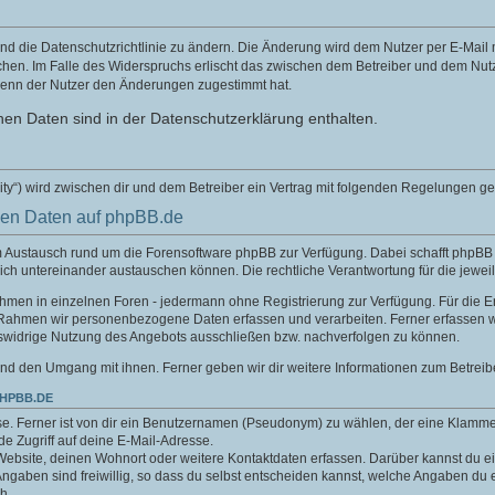
nd die Datenschutzrichtlinie zu ändern. Die Änderung wird dem Nutzer per E-Mail mi
chen. Im Falle des Widerspruchs erlischt das zwischen dem Betreiber und dem Nutze
wenn der Nutzer den Änderungen zugestimmt hat.
en Daten sind in der Datenschutzerklärung enthalten.
ity“) wird zwischen dir und dem Betreiber ein Vertrag mit folgenden Regelungen g
nen Daten auf phpBB.de
um Austausch rund um die Forensoftware phpBB zur Verfügung. Dabei schafft phpB
sich untereinander austauschen können. Die rechtliche Verantwortung für die jeweil
nahmen in einzelnen Foren - jedermann ohne Registrierung zur Verfügung. Für die E
 Rahmen wir personenbezogene Daten erfassen und verarbeiten. Ferner erfassen w
swidrige Nutzung des Angebots ausschließen bzw. nachverfolgen zu können.
nd den Umgang mit ihnen. Ferner geben wir dir weitere Informationen zum Betreib
PHPBB.DE
e. Ferner ist von dir ein Benutzernamen (Pseudonym) zu wählen, der eine Klamme
.de Zugriff auf deine E-Mail-Adresse.
Website, deinen Wohnort oder weitere Kontaktdaten erfassen. Darüber kannst du ein
aben sind freiwillig, so dass du selbst entscheiden kannst, welche Angaben du er
h.