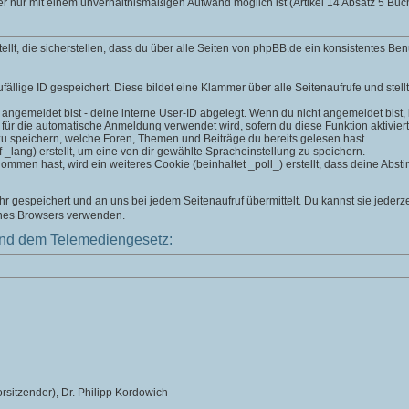
er nur mit einem unverhältnismäßigen Aufwand möglich ist (Artikel 14 Absatz 5 B
t, die sicherstellen, dass du über alle Seiten von phpBB.de ein konsistentes Ben
fällige ID gespeichert. Diese bildet eine Klammer über alle Seitenaufrufe und stell
 angemeldet bist - deine interne User-ID abgelegt. Wenn du nicht angemeldet bist, is
 für die automatische Anmeldung verwendet wird, sofern du diese Funktion aktiviert
zu speichern, welche Foren, Themen und Beiträge du bereits gelesen hast.
lang) erstellt, um eine von dir gewählte Spracheinstellung zu speichern.
men hast, wird ein weiteres Cookie (beinhaltet _poll_) erstellt, dass deine Absti
 gespeichert und an uns bei jedem Seitenaufruf übermittelt. Du kannst sie jederz
ines Browsers verwenden.
nd dem Telemediengesetz:
rsitzender), Dr. Philipp Kordowich