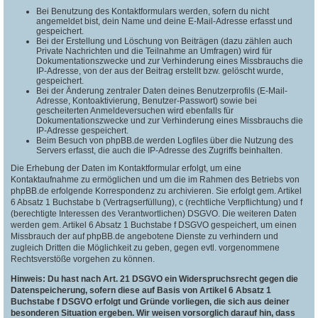
Bei Benutzung des Kontaktformulars werden, sofern du nicht
angemeldet bist, dein Name und deine E-Mail-Adresse erfasst und
gespeichert.
Bei der Erstellung und Löschung von Beiträgen (dazu zählen auch
Private Nachrichten und die Teilnahme an Umfragen) wird für
Dokumentationszwecke und zur Verhinderung eines Missbrauchs die
IP-Adresse, von der aus der Beitrag erstellt bzw. gelöscht wurde,
gespeichert.
Bei der Änderung zentraler Daten deines Benutzerprofils (E-Mail-
Adresse, Kontoaktivierung, Benutzer-Passwort) sowie bei
gescheiterten Anmeldeversuchen wird ebenfalls für
Dokumentationszwecke und zur Verhinderung eines Missbrauchs die
IP-Adresse gespeichert.
Beim Besuch von phpBB.de werden Logfiles über die Nutzung des
Servers erfasst, die auch die IP-Adresse des Zugriffs beinhalten.
Die Erhebung der Daten im Kontaktformular erfolgt, um eine
Kontaktaufnahme zu ermöglichen und um die im Rahmen des Betriebs von
phpBB.de erfolgende Korrespondenz zu archivieren. Sie erfolgt gem. Artikel
6 Absatz 1 Buchstabe b (Vertragserfüllung), c (rechtliche Verpflichtung) und f
(berechtigte Interessen des Verantwortlichen) DSGVO. Die weiteren Daten
werden gem. Artikel 6 Absatz 1 Buchstabe f DSGVO gespeichert, um einen
Missbrauch der auf phpBB.de angebotene Dienste zu verhindern und
zugleich Dritten die Möglichkeit zu geben, gegen evtl. vorgenommene
Rechtsverstöße vorgehen zu können.
Hinweis: Du hast nach Art. 21 DSGVO ein Widerspruchsrecht gegen die
Datenspeicherung, sofern diese auf Basis von Artikel 6 Absatz 1
Buchstabe f DSGVO erfolgt und Gründe vorliegen, die sich aus deiner
besonderen Situation ergeben. Wir weisen vorsorglich darauf hin, dass