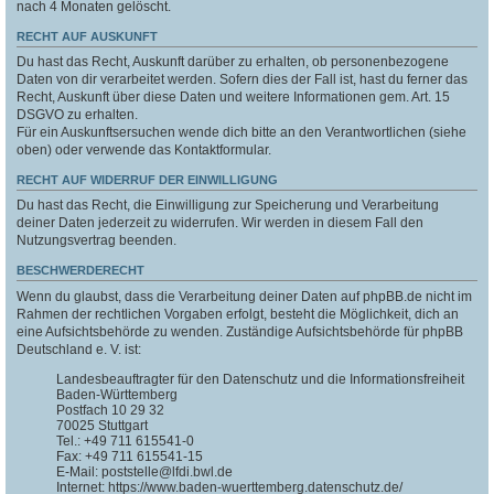
nach 4 Monaten gelöscht.
RECHT AUF AUSKUNFT
Du hast das Recht, Auskunft darüber zu erhalten, ob personenbezogene
Daten von dir verarbeitet werden. Sofern dies der Fall ist, hast du ferner das
Recht, Auskunft über diese Daten und weitere Informationen gem. Art. 15
DSGVO zu erhalten.
Für ein Auskunftsersuchen wende dich bitte an den Verantwortlichen (siehe
oben) oder verwende das Kontaktformular.
RECHT AUF WIDERRUF DER EINWILLIGUNG
Du hast das Recht, die Einwilligung zur Speicherung und Verarbeitung
deiner Daten jederzeit zu widerrufen. Wir werden in diesem Fall den
Nutzungsvertrag beenden.
BESCHWERDERECHT
Wenn du glaubst, dass die Verarbeitung deiner Daten auf phpBB.de nicht im
Rahmen der rechtlichen Vorgaben erfolgt, besteht die Möglichkeit, dich an
eine Aufsichtsbehörde zu wenden. Zuständige Aufsichtsbehörde für phpBB
Deutschland e. V. ist:
Landesbeauftragter für den Datenschutz und die Informationsfreiheit
Baden-Württemberg
Postfach 10 29 32
70025 Stuttgart
Tel.: +49 711 615541-0
Fax: +49 711 615541-15
E-Mail: poststelle@lfdi.bwl.de
Internet: https://www.baden-wuerttemberg.datenschutz.de/