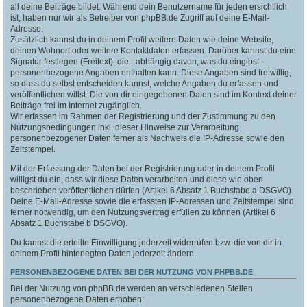
all deine Beiträge bildet. Während dein Benutzername für jeden ersichtlich
ist, haben nur wir als Betreiber von phpBB.de Zugriff auf deine E-Mail-
Adresse.
Zusätzlich kannst du in deinem Profil weitere Daten wie deine Website,
deinen Wohnort oder weitere Kontaktdaten erfassen. Darüber kannst du eine
Signatur festlegen (Freitext), die - abhängig davon, was du eingibst -
personenbezogene Angaben enthalten kann. Diese Angaben sind freiwillig,
so dass du selbst entscheiden kannst, welche Angaben du erfassen und
veröffentlichen willst. Die von dir eingegebenen Daten sind im Kontext deiner
Beiträge frei im Internet zugänglich.
Wir erfassen im Rahmen der Registrierung und der Zustimmung zu den
Nutzungsbedingungen inkl. dieser Hinweise zur Verarbeitung
personenbezogener Daten ferner als Nachweis die IP-Adresse sowie den
Zeitstempel.
Mit der Erfassung der Daten bei der Registrierung oder in deinem Profil
willigst du ein, dass wir diese Daten verarbeiten und diese wie oben
beschrieben veröffentlichen dürfen (Artikel 6 Absatz 1 Buchstabe a DSGVO).
Deine E-Mail-Adresse sowie die erfassten IP-Adressen und Zeitstempel sind
ferner notwendig, um den Nutzungsvertrag erfüllen zu können (Artikel 6
Absatz 1 Buchstabe b DSGVO).
Du kannst die erteilte Einwilligung jederzeit widerrufen bzw. die von dir in
deinem Profil hinterlegten Daten jederzeit ändern.
PERSONENBEZOGENE DATEN BEI DER NUTZUNG VON PHPBB.DE
Bei der Nutzung von phpBB.de werden an verschiedenen Stellen
personenbezogene Daten erhoben: