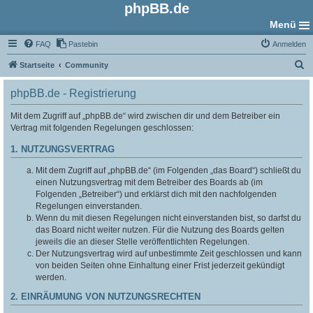
phpBB.de
Menü
FAQ
Pastebin
Anmelden
S
Startseite
Community
u
phpBB.de - Registrierung
c
h
Mit dem Zugriff auf „phpBB.de“ wird zwischen dir und dem Betreiber ein
Vertrag mit folgenden Regelungen geschlossen:
e
1. NUTZUNGSVERTRAG
Mit dem Zugriff auf „phpBB.de“ (im Folgenden „das Board“) schließt du
einen Nutzungsvertrag mit dem Betreiber des Boards ab (im
Folgenden „Betreiber“) und erklärst dich mit den nachfolgenden
Regelungen einverstanden.
Wenn du mit diesen Regelungen nicht einverstanden bist, so darfst du
das Board nicht weiter nutzen. Für die Nutzung des Boards gelten
jeweils die an dieser Stelle veröffentlichten Regelungen.
Der Nutzungsvertrag wird auf unbestimmte Zeit geschlossen und kann
von beiden Seiten ohne Einhaltung einer Frist jederzeit gekündigt
werden.
2. EINRÄUMUNG VON NUTZUNGSRECHTEN