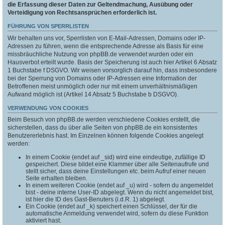
die Erfassung dieser Daten zur Geltendmachung, Ausübung oder
Verteidigung von Rechtsansprüchen erforderlich ist.
FÜHRUNG VON SPERRLISTEN
Wir behalten uns vor, Sperrlisten von E-Mail-Adressen, Domains oder IP-
Adressen zu führen, wenn die entsprechende Adresse als Basis für eine
missbräuchliche Nutzung von phpBB.de verwendet wurden oder ein
Hausverbot erteilt wurde. Basis der Speicherung ist auch hier Artikel 6 Absatz
1 Buchstabe f DSGVO. Wir weisen vorsorglich darauf hin, dass insbesondere
bei der Sperrung von Domains oder IP-Adressen eine Information der
Betroffenen meist unmöglich oder nur mit einem unverhältnismäßigen
Aufwand möglich ist (Artikel 14 Absatz 5 Buchstabe b DSGVO).
VERWENDUNG VON COOKIES
Beim Besuch von phpBB.de werden verschiedene Cookies erstellt, die
sicherstellen, dass du über alle Seiten von phpBB.de ein konsistentes
Benutzererlebnis hast. Im Einzelnen können folgende Cookies angelegt
werden:
In einem Cookie (endet auf _sid) wird eine eindeutige, zufällige ID
gespeichert. Diese bildet eine Klammer über alle Seitenaufrufe und
stellt sicher, dass deine Einstellungen etc. beim Aufruf einer neuen
Seite erhalten bleiben.
In einem weiteren Cookie (endet auf _u) wird - sofern du angemeldet
bist - deine interne User-ID abgelegt. Wenn du nicht angemeldet bist,
ist hier die ID des Gast-Benuters (i.d.R. 1) abgelegt.
Ein Cookie (endet auf _k) speichert einen Schlüssel, der für die
automatische Anmeldung verwendet wird, sofern du diese Funktion
aktiviert hast.