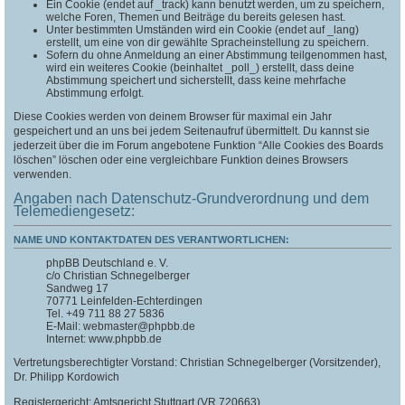
Ein Cookie (endet auf _track) kann benutzt werden, um zu speichern,
welche Foren, Themen und Beiträge du bereits gelesen hast.
Unter bestimmten Umständen wird ein Cookie (endet auf _lang)
erstellt, um eine von dir gewählte Spracheinstellung zu speichern.
Sofern du ohne Anmeldung an einer Abstimmung teilgenommen hast,
wird ein weiteres Cookie (beinhaltet _poll_) erstellt, dass deine
Abstimmung speichert und sicherstellt, dass keine mehrfache
Abstimmung erfolgt.
Diese Cookies werden von deinem Browser für maximal ein Jahr
gespeichert und an uns bei jedem Seitenaufruf übermittelt. Du kannst sie
jederzeit über die im Forum angebotene Funktion “Alle Cookies des Boards
löschen” löschen oder eine vergleichbare Funktion deines Browsers
verwenden.
Angaben nach Datenschutz-Grundverordnung und dem
Telemediengesetz:
NAME UND KONTAKTDATEN DES VERANTWORTLICHEN:
phpBB Deutschland e. V.
c/o Christian Schnegelberger
Sandweg 17
70771 Leinfelden-Echterdingen
Tel. +49 711 88 27 5836
E-Mail: webmaster@phpbb.de
Internet: www.phpbb.de
Vertretungsberechtigter Vorstand: Christian Schnegelberger (Vorsitzender),
Dr. Philipp Kordowich
Registergericht: Amtsgericht Stuttgart (VR 720663)