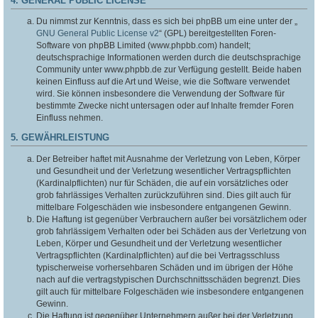
4. GENERAL PUBLIC LICENSE
Du nimmst zur Kenntnis, dass es sich bei phpBB um eine unter der „
GNU General Public License v2
“ (GPL) bereitgestellten Foren-
Software von phpBB Limited (www.phpbb.com) handelt;
deutschsprachige Informationen werden durch die deutschsprachige
Community unter www.phpbb.de zur Verfügung gestellt. Beide haben
keinen Einfluss auf die Art und Weise, wie die Software verwendet
wird. Sie können insbesondere die Verwendung der Software für
bestimmte Zwecke nicht untersagen oder auf Inhalte fremder Foren
Einfluss nehmen.
5. GEWÄHRLEISTUNG
Der Betreiber haftet mit Ausnahme der Verletzung von Leben, Körper
und Gesundheit und der Verletzung wesentlicher Vertragspflichten
(Kardinalpflichten) nur für Schäden, die auf ein vorsätzliches oder
grob fahrlässiges Verhalten zurückzuführen sind. Dies gilt auch für
mittelbare Folgeschäden wie insbesondere entgangenen Gewinn.
Die Haftung ist gegenüber Verbrauchern außer bei vorsätzlichem oder
grob fahrlässigem Verhalten oder bei Schäden aus der Verletzung von
Leben, Körper und Gesundheit und der Verletzung wesentlicher
Vertragspflichten (Kardinalpflichten) auf die bei Vertragsschluss
typischerweise vorhersehbaren Schäden und im übrigen der Höhe
nach auf die vertragstypischen Durchschnittsschäden begrenzt. Dies
gilt auch für mittelbare Folgeschäden wie insbesondere entgangenen
Gewinn.
Die Haftung ist gegenüber Unternehmern außer bei der Verletzung