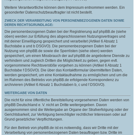
Weitere Verantwortliche können dem Impressum entnommen werden. Ein
gesonderter Datenschutzbeauftragter ist nicht bestellt.
ZWECK DER VERARBEITUNG VON PERSONENBEZOGENEN DATEN SOWIE
DEREN RECHTSGRUNDLAGE:
Die personenbezogenen Daten bei der Registrierung auf phpBB.de (siehe
oben) werden zur Erfüllung des abgeschlossenen Nutzungsvertrages und
mit deiner Einwilligung gespeichert und verarbeitet (Artikel 6 Absatz 1
Buchstabe a und b DSGVO). Die personenbezogenen Daten bei der
Nutzung von phpBB.de sowie die Sperrlisten (siehe oben) werden
gespeichert, um einen Missbrauch der auf phpBB.de angebotene Dienste zu
verhindern und zugleich Dritten die Möglichkeit zu geben, gegen evtl.
vorgenommene Rechtsverstöße vorgehen zu können (Artikel 6 Absatz 1
Buchstabe f DSGVO). Die über das Kontaktformular übermittelten Daten,
werden gespeichert, um eine Kontaktaufnahme zu ermöglichen und um die
im Rahmen des Betriebs von phpBB.de erfolgende Korrespondenz zu
archivieren (Artikel 6 Absatz 1 Buchstaben b, c und f DSGVO).
WEITERGABE VON DATEN
Die nicht für eine öffentliche Bereitstellung vorgesehenen Daten werden von
phpBB Deutschland e. V. nicht an Dritte weitergegeben. Davon
ausgenommen sind die Weitergabe an Organe der Strafverfolgung oder der
Gerichtsbarkeit, zur Verfolgung berechtigter rechtlicher Interessen oder auf
Grund gesetzlicher Verpflichtungen.
Für den Betrieb von phpBB.de ist es notwendig, dass wir Dritte mit der
Verarbeitung von personenbezogenen Daten beauftragen bzw. Dritte im