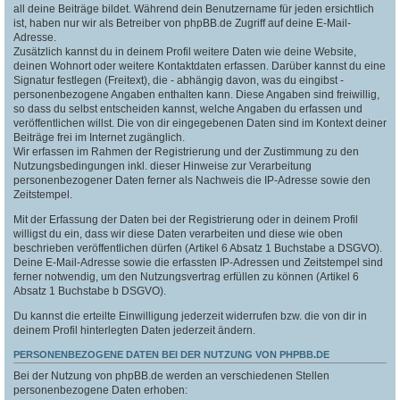
all deine Beiträge bildet. Während dein Benutzername für jeden ersichtlich
ist, haben nur wir als Betreiber von phpBB.de Zugriff auf deine E-Mail-
Adresse.
Zusätzlich kannst du in deinem Profil weitere Daten wie deine Website,
deinen Wohnort oder weitere Kontaktdaten erfassen. Darüber kannst du eine
Signatur festlegen (Freitext), die - abhängig davon, was du eingibst -
personenbezogene Angaben enthalten kann. Diese Angaben sind freiwillig,
so dass du selbst entscheiden kannst, welche Angaben du erfassen und
veröffentlichen willst. Die von dir eingegebenen Daten sind im Kontext deiner
Beiträge frei im Internet zugänglich.
Wir erfassen im Rahmen der Registrierung und der Zustimmung zu den
Nutzungsbedingungen inkl. dieser Hinweise zur Verarbeitung
personenbezogener Daten ferner als Nachweis die IP-Adresse sowie den
Zeitstempel.
Mit der Erfassung der Daten bei der Registrierung oder in deinem Profil
willigst du ein, dass wir diese Daten verarbeiten und diese wie oben
beschrieben veröffentlichen dürfen (Artikel 6 Absatz 1 Buchstabe a DSGVO).
Deine E-Mail-Adresse sowie die erfassten IP-Adressen und Zeitstempel sind
ferner notwendig, um den Nutzungsvertrag erfüllen zu können (Artikel 6
Absatz 1 Buchstabe b DSGVO).
Du kannst die erteilte Einwilligung jederzeit widerrufen bzw. die von dir in
deinem Profil hinterlegten Daten jederzeit ändern.
PERSONENBEZOGENE DATEN BEI DER NUTZUNG VON PHPBB.DE
Bei der Nutzung von phpBB.de werden an verschiedenen Stellen
personenbezogene Daten erhoben: