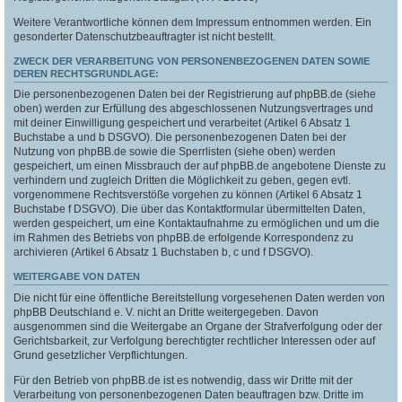
Weitere Verantwortliche können dem Impressum entnommen werden. Ein
gesonderter Datenschutzbeauftragter ist nicht bestellt.
ZWECK DER VERARBEITUNG VON PERSONENBEZOGENEN DATEN SOWIE
DEREN RECHTSGRUNDLAGE:
Die personenbezogenen Daten bei der Registrierung auf phpBB.de (siehe
oben) werden zur Erfüllung des abgeschlossenen Nutzungsvertrages und
mit deiner Einwilligung gespeichert und verarbeitet (Artikel 6 Absatz 1
Buchstabe a und b DSGVO). Die personenbezogenen Daten bei der
Nutzung von phpBB.de sowie die Sperrlisten (siehe oben) werden
gespeichert, um einen Missbrauch der auf phpBB.de angebotene Dienste zu
verhindern und zugleich Dritten die Möglichkeit zu geben, gegen evtl.
vorgenommene Rechtsverstöße vorgehen zu können (Artikel 6 Absatz 1
Buchstabe f DSGVO). Die über das Kontaktformular übermittelten Daten,
werden gespeichert, um eine Kontaktaufnahme zu ermöglichen und um die
im Rahmen des Betriebs von phpBB.de erfolgende Korrespondenz zu
archivieren (Artikel 6 Absatz 1 Buchstaben b, c und f DSGVO).
WEITERGABE VON DATEN
Die nicht für eine öffentliche Bereitstellung vorgesehenen Daten werden von
phpBB Deutschland e. V. nicht an Dritte weitergegeben. Davon
ausgenommen sind die Weitergabe an Organe der Strafverfolgung oder der
Gerichtsbarkeit, zur Verfolgung berechtigter rechtlicher Interessen oder auf
Grund gesetzlicher Verpflichtungen.
Für den Betrieb von phpBB.de ist es notwendig, dass wir Dritte mit der
Verarbeitung von personenbezogenen Daten beauftragen bzw. Dritte im