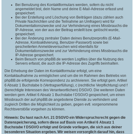
Bei Benutzung des Kontaktformulars werden, sofern du nicht
angemeldet bist, dein Name und deine E-Mail-Adresse erfasst und
gespeichert.
Bei der Erstellung und Löschung von Beiträgen (dazu zählen auch
Private Nachrichten und die Teilnahme an Umfragen) wird für
Dokumentationszwecke und zur Verhinderung eines Missbrauchs die
IP-Adresse, von der aus der Beitrag erstellt bzw. gelöscht wurde,
gespeichert.
Bei der Änderung zentraler Daten deines Benutzerprofils (E-Mail-
Adresse, Kontoaktivierung, Benutzer-Passwort) sowie bei
gescheiterten Anmeldeversuchen wird ebenfalls für
Dokumentationszwecke und zur Verhinderung eines Missbrauchs die
IP-Adresse gespeichert.
Beim Besuch von phpBB.de werden Logfiles über die Nutzung des
Servers erfasst, die auch die IP-Adresse des Zugriffs beinhalten.
Die Erhebung der Daten im Kontaktformular erfolgt, um eine
Kontaktaufnahme zu ermöglichen und um die im Rahmen des Betriebs von
phpBB.de erfolgende Korrespondenz zu archivieren. Sie erfolgt gem. Artikel
6 Absatz 1 Buchstabe b (Vertragserfüllung), c (rechtliche Verpflichtung) und f
(berechtigte Interessen des Verantwortlichen) DSGVO. Die weiteren Daten
werden gem. Artikel 6 Absatz 1 Buchstabe f DSGVO gespeichert, um einen
Missbrauch der auf phpBB.de angebotene Dienste zu verhindern und
zugleich Dritten die Möglichkeit zu geben, gegen evtl. vorgenommene
Rechtsverstöße vorgehen zu können.
Hinweis: Du hast nach Art. 21 DSGVO ein Widerspruchsrecht gegen die
Datenspeicherung, sofern diese auf Basis von Artikel 6 Absatz 1
Buchstabe f DSGVO erfolgt und Gründe vorliegen, die sich aus deiner
besonderen Situation ergeben. Wir weisen vorsorglich darauf hin, dass