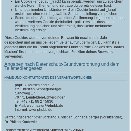
Ein Cookie (endet auf _track) kann benutzt werden, um zu speichern,
welche Foren, Themen und Beiträge du bereits gelesen hast.
Unter bestimmten Umständen wird ein Cookie (endet auf _lang)
erstellt, um eine von dir gewählte Spracheinstellung zu speichern.
Sofern du ohne Anmeldung an einer Abstimmung teilgenommen hast,
wird ein weiteres Cookie (beinhaltet _poll_) erstellt, dass deine
Abstimmung speichert und sicherstellt, dass keine mehrfache
Abstimmung erfolgt.
Diese Cookies werden von deinem Browser für maximal ein Jahr
gespeichert und an uns bei jedem Seitenaufruf übermittelt. Du kannst sie
jederzeit über die im Forum angebotene Funktion “Alle Cookies des Boards
löschen” löschen oder eine vergleichbare Funktion deines Browsers
verwenden.
Angaben nach Datenschutz-Grundverordnung und dem
Telemediengesetz:
NAME UND KONTAKTDATEN DES VERANTWORTLICHEN:
phpBB Deutschland e. V.
c/o Christian Schnegelberger
Sandweg 17
70771 Leinfelden-Echterdingen
Tel. +49 711 88 27 5836
E-Mail: webmaster@phpbb.de
Internet: www.phpbb.de
Vertretungsberechtigter Vorstand: Christian Schnegelberger (Vorsitzender),
Dr. Philipp Kordowich
Registergericht: Amtsgericht Stuttgart (VR 720663)