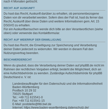
nach 4 Monaten gelöscht.
RECHT AUF AUSKUNFT
Du hast das Recht, Auskunft darüber zu erhalten, ob personenbezogene
Daten von dir verarbeitet werden. Sofern dies der Fall ist, hast du ferner das
Recht, Auskunft über diese Daten und weitere Informationen gem. Art. 15
DSGVO zu erhalten.
Für ein Auskunftsersuchen wende dich bitte an den Verantwortlichen (siehe
oben) oder verwende das Kontaktformular.
RECHT AUF WIDERRUF DER EINWILLIGUNG
Du hast das Recht, die Einwilligung zur Speicherung und Verarbeitung
deiner Daten jederzeit zu widerrufen. Wir werden in diesem Fall den
Nutzungsvertrag beenden.
BESCHWERDERECHT
Wenn du glaubst, dass die Verarbeitung deiner Daten auf phpBB.de nicht im
Rahmen der rechtlichen Vorgaben erfolgt, besteht die Möglichkeit, dich an
eine Aufsichtsbehörde zu wenden. Zuständige Aufsichtsbehörde für phpBB
Deutschland e. V. ist:
Landesbeauftragter für den Datenschutz und die Informationsfreiheit
Baden-Württemberg
Postfach 10 29 32
70025 Stuttgart
Tel.: +49 711 615541-0
Fax: +49 711 615541-15
E-Mail: poststelle@lfdi.bwl.de
Internet: https://www.baden-wuerttemberg.datenschutz.de/