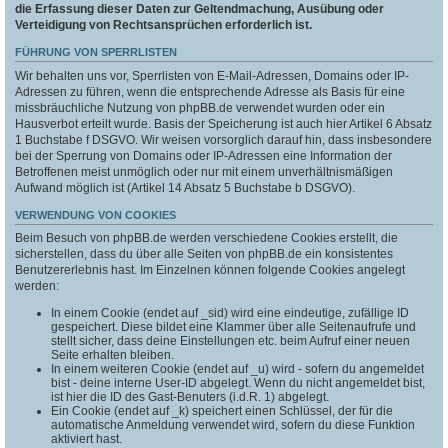
die Erfassung dieser Daten zur Geltendmachung, Ausübung oder
Verteidigung von Rechtsansprüchen erforderlich ist.
FÜHRUNG VON SPERRLISTEN
Wir behalten uns vor, Sperrlisten von E-Mail-Adressen, Domains oder IP-
Adressen zu führen, wenn die entsprechende Adresse als Basis für eine
missbräuchliche Nutzung von phpBB.de verwendet wurden oder ein
Hausverbot erteilt wurde. Basis der Speicherung ist auch hier Artikel 6 Absatz
1 Buchstabe f DSGVO. Wir weisen vorsorglich darauf hin, dass insbesondere
bei der Sperrung von Domains oder IP-Adressen eine Information der
Betroffenen meist unmöglich oder nur mit einem unverhältnismäßigen
Aufwand möglich ist (Artikel 14 Absatz 5 Buchstabe b DSGVO).
VERWENDUNG VON COOKIES
Beim Besuch von phpBB.de werden verschiedene Cookies erstellt, die
sicherstellen, dass du über alle Seiten von phpBB.de ein konsistentes
Benutzererlebnis hast. Im Einzelnen können folgende Cookies angelegt
werden:
In einem Cookie (endet auf _sid) wird eine eindeutige, zufällige ID
gespeichert. Diese bildet eine Klammer über alle Seitenaufrufe und
stellt sicher, dass deine Einstellungen etc. beim Aufruf einer neuen
Seite erhalten bleiben.
In einem weiteren Cookie (endet auf _u) wird - sofern du angemeldet
bist - deine interne User-ID abgelegt. Wenn du nicht angemeldet bist,
ist hier die ID des Gast-Benuters (i.d.R. 1) abgelegt.
Ein Cookie (endet auf _k) speichert einen Schlüssel, der für die
automatische Anmeldung verwendet wird, sofern du diese Funktion
aktiviert hast.