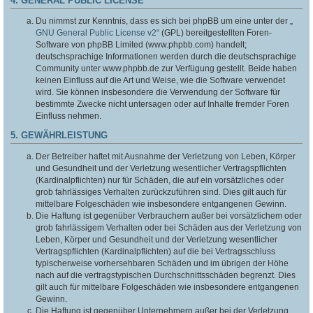
4. GENERAL PUBLIC LICENSE
Du nimmst zur Kenntnis, dass es sich bei phpBB um eine unter der „
GNU General Public License v2
“ (GPL) bereitgestellten Foren-
Software von phpBB Limited (www.phpbb.com) handelt;
deutschsprachige Informationen werden durch die deutschsprachige
Community unter www.phpbb.de zur Verfügung gestellt. Beide haben
keinen Einfluss auf die Art und Weise, wie die Software verwendet
wird. Sie können insbesondere die Verwendung der Software für
bestimmte Zwecke nicht untersagen oder auf Inhalte fremder Foren
Einfluss nehmen.
5. GEWÄHRLEISTUNG
Der Betreiber haftet mit Ausnahme der Verletzung von Leben, Körper
und Gesundheit und der Verletzung wesentlicher Vertragspflichten
(Kardinalpflichten) nur für Schäden, die auf ein vorsätzliches oder
grob fahrlässiges Verhalten zurückzuführen sind. Dies gilt auch für
mittelbare Folgeschäden wie insbesondere entgangenen Gewinn.
Die Haftung ist gegenüber Verbrauchern außer bei vorsätzlichem oder
grob fahrlässigem Verhalten oder bei Schäden aus der Verletzung von
Leben, Körper und Gesundheit und der Verletzung wesentlicher
Vertragspflichten (Kardinalpflichten) auf die bei Vertragsschluss
typischerweise vorhersehbaren Schäden und im übrigen der Höhe
nach auf die vertragstypischen Durchschnittsschäden begrenzt. Dies
gilt auch für mittelbare Folgeschäden wie insbesondere entgangenen
Gewinn.
Die Haftung ist gegenüber Unternehmern außer bei der Verletzung