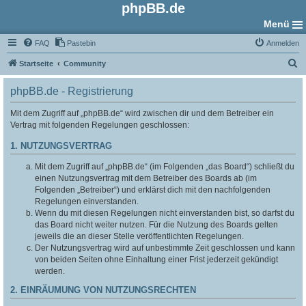
phpBB.de
Menü
FAQ
Pastebin
Anmelden
S
Startseite
Community
u
phpBB.de - Registrierung
c
h
Mit dem Zugriff auf „phpBB.de“ wird zwischen dir und dem Betreiber ein
Vertrag mit folgenden Regelungen geschlossen:
e
1. NUTZUNGSVERTRAG
Mit dem Zugriff auf „phpBB.de“ (im Folgenden „das Board“) schließt du
einen Nutzungsvertrag mit dem Betreiber des Boards ab (im
Folgenden „Betreiber“) und erklärst dich mit den nachfolgenden
Regelungen einverstanden.
Wenn du mit diesen Regelungen nicht einverstanden bist, so darfst du
das Board nicht weiter nutzen. Für die Nutzung des Boards gelten
jeweils die an dieser Stelle veröffentlichten Regelungen.
Der Nutzungsvertrag wird auf unbestimmte Zeit geschlossen und kann
von beiden Seiten ohne Einhaltung einer Frist jederzeit gekündigt
werden.
2. EINRÄUMUNG VON NUTZUNGSRECHTEN