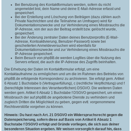
Bei Benutzung des Kontaktformulars werden, sofern du nicht
angemeldet bist, dein Name und deine E-Mail-Adresse erfasst und
gespeichert.
Bei der Erstellung und Löschung von Beiträgen (dazu zählen auch
Private Nachrichten und die Teilnahme an Umfragen) wird für
Dokumentationszwecke und zur Verhinderung eines Missbrauchs die
IP-Adresse, von der aus der Beitrag erstellt bzw. gelöscht wurde,
gespeichert.
Bei der Änderung zentraler Daten deines Benutzerprofils (E-Mail-
Adresse, Kontoaktivierung, Benutzer-Passwort) sowie bei
gescheiterten Anmeldeversuchen wird ebenfalls für
Dokumentationszwecke und zur Verhinderung eines Missbrauchs die
IP-Adresse gespeichert.
Beim Besuch von phpBB.de werden Logfiles über die Nutzung des
Servers erfasst, die auch die IP-Adresse des Zugriffs beinhalten.
Die Erhebung der Daten im Kontaktformular erfolgt, um eine
Kontaktaufnahme zu ermöglichen und um die im Rahmen des Betriebs von
phpBB.de erfolgende Korrespondenz zu archivieren. Sie erfolgt gem. Artikel
6 Absatz 1 Buchstabe b (Vertragserfüllung), c (rechtliche Verpflichtung) und f
(berechtigte Interessen des Verantwortlichen) DSGVO. Die weiteren Daten
werden gem. Artikel 6 Absatz 1 Buchstabe f DSGVO gespeichert, um einen
Missbrauch der auf phpBB.de angebotene Dienste zu verhindern und
zugleich Dritten die Möglichkeit zu geben, gegen evtl. vorgenommene
Rechtsverstöße vorgehen zu können.
Hinweis: Du hast nach Art. 21 DSGVO ein Widerspruchsrecht gegen die
Datenspeicherung, sofern diese auf Basis von Artikel 6 Absatz 1
Buchstabe f DSGVO erfolgt und Gründe vorliegen, die sich aus deiner
besonderen Situation ergeben. Wir weisen vorsorglich darauf hin, dass