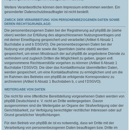
Weitere Verantwortliche können dem Impressum entnommen werden. Ein
gesonderter Datenschutzbeauftragter ist nicht bestellt.
ZWECK DER VERARBEITUNG VON PERSONENBEZOGENEN DATEN SOWIE
DEREN RECHTSGRUNDLAGE:
Die personenbezogenen Daten bei der Registrierung auf phpBB.de (siehe
oben) werden zur Erfüllung des abgeschlossenen Nutzungsvertrages und
mit deiner Einwilligung gespeichert und verarbeitet (Artikel 6 Absatz 1
Buchstabe a und b DSGVO). Die personenbezogenen Daten bei der
Nutzung von phpBB.de sowie die Sperrlisten (siehe oben) werden
gespeichert, um einen Missbrauch der auf phpBB.de angebotene Dienste zu
verhindern und zugleich Dritten die Möglichkeit zu geben, gegen evtl.
vorgenommene Rechtsverstöße vorgehen zu können (Artikel 6 Absatz 1
Buchstabe f DSGVO). Die über das Kontaktformular übermittelten Daten,
werden gespeichert, um eine Kontaktaufnahme zu ermöglichen und um die
im Rahmen des Betriebs von phpBB.de erfolgende Korrespondenz zu
archivieren (Artikel 6 Absatz 1 Buchstaben b, c und f DSGVO).
WEITERGABE VON DATEN
Die nicht für eine öffentliche Bereitstellung vorgesehenen Daten werden von
phpBB Deutschland e. V. nicht an Dritte weitergegeben. Davon
ausgenommen sind die Weitergabe an Organe der Strafverfolgung oder der
Gerichtsbarkeit, zur Verfolgung berechtigter rechtlicher Interessen oder auf
Grund gesetzlicher Verpflichtungen.
Für den Betrieb von phpBB.de ist es notwendig, dass wir Dritte mit der
Verarbeitung von personenbezogenen Daten beauftragen bzw. Dritte im