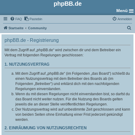
phpBB.de
Menü
FAQ
Pastebin
Anmelden
S
Startseite
Community
u
phpBB.de - Registrierung
c
h
Mit dem Zugriff auf „phpBB.de“ wird zwischen dir und dem Betreiber ein
Vertrag mit folgenden Regelungen geschlossen:
e
1. NUTZUNGSVERTRAG
Mit dem Zugriff auf „phpBB.de“ (im Folgenden „das Board“) schließt du
einen Nutzungsvertrag mit dem Betreiber des Boards ab (im
Folgenden „Betreiber“) und erklärst dich mit den nachfolgenden
Regelungen einverstanden.
Wenn du mit diesen Regelungen nicht einverstanden bist, so darfst du
das Board nicht weiter nutzen. Für die Nutzung des Boards gelten
jeweils die an dieser Stelle veröffentlichten Regelungen.
Der Nutzungsvertrag wird auf unbestimmte Zeit geschlossen und kann
von beiden Seiten ohne Einhaltung einer Frist jederzeit gekündigt
werden.
2. EINRÄUMUNG VON NUTZUNGSRECHTEN