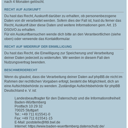
nach 4 Monaten gelöscht.
RECHT AUF AUSKUNFT
Du hast das Recht, Auskunft darüber zu erhalten, ob personenbezogene
Daten von dir verarbeitet werden. Sofern dies der Fall ist, hast du ferner das
Recht, Auskunft über diese Daten und weitere Informationen gem. Art. 15
DSGVO zu erhalten.
Für ein Auskunftsersuchen wende dich bitte an den Verantwortlichen (siehe
oben) oder verwende das Kontaktformular.
RECHT AUF WIDERRUF DER EINWILLIGUNG
Du hast das Recht, die Einwilligung zur Speicherung und Verarbeitung
deiner Daten jederzeit zu widerrufen. Wir werden in diesem Fall den
Nutzungsvertrag beenden.
BESCHWERDERECHT
Wenn du glaubst, dass die Verarbeitung deiner Daten auf phpBB.de nicht im
Rahmen der rechtlichen Vorgaben erfolgt, besteht die Möglichkeit, dich an
eine Aufsichtsbehörde zu wenden. Zuständige Aufsichtsbehörde für phpBB
Deutschland e. V. ist:
Landesbeauftragter für den Datenschutz und die Informationsfreiheit
Baden-Württemberg
Postfach 10 29 32
70025 Stuttgart
Tel.: +49 711 615541-0
Fax: +49 711 615541-15
E-Mail: poststelle@lfdi.bwl.de
Internet: https://www.baden-wuerttemberg.datenschutz.de/