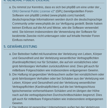
4. GENERAL PUBLIC LICENSE
Du nimmst zur Kenntnis, dass es sich bei phpBB um eine unter der „
GNU General Public License v2
“ (GPL) bereitgestellten Foren-
Software von phpBB Limited (www.phpbb.com) handelt;
deutschsprachige Informationen werden durch die deutschsprachige
Community unter www.phpbb.de zur Verfügung gestellt. Beide haben
keinen Einfluss auf die Art und Weise, wie die Software verwendet
wird. Sie können insbesondere die Verwendung der Software für
bestimmte Zwecke nicht untersagen oder auf Inhalte fremder Foren
Einfluss nehmen.
5. GEWÄHRLEISTUNG
Der Betreiber haftet mit Ausnahme der Verletzung von Leben, Körper
und Gesundheit und der Verletzung wesentlicher Vertragspflichten
(Kardinalpflichten) nur für Schäden, die auf ein vorsätzliches oder
grob fahrlässiges Verhalten zurückzuführen sind. Dies gilt auch für
mittelbare Folgeschäden wie insbesondere entgangenen Gewinn.
Die Haftung ist gegenüber Verbrauchern außer bei vorsätzlichem oder
grob fahrlässigem Verhalten oder bei Schäden aus der Verletzung von
Leben, Körper und Gesundheit und der Verletzung wesentlicher
Vertragspflichten (Kardinalpflichten) auf die bei Vertragsschluss
typischerweise vorhersehbaren Schäden und im übrigen der Höhe
nach auf die vertragstypischen Durchschnittsschäden begrenzt. Dies
gilt auch für mittelbare Folgeschäden wie insbesondere entgangenen
Gewinn.
Die Haftung ist gegenüber Unternehmern außer bei der Verletzung