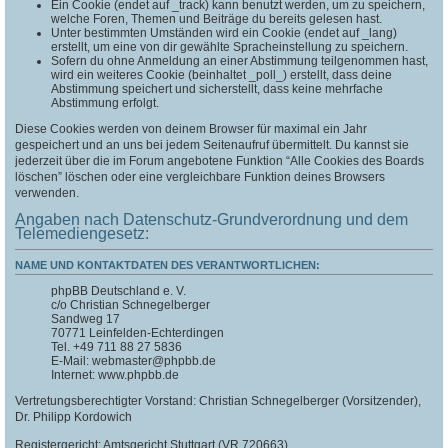
Ein Cookie (endet auf _track) kann benutzt werden, um zu speichern,
welche Foren, Themen und Beiträge du bereits gelesen hast.
Unter bestimmten Umständen wird ein Cookie (endet auf _lang)
erstellt, um eine von dir gewählte Spracheinstellung zu speichern.
Sofern du ohne Anmeldung an einer Abstimmung teilgenommen hast,
wird ein weiteres Cookie (beinhaltet _poll_) erstellt, dass deine
Abstimmung speichert und sicherstellt, dass keine mehrfache
Abstimmung erfolgt.
Diese Cookies werden von deinem Browser für maximal ein Jahr
gespeichert und an uns bei jedem Seitenaufruf übermittelt. Du kannst sie
jederzeit über die im Forum angebotene Funktion “Alle Cookies des Boards
löschen” löschen oder eine vergleichbare Funktion deines Browsers
verwenden.
Angaben nach Datenschutz-Grundverordnung und dem
Telemediengesetz:
NAME UND KONTAKTDATEN DES VERANTWORTLICHEN:
phpBB Deutschland e. V.
c/o Christian Schnegelberger
Sandweg 17
70771 Leinfelden-Echterdingen
Tel. +49 711 88 27 5836
E-Mail: webmaster@phpbb.de
Internet: www.phpbb.de
Vertretungsberechtigter Vorstand: Christian Schnegelberger (Vorsitzender),
Dr. Philipp Kordowich
Registergericht: Amtsgericht Stuttgart (VR 720663)