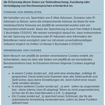
die Erfassung dieser Daten zur Geltendmachung, Ausübung oder
Verteidigung von Rechtsansprüchen erforderlich ist.
FÜHRUNG VON SPERRLISTEN
Wir behalten uns vor, Sperrlisten von E-Mail-Adressen, Domains oder IP-
Adressen zu führen, wenn die entsprechende Adresse als Basis für eine
missbräuchliche Nutzung von phpBB.de verwendet wurden oder ein
Hausverbot erteilt wurde. Basis der Speicherung ist auch hier Artikel 6 Absatz
1 Buchstabe f DSGVO. Wir weisen vorsorglich darauf hin, dass insbesondere
bei der Sperrung von Domains oder IP-Adressen eine Information der
Betroffenen meist unmöglich oder nur mit einem unverhältnismäßigen
Aufwand möglich ist (Artikel 14 Absatz 5 Buchstabe b DSGVO).
VERWENDUNG VON COOKIES
Beim Besuch von phpBB.de werden verschiedene Cookies erstellt, die
sicherstellen, dass du über alle Seiten von phpBB.de ein konsistentes
Benutzererlebnis hast. Im Einzelnen können folgende Cookies angelegt
werden:
In einem Cookie (endet auf _sid) wird eine eindeutige, zufällige ID
gespeichert. Diese bildet eine Klammer über alle Seitenaufrufe und
stellt sicher, dass deine Einstellungen etc. beim Aufruf einer neuen
Seite erhalten bleiben.
In einem weiteren Cookie (endet auf _u) wird - sofern du angemeldet
bist - deine interne User-ID abgelegt. Wenn du nicht angemeldet bist,
ist hier die ID des Gast-Benuters (i.d.R. 1) abgelegt.
Ein Cookie (endet auf _k) speichert einen Schlüssel, der für die
automatische Anmeldung verwendet wird, sofern du diese Funktion
aktiviert hast.