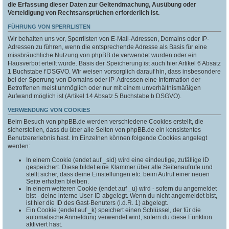
die Erfassung dieser Daten zur Geltendmachung, Ausübung oder
Verteidigung von Rechtsansprüchen erforderlich ist.
FÜHRUNG VON SPERRLISTEN
Wir behalten uns vor, Sperrlisten von E-Mail-Adressen, Domains oder IP-
Adressen zu führen, wenn die entsprechende Adresse als Basis für eine
missbräuchliche Nutzung von phpBB.de verwendet wurden oder ein
Hausverbot erteilt wurde. Basis der Speicherung ist auch hier Artikel 6 Absatz
1 Buchstabe f DSGVO. Wir weisen vorsorglich darauf hin, dass insbesondere
bei der Sperrung von Domains oder IP-Adressen eine Information der
Betroffenen meist unmöglich oder nur mit einem unverhältnismäßigen
Aufwand möglich ist (Artikel 14 Absatz 5 Buchstabe b DSGVO).
VERWENDUNG VON COOKIES
Beim Besuch von phpBB.de werden verschiedene Cookies erstellt, die
sicherstellen, dass du über alle Seiten von phpBB.de ein konsistentes
Benutzererlebnis hast. Im Einzelnen können folgende Cookies angelegt
werden:
In einem Cookie (endet auf _sid) wird eine eindeutige, zufällige ID
gespeichert. Diese bildet eine Klammer über alle Seitenaufrufe und
stellt sicher, dass deine Einstellungen etc. beim Aufruf einer neuen
Seite erhalten bleiben.
In einem weiteren Cookie (endet auf _u) wird - sofern du angemeldet
bist - deine interne User-ID abgelegt. Wenn du nicht angemeldet bist,
ist hier die ID des Gast-Benuters (i.d.R. 1) abgelegt.
Ein Cookie (endet auf _k) speichert einen Schlüssel, der für die
automatische Anmeldung verwendet wird, sofern du diese Funktion
aktiviert hast.