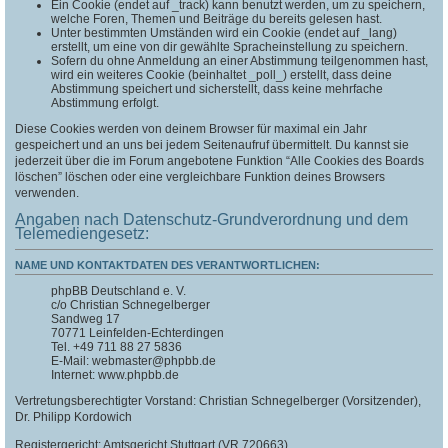
Ein Cookie (endet auf _track) kann benutzt werden, um zu speichern,
welche Foren, Themen und Beiträge du bereits gelesen hast.
Unter bestimmten Umständen wird ein Cookie (endet auf _lang)
erstellt, um eine von dir gewählte Spracheinstellung zu speichern.
Sofern du ohne Anmeldung an einer Abstimmung teilgenommen hast,
wird ein weiteres Cookie (beinhaltet _poll_) erstellt, dass deine
Abstimmung speichert und sicherstellt, dass keine mehrfache
Abstimmung erfolgt.
Diese Cookies werden von deinem Browser für maximal ein Jahr
gespeichert und an uns bei jedem Seitenaufruf übermittelt. Du kannst sie
jederzeit über die im Forum angebotene Funktion “Alle Cookies des Boards
löschen” löschen oder eine vergleichbare Funktion deines Browsers
verwenden.
Angaben nach Datenschutz-Grundverordnung und dem
Telemediengesetz:
NAME UND KONTAKTDATEN DES VERANTWORTLICHEN:
phpBB Deutschland e. V.
c/o Christian Schnegelberger
Sandweg 17
70771 Leinfelden-Echterdingen
Tel. +49 711 88 27 5836
E-Mail: webmaster@phpbb.de
Internet: www.phpbb.de
Vertretungsberechtigter Vorstand: Christian Schnegelberger (Vorsitzender),
Dr. Philipp Kordowich
Registergericht: Amtsgericht Stuttgart (VR 720663)