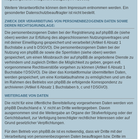
Weitere Verantwortliche können dem Impressum entnommen werden. Ein
gesonderter Datenschutzbeauftragter ist nicht bestellt.
ZWECK DER VERARBEITUNG VON PERSONENBEZOGENEN DATEN SOWIE
DEREN RECHTSGRUNDLAGE:
Die personenbezogenen Daten bei der Registrierung auf phpBB.de (siehe
oben) werden zur Erfüllung des abgeschlossenen Nutzungsvertrages und
mit deiner Einwilligung gespeichert und verarbeitet (Artikel 6 Absatz 1
Buchstabe a und b DSGVO). Die personenbezogenen Daten bei der
Nutzung von phpBB.de sowie die Sperrlisten (siehe oben) werden
gespeichert, um einen Missbrauch der auf phpBB.de angebotene Dienste zu
verhindern und zugleich Dritten die Möglichkeit zu geben, gegen evtl.
vorgenommene Rechtsverstöße vorgehen zu können (Artikel 6 Absatz 1
Buchstabe f DSGVO). Die über das Kontaktformular übermittelten Daten,
werden gespeichert, um eine Kontaktaufnahme zu ermöglichen und um die
im Rahmen des Betriebs von phpBB.de erfolgende Korrespondenz zu
archivieren (Artikel 6 Absatz 1 Buchstaben b, c und f DSGVO).
WEITERGABE VON DATEN
Die nicht für eine öffentliche Bereitstellung vorgesehenen Daten werden von
phpBB Deutschland e. V. nicht an Dritte weitergegeben. Davon
ausgenommen sind die Weitergabe an Organe der Strafverfolgung oder der
Gerichtsbarkeit, zur Verfolgung berechtigter rechtlicher Interessen oder auf
Grund gesetzlicher Verpflichtungen.
Für den Betrieb von phpBB.de ist es notwendig, dass wir Dritte mit der
Verarbeitung von personenbezogenen Daten beauftragen bzw. Dritte im