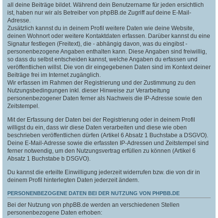
all deine Beiträge bildet. Während dein Benutzername für jeden ersichtlich
ist, haben nur wir als Betreiber von phpBB.de Zugriff auf deine E-Mail-
Adresse.
Zusätzlich kannst du in deinem Profil weitere Daten wie deine Website,
deinen Wohnort oder weitere Kontaktdaten erfassen. Darüber kannst du eine
Signatur festlegen (Freitext), die - abhängig davon, was du eingibst -
personenbezogene Angaben enthalten kann. Diese Angaben sind freiwillig,
so dass du selbst entscheiden kannst, welche Angaben du erfassen und
veröffentlichen willst. Die von dir eingegebenen Daten sind im Kontext deiner
Beiträge frei im Internet zugänglich.
Wir erfassen im Rahmen der Registrierung und der Zustimmung zu den
Nutzungsbedingungen inkl. dieser Hinweise zur Verarbeitung
personenbezogener Daten ferner als Nachweis die IP-Adresse sowie den
Zeitstempel.
Mit der Erfassung der Daten bei der Registrierung oder in deinem Profil
willigst du ein, dass wir diese Daten verarbeiten und diese wie oben
beschrieben veröffentlichen dürfen (Artikel 6 Absatz 1 Buchstabe a DSGVO).
Deine E-Mail-Adresse sowie die erfassten IP-Adressen und Zeitstempel sind
ferner notwendig, um den Nutzungsvertrag erfüllen zu können (Artikel 6
Absatz 1 Buchstabe b DSGVO).
Du kannst die erteilte Einwilligung jederzeit widerrufen bzw. die von dir in
deinem Profil hinterlegten Daten jederzeit ändern.
PERSONENBEZOGENE DATEN BEI DER NUTZUNG VON PHPBB.DE
Bei der Nutzung von phpBB.de werden an verschiedenen Stellen
personenbezogene Daten erhoben: