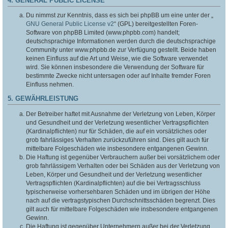
4. GENERAL PUBLIC LICENSE
Du nimmst zur Kenntnis, dass es sich bei phpBB um eine unter der „
GNU General Public License v2
“ (GPL) bereitgestellten Foren-
Software von phpBB Limited (www.phpbb.com) handelt;
deutschsprachige Informationen werden durch die deutschsprachige
Community unter www.phpbb.de zur Verfügung gestellt. Beide haben
keinen Einfluss auf die Art und Weise, wie die Software verwendet
wird. Sie können insbesondere die Verwendung der Software für
bestimmte Zwecke nicht untersagen oder auf Inhalte fremder Foren
Einfluss nehmen.
5. GEWÄHRLEISTUNG
Der Betreiber haftet mit Ausnahme der Verletzung von Leben, Körper
und Gesundheit und der Verletzung wesentlicher Vertragspflichten
(Kardinalpflichten) nur für Schäden, die auf ein vorsätzliches oder
grob fahrlässiges Verhalten zurückzuführen sind. Dies gilt auch für
mittelbare Folgeschäden wie insbesondere entgangenen Gewinn.
Die Haftung ist gegenüber Verbrauchern außer bei vorsätzlichem oder
grob fahrlässigem Verhalten oder bei Schäden aus der Verletzung von
Leben, Körper und Gesundheit und der Verletzung wesentlicher
Vertragspflichten (Kardinalpflichten) auf die bei Vertragsschluss
typischerweise vorhersehbaren Schäden und im übrigen der Höhe
nach auf die vertragstypischen Durchschnittsschäden begrenzt. Dies
gilt auch für mittelbare Folgeschäden wie insbesondere entgangenen
Gewinn.
Die Haftung ist gegenüber Unternehmern außer bei der Verletzung