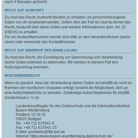
nach 4 Monaten gelöscht.
RECHT AUF AUSKUNFT
Du hast das Recht, Auskunft darüber zu erhalten, ob personenbezogene
Daten von dir verarbeitet werden. Sofern dies der Fall ist, hast du ferner das
Recht, Auskunft über diese Daten und weitere Informationen gem. Art. 15
DSGVO zu erhalten.
Für ein Auskunftsersuchen wende dich bitte an den Verantwortlichen (siehe
oben) oder verwende das Kontaktformular.
RECHT AUF WIDERRUF DER EINWILLIGUNG
Du hast das Recht, die Einwilligung zur Speicherung und Verarbeitung
deiner Daten jederzeit zu widerrufen. Wir werden in diesem Fall den
Nutzungsvertrag beenden.
BESCHWERDERECHT
Wenn du glaubst, dass die Verarbeitung deiner Daten auf phpBB.de nicht im
Rahmen der rechtlichen Vorgaben erfolgt, besteht die Möglichkeit, dich an
eine Aufsichtsbehörde zu wenden. Zuständige Aufsichtsbehörde für phpBB
Deutschland e. V. ist:
Landesbeauftragter für den Datenschutz und die Informationsfreiheit
Baden-Württemberg
Postfach 10 29 32
70025 Stuttgart
Tel.: +49 711 615541-0
Fax: +49 711 615541-15
E-Mail: poststelle@lfdi.bwl.de
Internet: https://www.baden-wuerttemberg.datenschutz.de/