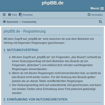
phpBB.de
Menü
FAQ
Pastebin
Anmelden
S
Startseite
Community
u
phpBB.de - Registrierung
c
h
Mit dem Zugriff auf „phpBB.de“ wird zwischen dir und dem Betreiber ein
Vertrag mit folgenden Regelungen geschlossen:
e
1. NUTZUNGSVERTRAG
Mit dem Zugriff auf „phpBB.de“ (im Folgenden „das Board“) schließt du
einen Nutzungsvertrag mit dem Betreiber des Boards ab (im
Folgenden „Betreiber“) und erklärst dich mit den nachfolgenden
Regelungen einverstanden.
Wenn du mit diesen Regelungen nicht einverstanden bist, so darfst du
das Board nicht weiter nutzen. Für die Nutzung des Boards gelten
jeweils die an dieser Stelle veröffentlichten Regelungen.
Der Nutzungsvertrag wird auf unbestimmte Zeit geschlossen und kann
von beiden Seiten ohne Einhaltung einer Frist jederzeit gekündigt
werden.
2. EINRÄUMUNG VON NUTZUNGSRECHTEN