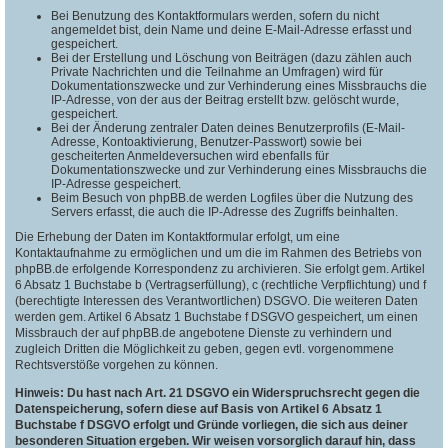
Bei Benutzung des Kontaktformulars werden, sofern du nicht
angemeldet bist, dein Name und deine E-Mail-Adresse erfasst und
gespeichert.
Bei der Erstellung und Löschung von Beiträgen (dazu zählen auch
Private Nachrichten und die Teilnahme an Umfragen) wird für
Dokumentationszwecke und zur Verhinderung eines Missbrauchs die
IP-Adresse, von der aus der Beitrag erstellt bzw. gelöscht wurde,
gespeichert.
Bei der Änderung zentraler Daten deines Benutzerprofils (E-Mail-
Adresse, Kontoaktivierung, Benutzer-Passwort) sowie bei
gescheiterten Anmeldeversuchen wird ebenfalls für
Dokumentationszwecke und zur Verhinderung eines Missbrauchs die
IP-Adresse gespeichert.
Beim Besuch von phpBB.de werden Logfiles über die Nutzung des
Servers erfasst, die auch die IP-Adresse des Zugriffs beinhalten.
Die Erhebung der Daten im Kontaktformular erfolgt, um eine
Kontaktaufnahme zu ermöglichen und um die im Rahmen des Betriebs von
phpBB.de erfolgende Korrespondenz zu archivieren. Sie erfolgt gem. Artikel
6 Absatz 1 Buchstabe b (Vertragserfüllung), c (rechtliche Verpflichtung) und f
(berechtigte Interessen des Verantwortlichen) DSGVO. Die weiteren Daten
werden gem. Artikel 6 Absatz 1 Buchstabe f DSGVO gespeichert, um einen
Missbrauch der auf phpBB.de angebotene Dienste zu verhindern und
zugleich Dritten die Möglichkeit zu geben, gegen evtl. vorgenommene
Rechtsverstöße vorgehen zu können.
Hinweis: Du hast nach Art. 21 DSGVO ein Widerspruchsrecht gegen die
Datenspeicherung, sofern diese auf Basis von Artikel 6 Absatz 1
Buchstabe f DSGVO erfolgt und Gründe vorliegen, die sich aus deiner
besonderen Situation ergeben. Wir weisen vorsorglich darauf hin, dass