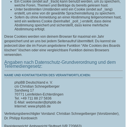
Ein Cookie (endet auf _track) kann benutzt werden, um zu speichern,
welche Foren, Themen und Beiträge du bereits gelesen hast.
Unter bestimmten Umständen wird ein Cookie (endet auf _lang)
erstellt, um eine von dir gewählte Spracheinstellung zu speichern.
Sofern du ohne Anmeldung an einer Abstimmung teilgenommen hast,
wird ein weiteres Cookie (beinhaltet _poll_) erstellt, dass deine
Abstimmung speichert und sicherstellt, dass keine mehrfache
Abstimmung erfolgt.
Diese Cookies werden von deinem Browser für maximal ein Jahr
gespeichert und an uns bei jedem Seitenaufruf übermittelt. Du kannst sie
jederzeit über die im Forum angebotene Funktion “Alle Cookies des Boards
löschen” löschen oder eine vergleichbare Funktion deines Browsers
verwenden.
Angaben nach Datenschutz-Grundverordnung und dem
Telemediengesetz:
NAME UND KONTAKTDATEN DES VERANTWORTLICHEN:
phpBB Deutschland e. V.
c/o Christian Schnegelberger
Sandweg 17
70771 Leinfelden-Echterdingen
Tel. +49 711 88 27 5836
E-Mail: webmaster@phpbb.de
Internet: www.phpbb.de
Vertretungsberechtigter Vorstand: Christian Schnegelberger (Vorsitzender),
Dr. Philipp Kordowich
Registergericht: Amtsgericht Stuttgart (VR 720663)