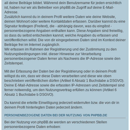
all deine Beiträge bildet. Während dein Benutzername für jeden ersichtlich
ist, haben nur wir als Betreiber von phpBB.de Zugriff auf deine E-Mail-
Adresse.
Zusätzlich kannst du in deinem Profil weitere Daten wie deine Website,
deinen Wohnort oder weitere Kontaktdaten erfassen. Darüber kannst du eine
Signatur festlegen (Freitext), die - abhängig davon, was du eingibst -
personenbezogene Angaben enthalten kann. Diese Angaben sind freiwillig,
so dass du selbst entscheiden kannst, welche Angaben du erfassen und
veröffentlichen willst. Die von dir eingegebenen Daten sind im Kontext deiner
Beiträge frei im Internet zugänglich.
Wir erfassen im Rahmen der Registrierung und der Zustimmung zu den
Nutzungsbedingungen inkl. dieser Hinweise zur Verarbeitung
personenbezogener Daten ferner als Nachweis die IP-Adresse sowie den
Zeitstempel.
Mit der Erfassung der Daten bei der Registrierung oder in deinem Profil
willigst du ein, dass wir diese Daten verarbeiten und diese wie oben
beschrieben veröffentlichen dürfen (Artikel 6 Absatz 1 Buchstabe a DSGVO).
Deine E-Mail-Adresse sowie die erfassten IP-Adressen und Zeitstempel sind
ferner notwendig, um den Nutzungsvertrag erfüllen zu können (Artikel 6
Absatz 1 Buchstabe b DSGVO).
Du kannst die erteilte Einwilligung jederzeit widerrufen bzw. die von dir in
deinem Profil hinterlegten Daten jederzeit ändern.
PERSONENBEZOGENE DATEN BEI DER NUTZUNG VON PHPBB.DE
Bei der Nutzung von phpBB.de werden an verschiedenen Stellen
personenbezogene Daten erhoben: