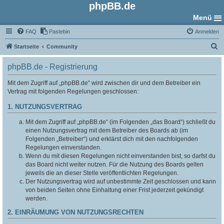
phpBB.de
Menü
FAQ
Pastebin
Anmelden
S
Startseite
Community
u
phpBB.de - Registrierung
c
h
Mit dem Zugriff auf „phpBB.de“ wird zwischen dir und dem Betreiber ein
Vertrag mit folgenden Regelungen geschlossen:
e
1. NUTZUNGSVERTRAG
Mit dem Zugriff auf „phpBB.de“ (im Folgenden „das Board“) schließt du
einen Nutzungsvertrag mit dem Betreiber des Boards ab (im
Folgenden „Betreiber“) und erklärst dich mit den nachfolgenden
Regelungen einverstanden.
Wenn du mit diesen Regelungen nicht einverstanden bist, so darfst du
das Board nicht weiter nutzen. Für die Nutzung des Boards gelten
jeweils die an dieser Stelle veröffentlichten Regelungen.
Der Nutzungsvertrag wird auf unbestimmte Zeit geschlossen und kann
von beiden Seiten ohne Einhaltung einer Frist jederzeit gekündigt
werden.
2. EINRÄUMUNG VON NUTZUNGSRECHTEN