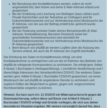
Bei Benutzung des Kontaktformulars werden, sofern du nicht
angemeldet bist, dein Name und deine E-Mail-Adresse erfasst und
gespeichert.
Bei der Erstellung und Löschung von Beiträgen (dazu zählen auch
Private Nachrichten und die Teilnahme an Umfragen) wird für
Dokumentationszwecke und zur Verhinderung eines Missbrauchs die
IP-Adresse, von der aus der Beitrag erstellt bzw. gelöscht wurde,
gespeichert.
Bei der Änderung zentraler Daten deines Benutzerprofils (E-Mail-
Adresse, Kontoaktivierung, Benutzer-Passwort) sowie bei
gescheiterten Anmeldeversuchen wird ebenfalls für
Dokumentationszwecke und zur Verhinderung eines Missbrauchs die
IP-Adresse gespeichert.
Beim Besuch von phpBB.de werden Logfiles über die Nutzung des
Servers erfasst, die auch die IP-Adresse des Zugriffs beinhalten.
Die Erhebung der Daten im Kontaktformular erfolgt, um eine
Kontaktaufnahme zu ermöglichen und um die im Rahmen des Betriebs von
phpBB.de erfolgende Korrespondenz zu archivieren. Sie erfolgt gem. Artikel
6 Absatz 1 Buchstabe b (Vertragserfüllung), c (rechtliche Verpflichtung) und f
(berechtigte Interessen des Verantwortlichen) DSGVO. Die weiteren Daten
werden gem. Artikel 6 Absatz 1 Buchstabe f DSGVO gespeichert, um einen
Missbrauch der auf phpBB.de angebotene Dienste zu verhindern und
zugleich Dritten die Möglichkeit zu geben, gegen evtl. vorgenommene
Rechtsverstöße vorgehen zu können.
Hinweis: Du hast nach Art. 21 DSGVO ein Widerspruchsrecht gegen die
Datenspeicherung, sofern diese auf Basis von Artikel 6 Absatz 1
Buchstabe f DSGVO erfolgt und Gründe vorliegen, die sich aus deiner
besonderen Situation ergeben. Wir weisen vorsorglich darauf hin, dass