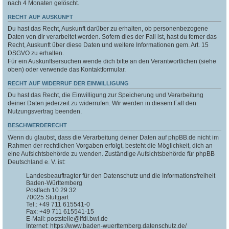
nach 4 Monaten gelöscht.
RECHT AUF AUSKUNFT
Du hast das Recht, Auskunft darüber zu erhalten, ob personenbezogene
Daten von dir verarbeitet werden. Sofern dies der Fall ist, hast du ferner das
Recht, Auskunft über diese Daten und weitere Informationen gem. Art. 15
DSGVO zu erhalten.
Für ein Auskunftsersuchen wende dich bitte an den Verantwortlichen (siehe
oben) oder verwende das Kontaktformular.
RECHT AUF WIDERRUF DER EINWILLIGUNG
Du hast das Recht, die Einwilligung zur Speicherung und Verarbeitung
deiner Daten jederzeit zu widerrufen. Wir werden in diesem Fall den
Nutzungsvertrag beenden.
BESCHWERDERECHT
Wenn du glaubst, dass die Verarbeitung deiner Daten auf phpBB.de nicht im
Rahmen der rechtlichen Vorgaben erfolgt, besteht die Möglichkeit, dich an
eine Aufsichtsbehörde zu wenden. Zuständige Aufsichtsbehörde für phpBB
Deutschland e. V. ist:
Landesbeauftragter für den Datenschutz und die Informationsfreiheit
Baden-Württemberg
Postfach 10 29 32
70025 Stuttgart
Tel.: +49 711 615541-0
Fax: +49 711 615541-15
E-Mail: poststelle@lfdi.bwl.de
Internet: https://www.baden-wuerttemberg.datenschutz.de/