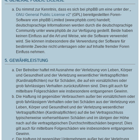
4. GENERAL PUBLIC LICENSE
Du nimmst zur Kenntnis, dass es sich bei phpBB um eine unter der „
GNU General Public License v2
“ (GPL) bereitgestellten Foren-
Software von phpBB Limited (www.phpbb.com) handelt;
deutschsprachige Informationen werden durch die deutschsprachige
Community unter www.phpbb.de zur Verfügung gestellt. Beide haben
keinen Einfluss auf die Art und Weise, wie die Software verwendet
wird. Sie können insbesondere die Verwendung der Software für
bestimmte Zwecke nicht untersagen oder auf Inhalte fremder Foren
Einfluss nehmen.
5. GEWÄHRLEISTUNG
Der Betreiber haftet mit Ausnahme der Verletzung von Leben, Körper
und Gesundheit und der Verletzung wesentlicher Vertragspflichten
(Kardinalpflichten) nur für Schäden, die auf ein vorsätzliches oder
grob fahrlässiges Verhalten zurückzuführen sind. Dies gilt auch für
mittelbare Folgeschäden wie insbesondere entgangenen Gewinn.
Die Haftung ist gegenüber Verbrauchern außer bei vorsätzlichem oder
grob fahrlässigem Verhalten oder bei Schäden aus der Verletzung von
Leben, Körper und Gesundheit und der Verletzung wesentlicher
Vertragspflichten (Kardinalpflichten) auf die bei Vertragsschluss
typischerweise vorhersehbaren Schäden und im übrigen der Höhe
nach auf die vertragstypischen Durchschnittsschäden begrenzt. Dies
gilt auch für mittelbare Folgeschäden wie insbesondere entgangenen
Gewinn.
Die Haftung ist gegenüber Unternehmern außer bei der Verletzung