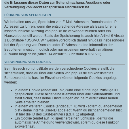
die Erfassung dieser Daten zur Geltendmachung, Ausübung oder
Verteidigung von Rechtsansprüchen erforderlich ist.
FÜHRUNG VON SPERRLISTEN
Wir behalten uns vor, Sperrlisten von E-Mail-Adressen, Domains oder IP-
Adressen zu führen, wenn die entsprechende Adresse als Basis für eine
missbräuchliche Nutzung von phpBB.de verwendet wurden oder ein
Hausverbot erteilt wurde. Basis der Speicherung ist auch hier Artikel 6 Absatz
1 Buchstabe f DSGVO. Wir weisen vorsorglich darauf hin, dass insbesondere
bei der Sperrung von Domains oder IP-Adressen eine Information der
Betroffenen meist unmöglich oder nur mit einem unverhältnismäßigen
Aufwand möglich ist (Artikel 14 Absatz 5 Buchstabe b DSGVO).
VERWENDUNG VON COOKIES
Beim Besuch von phpBB.de werden verschiedene Cookies erstellt, die
sicherstellen, dass du über alle Seiten von phpBB.de ein konsistentes
Benutzererlebnis hast. Im Einzelnen können folgende Cookies angelegt
werden:
In einem Cookie (endet auf _sid) wird eine eindeutige, zufällige ID
gespeichert. Diese bildet eine Klammer über alle Seitenaufrufe und
stellt sicher, dass deine Einstellungen etc. beim Aufruf einer neuen
Seite erhalten bleiben.
In einem weiteren Cookie (endet auf _u) wird - sofern du angemeldet
bist - deine interne User-ID abgelegt. Wenn du nicht angemeldet bist,
ist hier die ID des Gast-Benuters (i.d.R. 1) abgelegt.
Ein Cookie (endet auf _k) speichert einen Schlüssel, der für die
automatische Anmeldung verwendet wird, sofern du diese Funktion
aktiviert hast.