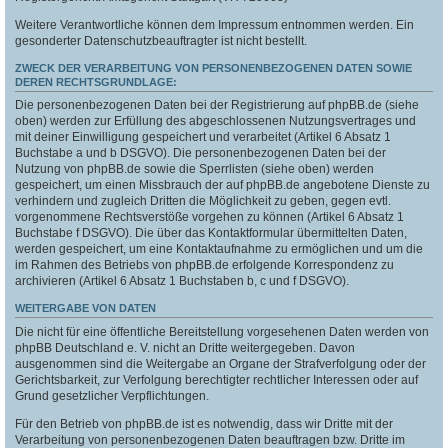
Weitere Verantwortliche können dem Impressum entnommen werden. Ein
gesonderter Datenschutzbeauftragter ist nicht bestellt.
ZWECK DER VERARBEITUNG VON PERSONENBEZOGENEN DATEN SOWIE
DEREN RECHTSGRUNDLAGE:
Die personenbezogenen Daten bei der Registrierung auf phpBB.de (siehe
oben) werden zur Erfüllung des abgeschlossenen Nutzungsvertrages und
mit deiner Einwilligung gespeichert und verarbeitet (Artikel 6 Absatz 1
Buchstabe a und b DSGVO). Die personenbezogenen Daten bei der
Nutzung von phpBB.de sowie die Sperrlisten (siehe oben) werden
gespeichert, um einen Missbrauch der auf phpBB.de angebotene Dienste zu
verhindern und zugleich Dritten die Möglichkeit zu geben, gegen evtl.
vorgenommene Rechtsverstöße vorgehen zu können (Artikel 6 Absatz 1
Buchstabe f DSGVO). Die über das Kontaktformular übermittelten Daten,
werden gespeichert, um eine Kontaktaufnahme zu ermöglichen und um die
im Rahmen des Betriebs von phpBB.de erfolgende Korrespondenz zu
archivieren (Artikel 6 Absatz 1 Buchstaben b, c und f DSGVO).
WEITERGABE VON DATEN
Die nicht für eine öffentliche Bereitstellung vorgesehenen Daten werden von
phpBB Deutschland e. V. nicht an Dritte weitergegeben. Davon
ausgenommen sind die Weitergabe an Organe der Strafverfolgung oder der
Gerichtsbarkeit, zur Verfolgung berechtigter rechtlicher Interessen oder auf
Grund gesetzlicher Verpflichtungen.
Für den Betrieb von phpBB.de ist es notwendig, dass wir Dritte mit der
Verarbeitung von personenbezogenen Daten beauftragen bzw. Dritte im