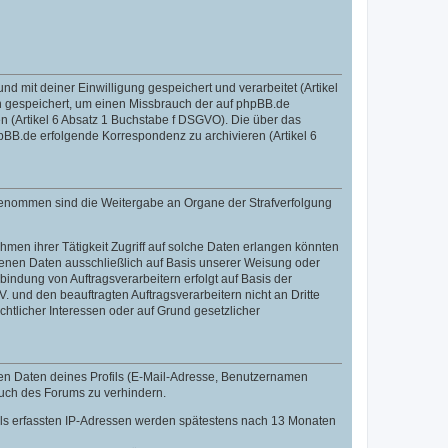
mit deiner Einwilligung gespeichert und verarbeitet (Artikel
 gespeichert, um einen Missbrauch der auf phpBB.de
 (Artikel 6 Absatz 1 Buchstabe f DSGVO). Die über das
BB.de erfolgende Korrespondenz zu archivieren (Artikel 6
sgenommen sind die Weitergabe an Organe der Strafverfolgung
men ihrer Tätigkeit Zugriff auf solche Daten erlangen könnten
zogenen Daten ausschließlich auf Basis unserer Weisung oder
indung von Auftragsverarbeitern erfolgt auf Basis der
 und den beauftragten Auftragsverarbeitern nicht an Dritte
htlicher Interessen oder auf Grund gesetzlicher
len Daten deines Profils (E-Mail-Adresse, Benutzernamen
auch des Forums zu verhindern.
fils erfassten IP-Adressen werden spätestens nach 13 Monaten