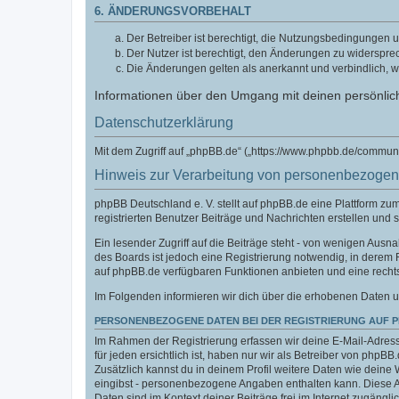
6. ÄNDERUNGSVORBEHALT
Der Betreiber ist berechtigt, die Nutzungsbedingungen u
Der Nutzer ist berechtigt, den Änderungen zu widerspre
Die Änderungen gelten als anerkannt und verbindlich, 
Informationen über den Umgang mit deinen persönlich
Datenschutzerklärung
Mit dem Zugriff auf „phpBB.de“ („https://www.phpbb.de/commun
Hinweis zur Verarbeitung von personenbezoge
phpBB Deutschland e. V. stellt auf phpBB.de eine Plattform z
registrierten Benutzer Beiträge und Nachrichten erstellen und 
Ein lesender Zugriff auf die Beiträge steht - von wenigen Aus
des Boards ist jedoch eine Registrierung notwendig, in derem
auf phpBB.de verfügbaren Funktionen anbieten und eine recht
Im Folgenden informieren wir dich über die erhobenen Daten u
PERSONENBEZOGENE DATEN BEI DER REGISTRIERUNG AUF 
Im Rahmen der Registrierung erfassen wir deine E-Mail-Adress
für jeden ersichtlich ist, haben nur wir als Betreiber von phpBB
Zusätzlich kannst du in deinem Profil weitere Daten wie deine 
eingibst - personenbezogene Angaben enthalten kann. Diese Ang
Daten sind im Kontext deiner Beiträge frei im Internet zugänglic