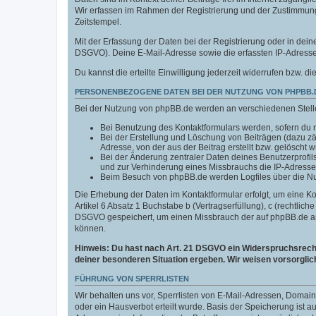
Wir erfassen im Rahmen der Registrierung und der Zustimmun
Zeitstempel.
Mit der Erfassung der Daten bei der Registrierung oder in deine
DSGVO). Deine E-Mail-Adresse sowie die erfassten IP-Adressen
Du kannst die erteilte Einwilligung jederzeit widerrufen bzw. di
PERSONENBEZOGENE DATEN BEI DER NUTZUNG VON PHPBB.
Bei der Nutzung von phpBB.de werden an verschiedenen Stel
Bei Benutzung des Kontaktformulars werden, sofern du n
Bei der Erstellung und Löschung von Beiträgen (dazu z
Adresse, von der aus der Beitrag erstellt bzw. gelöscht 
Bei der Änderung zentraler Daten deines Benutzerprofi
und zur Verhinderung eines Missbrauchs die IP-Adresse
Beim Besuch von phpBB.de werden Logfiles über die Nutz
Die Erhebung der Daten im Kontaktformular erfolgt, um eine 
Artikel 6 Absatz 1 Buchstabe b (Vertragserfüllung), c (rechtlic
DSGVO gespeichert, um einen Missbrauch der auf phpBB.de an
können.
Hinweis: Du hast nach Art. 21 DSGVO ein Widerspruchsrecht 
deiner besonderen Situation ergeben. Wir weisen vorsorglic
FÜHRUNG VON SPERRLISTEN
Wir behalten uns vor, Sperrlisten von E-Mail-Adressen, Doma
oder ein Hausverbot erteilt wurde. Basis der Speicherung ist 