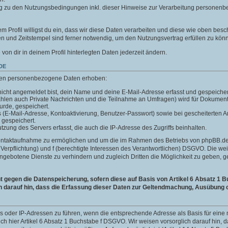
g zu den Nutzungsbedingungen inkl. dieser Hinweise zur Verarbeitung personenb
m Profil willigst du ein, dass wir diese Daten verarbeiten und diese wie oben besc
 und Zeitstempel sind ferner notwendig, um den Nutzungsvertrag erfüllen zu kön
e von dir in deinem Profil hinterlegten Daten jederzeit ändern.
DE
len personenbezogene Daten erhoben:
icht angemeldet bist, dein Name und deine E-Mail-Adresse erfasst und gespeicher
ählen auch Private Nachrichten und die Teilnahme an Umfragen) wird für Dokumen
wurde, gespeichert.
ls (E-Mail-Adresse, Kontoaktivierung, Benutzer-Passwort) sowie bei gescheiterte
 gespeichert.
ung des Servers erfasst, die auch die IP-Adresse des Zugriffs beinhalten.
Kontaktaufnahme zu ermöglichen und um die im Rahmen des Betriebs von phpBB.de 
he Verpflichtung) und f (berechtigte Interessen des Verantwortlichen) DSGVO. Die w
gebotene Dienste zu verhindern und zugleich Dritten die Möglichkeit zu geben,
gegen die Datenspeicherung, sofern diese auf Basis von Artikel 6 Absatz 1 B
h darauf hin, dass die Erfassung dieser Daten zur Geltendmachung, Ausübung o
ins oder IP-Adressen zu führen, wenn die entsprechende Adresse als Basis für ei
auch hier Artikel 6 Absatz 1 Buchstabe f DSGVO. Wir weisen vorsorglich darauf hin