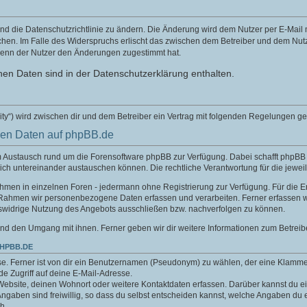
nd die Datenschutzrichtlinie zu ändern. Die Änderung wird dem Nutzer per E-Mail mi
chen. Im Falle des Widerspruchs erlischt das zwischen dem Betreiber und dem Nutze
wenn der Nutzer den Änderungen zugestimmt hat.
en Daten sind in der Datenschutzerklärung enthalten.
ity“) wird zwischen dir und dem Betreiber ein Vertrag mit folgenden Regelungen g
nen Daten auf phpBB.de
um Austausch rund um die Forensoftware phpBB zur Verfügung. Dabei schafft phpB
sich untereinander austauschen können. Die rechtliche Verantwortung für die jeweil
nahmen in einzelnen Foren - jedermann ohne Registrierung zur Verfügung. Für die E
 Rahmen wir personenbezogene Daten erfassen und verarbeiten. Ferner erfassen w
swidrige Nutzung des Angebots ausschließen bzw. nachverfolgen zu können.
nd den Umgang mit ihnen. Ferner geben wir dir weitere Informationen zum Betreib
PHPBB.DE
e. Ferner ist von dir ein Benutzernamen (Pseudonym) zu wählen, der eine Klamme
.de Zugriff auf deine E-Mail-Adresse.
Website, deinen Wohnort oder weitere Kontaktdaten erfassen. Darüber kannst du ein
aben sind freiwillig, so dass du selbst entscheiden kannst, welche Angaben du er
h.