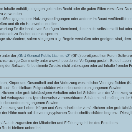
ine Inhalte enthält, die gegen geltendes Recht oder die guten Sitten verstoßen. Du 
 zu verwenden.
erstößen gegen diese Nutzungsbedingungen oder anderer im Board veröffentlichte
ßen und dir ein Hausverbot erteilen.
ortung für die Inhalte von Beiträgen übernimmt, die er nicht selbst erstellt hat od
jederzeit zu löschen oder zu sperren.
räge abzuändern, sofern sie gegen o. g. Regeln verstoßen oder geeignet sind, dem
 unter der „
GNU General Public License v2
“ (GPL) bereitgestellten Foren-Softwa
chsprachige Community unter www.phpbb.de zur Verfügung gestellt. Beide haben ke
g der Software für bestimmte Zwecke nicht untersagen oder auf Inhalte fremder F
ben, Körper und Gesundheit und der Verletzung wesentlicher Vertragspflichten (Kard
gilt auch für mittelbare Folgeschäden wie insbesondere entgangenen Gewinn.
ätzlichem oder grob fahrlässigem Verhalten oder bei Schäden aus der Verletzung 
 die bei Vertragsschluss typischerweise vorhersehbaren Schäden und im übrigen de
wie insbesondere entgangenen Gewinn.
erletzung von Leben, Körper und Gesundheit oder vorsätzlichem oder grob fahrläs
der Höhe nach auf die vertragstypischen Durchschnittsschäden begrenzt. Dies gi
mäß auch zugunsten der Mitarbeiter und Erfüllungsgehilfen des Betreibers.
 Recht bleiben unberührt.