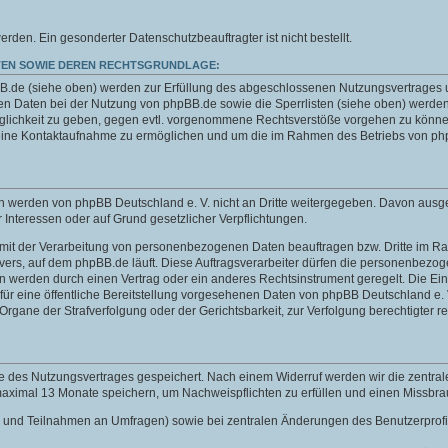
n. Ein gesonderter Datenschutzbeauftragter ist nicht bestellt.
EN SOWIE DEREN RECHTSGRUNDLAGE:
de (siehe oben) werden zur Erfüllung des abgeschlossenen Nutzungsvertrages und 
 Daten bei der Nutzung von phpBB.de sowie die Sperrlisten (siehe oben) werden
öglichkeit zu geben, gegen evtl. vorgenommene Rechtsverstöße vorgehen zu können
 eine Kontaktaufnahme zu ermöglichen und um die im Rahmen des Betriebs von php
aten werden von phpBB Deutschland e. V. nicht an Dritte weitergegeben. Davon au
er Interessen oder auf Grund gesetzlicher Verpflichtungen.
e mit der Verarbeitung von personenbezogenen Daten beauftragen bzw. Dritte im Rah
s Servers, auf dem phpBB.de läuft. Diese Auftragsverarbeiter dürfen die personenbe
en werden durch einen Vertrag oder ein anderes Rechtsinstrument geregelt. Die Einb
ür eine öffentliche Bereitstellung vorgesehenen Daten von phpBB Deutschland e. V.
ne der Strafverfolgung oder der Gerichtsbarkeit, zur Verfolgung berechtigter rec
e des Nutzungsvertrages gespeichert. Nach einem Widerruf werden wir die zentra
 maximal 13 Monate speichern, um Nachweispflichten zu erfüllen und einen Missbr
chten und Teilnahmen an Umfragen) sowie bei zentralen Änderungen des Benutzerpro