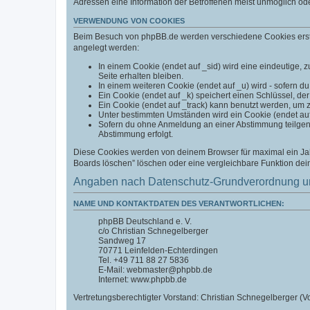
Adressen eine Information der Betroffenen meist unmöglich od
VERWENDUNG VON COOKIES
Beim Besuch von phpBB.de werden verschiedene Cookies erstell
angelegt werden:
In einem Cookie (endet auf _sid) wird eine eindeutige, zu
Seite erhalten bleiben.
In einem weiteren Cookie (endet auf _u) wird - sofern du
Ein Cookie (endet auf _k) speichert einen Schlüssel, der
Ein Cookie (endet auf _track) kann benutzt werden, um 
Unter bestimmten Umständen wird ein Cookie (endet auf _
Sofern du ohne Anmeldung an einer Abstimmung teilgenom
Abstimmung erfolgt.
Diese Cookies werden von deinem Browser für maximal ein Jahr
Boards löschen” löschen oder eine vergleichbare Funktion de
Angaben nach Datenschutz-Grundverordnung u
NAME UND KONTAKTDATEN DES VERANTWORTLICHEN:
phpBB Deutschland e. V.
c/o Christian Schnegelberger
Sandweg 17
70771 Leinfelden-Echterdingen
Tel. +49 711 88 27 5836
E-Mail: webmaster@phpbb.de
Internet: www.phpbb.de
Vertretungsberechtigter Vorstand: Christian Schnegelberger (Vo