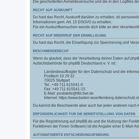
Die gescheiterten Anmeldeversuche und die in den Logfiles 
RECHT AUF AUSKUNFT
Du hast das Recht, Auskunft darüber zu erhalten, ob personenbe
Informationen gem. Art. 15 DSGVO zu erhalten.
Für ein Auskunftsersuchen wende dich bitte an den Verantwort
RECHT AUF WIDERRUF DER EINWILLIGUNG
Du hast das Recht, die Einwilligung zur Speicherung und Vera
BESCHWERDERECHT
Wenn du glaubst, dass die Verarbeitung deiner Daten auf phpB
Aufsichtsbehörde für phpBB Deutschland e. V. ist:
Landesbeauftragter für den Datenschutz und die Inform
Postfach 10 29 32
70025 Stuttgart
Tel.: +49 711 615541-0
Fax: +49 711 615541-15
E-Mail: poststelle@lfdi.bwl.de
Internet: https://www.baden-wuerttemberg.datenschutz.d
Du kannst die Beschwerde aber auch bei jeder anderen nach 
ERFORDERLICHKEIT FÜR DIE BEREITSTELLUNG VON DATEN
Für die Registrierung auf phpBB.de und die Nutzung der Funktio
Funktionen der Foren-Software) ist die Angabe einer E-Mail-Ad
AUTOMATISIERTE ENTSCHEIDUNGSFINDUNG