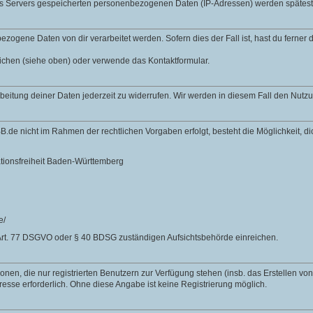
des Servers gespeicherten personenbezogenen Daten (IP-Adressen) werden spätes
zogene Daten von dir verarbeitet werden. Sofern dies der Fall ist, hast du ferner
lichen (siehe oben) oder verwende das Kontaktformular.
rbeitung deiner Daten jederzeit zu widerrufen. Wir werden in diesem Fall den Nut
B.de nicht im Rahmen der rechtlichen Vorgaben erfolgt, besteht die Möglichkeit, 
ationsfreiheit Baden-Württemberg
e/
Art. 77 DSGVO oder § 40 BDSG zuständigen Aufsichtsbehörde einreichen.
nen, die nur registrierten Benutzern zur Verfügung stehen (insb. das Erstellen vo
resse erforderlich. Ohne diese Angabe ist keine Registrierung möglich.