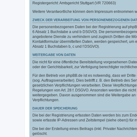
Registergericht: Amtsgericht Stuttgart (VR 720663)
Weitere Verantwortliche können dem Impressum entnommen werde
ZWECK DER VERARBEITUNG VON PERSONENBEZOGENEN DAT
Die personenbezogenen Daten bei der Registrierung auf phpBB.
6 Absatz 1 Buchstabe a und b DSGVO). Die personenbezogenen
angebotene Dienste zu verhindern und zugleich Dritten die M
Kontaktformular übermittelten Daten, werden gespeichert, um
Absatz 1 Buchstaben b, c und f DSGVO).
WEITERGABE VON DATEN
Die nicht für eine öffentliche Bereitstellung vorgesehenen D
oder der Gerichtsbarkeit, zur Verfolgung berechtigter rechtlich
Für den Betrieb von phpBB.de ist es notwendig, dass wir Dritt
(sog. Auftragsverarbeiter). Dies betrifft z. B. den Betrieb de
gesetzlichen Verpflichtungen verarbeiten. Diese Verpflichtung
Regelungen von Art. 28 f. DSGVO. Ansonsten werden die nicht f
weitergegeben. Davon ausgenommen sind die Weitergabe an Orga
Verpflichtungen.
DAUER DER SPEICHERUNG
Die bei der Registrierung erfassten Daten werden bis zum End
sowie erfasste IP-Adressen und Zeitstempel (siehe oben)) für
Die bei der Erstellung eines Beitrags (inkl. Privater Nachri
gelöscht.