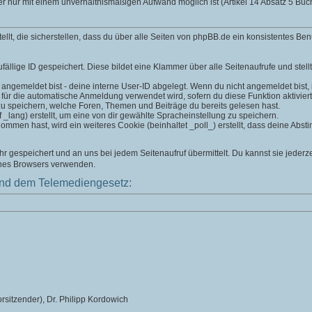
er nur mit einem unverhältnismäßigen Aufwand möglich ist (Artikel 14 Absatz 5 B
t, die sicherstellen, dass du über alle Seiten von phpBB.de ein konsistentes Ben
fällige ID gespeichert. Diese bildet eine Klammer über alle Seitenaufrufe und stell
 angemeldet bist - deine interne User-ID abgelegt. Wenn du nicht angemeldet bist, is
 für die automatische Anmeldung verwendet wird, sofern du diese Funktion aktiviert
zu speichern, welche Foren, Themen und Beiträge du bereits gelesen hast.
lang) erstellt, um eine von dir gewählte Spracheinstellung zu speichern.
men hast, wird ein weiteres Cookie (beinhaltet _poll_) erstellt, dass deine Absti
 gespeichert und an uns bei jedem Seitenaufruf übermittelt. Du kannst sie jederz
ines Browsers verwenden.
nd dem Telemediengesetz:
rsitzender), Dr. Philipp Kordowich