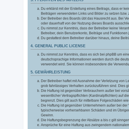
3. PFLICHTEN DES NUTZERS
Du erklärst mit der Erstellung eines Beitrags, dass er ke
Beiträgen verwendeten Links und Bilder zu setzen bzw.
Der Betreiber des Boards übt das Hausrecht aus. Bei V
oder dauerhaft von der Nutzung dieses Boards ausschlie
Du nimmst zur Kenntnis, dass der Betreiber keine Verantw
Betreiber, dein Benutzerkonto, Beiträge und Funktionen 
Du gestattest dem Betreiber darüber hinaus, deine Beit
4. GENERAL PUBLIC LICENSE
Du nimmst zur Kenntnis, dass es sich bei phpBB um eine
deutschsprachige Informationen werden durch die deuts
verwendet wird. Sie können insbesondere die Verwendun
5. GEWÄHRLEISTUNG
Der Betreiber haftet mit Ausnahme der Verletzung von Le
grob fahrlässiges Verhalten zurückzuführen sind. Dies 
Die Haftung ist gegenüber Verbrauchern außer bei vors
wesentlicher Vertragspflichten (Kardinalpflichten) auf
begrenzt. Dies gilt auch für mittelbare Folgeschäden 
Die Haftung ist gegenüber Unternehmern außer bei der V
typischerweise vorhersehbaren Schäden und im Übrigen 
Gewinn.
Die Haftungsbegrenzung der Absätze a bis c gilt sinnge
Ansprüche für eine Haftung aus zwingendem nationalem