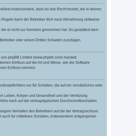
erklärst insbesondere, dass du das Recht besitzt, die in deinen
n Regeln kann der Betreiber dich nach Abmahnung zeitweise
er die er nicht zur Kenntnis genommen hat. Du gestattest dem
 Betreiber oder einem Dritten Schaden zuzufügen.
re von phpBB Limited (www.phpbb.com) handelt;
inen Einfluss auf die Art und Weise, wie die Software
oren Einfluss nehmen.
inalpflichten) nur für Schäden, die auf ein vorsätzliches oder
von Leben, Körper und Gesundheit und der Verletzung
r Höhe nach auf die vertragstypischen Durchschnittsschäden
sigem Verhalten des Betreibers auf die bei Vertragsschluss
lt auch für mittelbare Schäden, insbesondere entgangenen