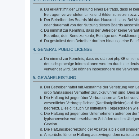
3. PFLICHTEN DES NUTZERS
Du erklärst mit der Erstellung eines Beitrags, dass er ke
Beiträgen verwendeten Links und Bilder zu setzen bzw.
Der Betreiber des Boards übt das Hausrecht aus. Bei V
oder dauerhaft von der Nutzung dieses Boards ausschlie
Du nimmst zur Kenntnis, dass der Betreiber keine Verantw
Betreiber, dein Benutzerkonto, Beiträge und Funktionen 
Du gestattest dem Betreiber darüber hinaus, deine Beit
4. GENERAL PUBLIC LICENSE
Du nimmst zur Kenntnis, dass es sich bei phpBB um eine
deutschsprachige Informationen werden durch die deuts
verwendet wird. Sie können insbesondere die Verwendun
5. GEWÄHRLEISTUNG
Der Betreiber haftet mit Ausnahme der Verletzung von Le
grob fahrlässiges Verhalten zurückzuführen sind. Dies 
Die Haftung ist gegenüber Verbrauchern außer bei vors
wesentlicher Vertragspflichten (Kardinalpflichten) auf
begrenzt. Dies gilt auch für mittelbare Folgeschäden 
Die Haftung ist gegenüber Unternehmern außer bei der V
typischerweise vorhersehbaren Schäden und im Übrigen 
Gewinn.
Die Haftungsbegrenzung der Absätze a bis c gilt sinnge
Ansprüche für eine Haftung aus zwingendem nationalem