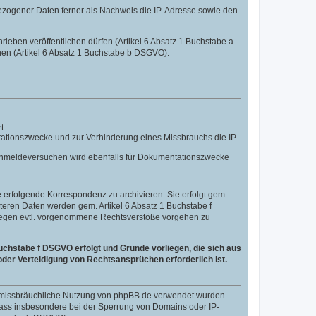
ezogener Daten ferner als Nachweis die IP-Adresse sowie den
hrieben veröffentlichen dürfen (Artikel 6 Absatz 1 Buchstabe a
nen (Artikel 6 Absatz 1 Buchstabe b DSGVO).
t.
tationszwecke und zur Verhinderung eines Missbrauchs die IP-
n Anmeldeversuchen wird ebenfalls für Dokumentationszwecke
erfolgende Korrespondenz zu archivieren. Sie erfolgt gem.
eiteren Daten werden gem. Artikel 6 Absatz 1 Buchstabe f
 gegen evtl. vorgenommene Rechtsverstöße vorgehen zu
uchstabe f DSGVO erfolgt und Gründe vorliegen, die sich aus
der Verteidigung von Rechtsansprüchen erforderlich ist.
ne missbräuchliche Nutzung von phpBB.de verwendet wurden
, dass insbesondere bei der Sperrung von Domains oder IP-