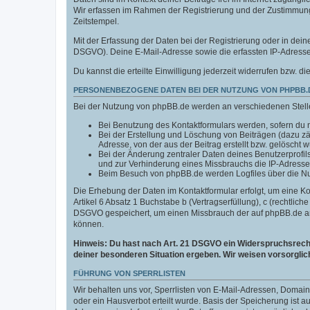
Wir erfassen im Rahmen der Registrierung und der Zustimmun
Zeitstempel.
Mit der Erfassung der Daten bei der Registrierung oder in deine
DSGVO). Deine E-Mail-Adresse sowie die erfassten IP-Adressen
Du kannst die erteilte Einwilligung jederzeit widerrufen bzw. di
PERSONENBEZOGENE DATEN BEI DER NUTZUNG VON PHPBB.
Bei der Nutzung von phpBB.de werden an verschiedenen Stel
Bei Benutzung des Kontaktformulars werden, sofern du n
Bei der Erstellung und Löschung von Beiträgen (dazu z
Adresse, von der aus der Beitrag erstellt bzw. gelöscht 
Bei der Änderung zentraler Daten deines Benutzerprofi
und zur Verhinderung eines Missbrauchs die IP-Adresse
Beim Besuch von phpBB.de werden Logfiles über die Nutz
Die Erhebung der Daten im Kontaktformular erfolgt, um eine 
Artikel 6 Absatz 1 Buchstabe b (Vertragserfüllung), c (rechtlic
DSGVO gespeichert, um einen Missbrauch der auf phpBB.de an
können.
Hinweis: Du hast nach Art. 21 DSGVO ein Widerspruchsrecht 
deiner besonderen Situation ergeben. Wir weisen vorsorglic
FÜHRUNG VON SPERRLISTEN
Wir behalten uns vor, Sperrlisten von E-Mail-Adressen, Doma
oder ein Hausverbot erteilt wurde. Basis der Speicherung ist 