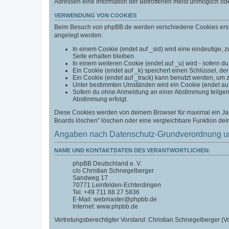
Adressen eine Information der Betroffenen meist unmöglich od
VERWENDUNG VON COOKIES
Beim Besuch von phpBB.de werden verschiedene Cookies erstell
angelegt werden:
In einem Cookie (endet auf _sid) wird eine eindeutige, zu
Seite erhalten bleiben.
In einem weiteren Cookie (endet auf _u) wird - sofern du
Ein Cookie (endet auf _k) speichert einen Schlüssel, der
Ein Cookie (endet auf _track) kann benutzt werden, um 
Unter bestimmten Umständen wird ein Cookie (endet auf _
Sofern du ohne Anmeldung an einer Abstimmung teilgenom
Abstimmung erfolgt.
Diese Cookies werden von deinem Browser für maximal ein Jahr
Boards löschen” löschen oder eine vergleichbare Funktion de
Angaben nach Datenschutz-Grundverordnung u
NAME UND KONTAKTDATEN DES VERANTWORTLICHEN:
phpBB Deutschland e. V.
c/o Christian Schnegelberger
Sandweg 17
70771 Leinfelden-Echterdingen
Tel. +49 711 88 27 5836
E-Mail: webmaster@phpbb.de
Internet: www.phpbb.de
Vertretungsberechtigter Vorstand: Christian Schnegelberger (Vo