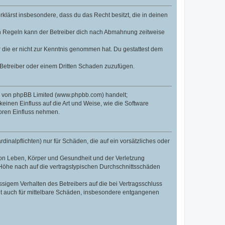
erklärst insbesondere, dass du das Recht besitzt, die in deinen
n Regeln kann der Betreiber dich nach Abmahnung zeitweise
er die er nicht zur Kenntnis genommen hat. Du gestattest dem
 Betreiber oder einem Dritten Schaden zuzufügen.
re von phpBB Limited (www.phpbb.com) handelt;
inen Einfluss auf die Art und Weise, wie die Software
oren Einfluss nehmen.
inalpflichten) nur für Schäden, die auf ein vorsätzliches oder
von Leben, Körper und Gesundheit und der Verletzung
r Höhe nach auf die vertragstypischen Durchschnittsschäden
sigem Verhalten des Betreibers auf die bei Vertragsschluss
lt auch für mittelbare Schäden, insbesondere entgangenen