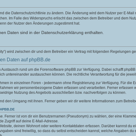
nd die Datenschutzrichtlinie zu ändern. Die Änderung wird dem Nutzer per E-Mail mi
chen. Im Falle des Widerspruchs erlischt das zwischen dem Betreiber und dem Nutze
wenn der Nutzer den Änderungen zugestimmt hat.
en Daten sind in der Datenschutzerklärung enthalten.
ity“) wird zwischen dir und dem Betreiber ein Vertrag mit folgenden Regelungen g
nen Daten auf phpBB.de
um Austausch rund um die Forensoftware phpBB zur Verfügung. Dabei schafft phpB
sich untereinander austauschen können. Die rechtliche Verantwortung für die jeweil
nahmen in einzelnen Foren - jedermann ohne Registrierung zur Verfügung. Für die E
 Rahmen wir personenbezogene Daten erfassen und verarbeiten. Ferner erfassen w
swidrige Nutzung des Angebots ausschließen bzw. nachverfolgen zu können.
nd den Umgang mit ihnen. Ferner geben wir dir weitere Informationen zum Betreib
PHPBB.DE
e. Ferner ist von dir ein Benutzernamen (Pseudonym) zu wählen, der eine Klamme
.de Zugriff auf deine E-Mail-Adresse.
Website, deinen Wohnort oder weitere Kontaktdaten erfassen. Darüber kannst du ein
aben sind freiwillig, so dass du selbst entscheiden kannst, welche Angaben du er
h.