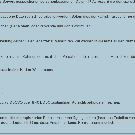
des Servers gespeicherten personenbezogenen Daten (IP-Adressen) werden spätes
zogene Daten von dir verarbeitet werden. Sofern dies der Fall ist, hast du ferner
lichen (siehe oben) oder verwende das Kontaktformular.
rbeitung deiner Daten jederzeit zu widerrufen. Wir werden in diesem Fall den Nut
B.de nicht im Rahmen der rechtlichen Vorgaben erfolgt, besteht die Möglichkeit, 
ationsfreiheit Baden-Württemberg
e/
Art. 77 DSGVO oder § 40 BDSG zuständigen Aufsichtsbehörde einreichen.
nen, die nur registrierten Benutzern zur Verfügung stehen (insb. das Erstellen vo
resse erforderlich. Ohne diese Angabe ist keine Registrierung möglich.