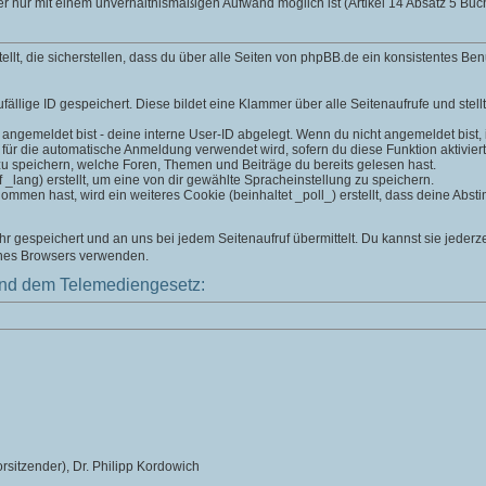
er nur mit einem unverhältnismäßigen Aufwand möglich ist (Artikel 14 Absatz 5 B
t, die sicherstellen, dass du über alle Seiten von phpBB.de ein konsistentes Ben
fällige ID gespeichert. Diese bildet eine Klammer über alle Seitenaufrufe und stell
 angemeldet bist - deine interne User-ID abgelegt. Wenn du nicht angemeldet bist, is
 für die automatische Anmeldung verwendet wird, sofern du diese Funktion aktiviert
zu speichern, welche Foren, Themen und Beiträge du bereits gelesen hast.
lang) erstellt, um eine von dir gewählte Spracheinstellung zu speichern.
men hast, wird ein weiteres Cookie (beinhaltet _poll_) erstellt, dass deine Absti
 gespeichert und an uns bei jedem Seitenaufruf übermittelt. Du kannst sie jederz
ines Browsers verwenden.
nd dem Telemediengesetz:
rsitzender), Dr. Philipp Kordowich