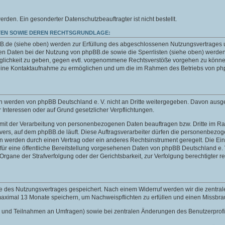
n. Ein gesonderter Datenschutzbeauftragter ist nicht bestellt.
EN SOWIE DEREN RECHTSGRUNDLAGE:
de (siehe oben) werden zur Erfüllung des abgeschlossenen Nutzungsvertrages und 
 Daten bei der Nutzung von phpBB.de sowie die Sperrlisten (siehe oben) werden
öglichkeit zu geben, gegen evtl. vorgenommene Rechtsverstöße vorgehen zu können
 eine Kontaktaufnahme zu ermöglichen und um die im Rahmen des Betriebs von php
aten werden von phpBB Deutschland e. V. nicht an Dritte weitergegeben. Davon au
er Interessen oder auf Grund gesetzlicher Verpflichtungen.
e mit der Verarbeitung von personenbezogenen Daten beauftragen bzw. Dritte im Rah
s Servers, auf dem phpBB.de läuft. Diese Auftragsverarbeiter dürfen die personenbe
en werden durch einen Vertrag oder ein anderes Rechtsinstrument geregelt. Die Einb
ür eine öffentliche Bereitstellung vorgesehenen Daten von phpBB Deutschland e. V.
ne der Strafverfolgung oder der Gerichtsbarkeit, zur Verfolgung berechtigter rec
e des Nutzungsvertrages gespeichert. Nach einem Widerruf werden wir die zentra
 maximal 13 Monate speichern, um Nachweispflichten zu erfüllen und einen Missbr
chten und Teilnahmen an Umfragen) sowie bei zentralen Änderungen des Benutzerpro