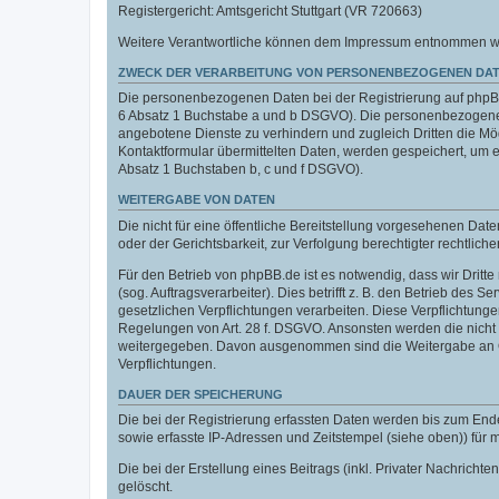
Registergericht: Amtsgericht Stuttgart (VR 720663)
Weitere Verantwortliche können dem Impressum entnommen werde
ZWECK DER VERARBEITUNG VON PERSONENBEZOGENEN DAT
Die personenbezogenen Daten bei der Registrierung auf phpBB.
6 Absatz 1 Buchstabe a und b DSGVO). Die personenbezogenen
angebotene Dienste zu verhindern und zugleich Dritten die M
Kontaktformular übermittelten Daten, werden gespeichert, um
Absatz 1 Buchstaben b, c und f DSGVO).
WEITERGABE VON DATEN
Die nicht für eine öffentliche Bereitstellung vorgesehenen D
oder der Gerichtsbarkeit, zur Verfolgung berechtigter rechtlich
Für den Betrieb von phpBB.de ist es notwendig, dass wir Dritt
(sog. Auftragsverarbeiter). Dies betrifft z. B. den Betrieb de
gesetzlichen Verpflichtungen verarbeiten. Diese Verpflichtung
Regelungen von Art. 28 f. DSGVO. Ansonsten werden die nicht f
weitergegeben. Davon ausgenommen sind die Weitergabe an Orga
Verpflichtungen.
DAUER DER SPEICHERUNG
Die bei der Registrierung erfassten Daten werden bis zum End
sowie erfasste IP-Adressen und Zeitstempel (siehe oben)) für
Die bei der Erstellung eines Beitrags (inkl. Privater Nachri
gelöscht.