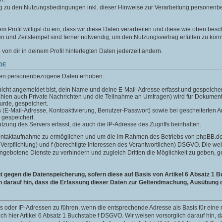
g zu den Nutzungsbedingungen inkl. dieser Hinweise zur Verarbeitung personenb
m Profil willigst du ein, dass wir diese Daten verarbeiten und diese wie oben besc
 und Zeitstempel sind ferner notwendig, um den Nutzungsvertrag erfüllen zu kön
e von dir in deinem Profil hinterlegten Daten jederzeit ändern.
DE
len personenbezogene Daten erhoben:
icht angemeldet bist, dein Name und deine E-Mail-Adresse erfasst und gespeicher
ählen auch Private Nachrichten und die Teilnahme an Umfragen) wird für Dokumen
wurde, gespeichert.
ls (E-Mail-Adresse, Kontoaktivierung, Benutzer-Passwort) sowie bei gescheiterte
 gespeichert.
ung des Servers erfasst, die auch die IP-Adresse des Zugriffs beinhalten.
Kontaktaufnahme zu ermöglichen und um die im Rahmen des Betriebs von phpBB.de 
he Verpflichtung) und f (berechtigte Interessen des Verantwortlichen) DSGVO. Die w
gebotene Dienste zu verhindern und zugleich Dritten die Möglichkeit zu geben,
gegen die Datenspeicherung, sofern diese auf Basis von Artikel 6 Absatz 1 B
h darauf hin, dass die Erfassung dieser Daten zur Geltendmachung, Ausübung o
ins oder IP-Adressen zu führen, wenn die entsprechende Adresse als Basis für ei
auch hier Artikel 6 Absatz 1 Buchstabe f DSGVO. Wir weisen vorsorglich darauf hin