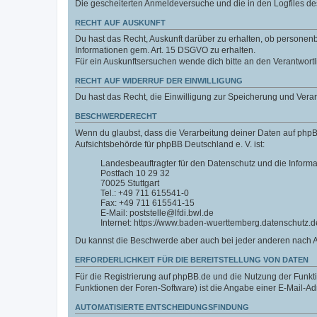
Die gescheiterten Anmeldeversuche und die in den Logfiles 
RECHT AUF AUSKUNFT
Du hast das Recht, Auskunft darüber zu erhalten, ob personenbe
Informationen gem. Art. 15 DSGVO zu erhalten.
Für ein Auskunftsersuchen wende dich bitte an den Verantwort
RECHT AUF WIDERRUF DER EINWILLIGUNG
Du hast das Recht, die Einwilligung zur Speicherung und Vera
BESCHWERDERECHT
Wenn du glaubst, dass die Verarbeitung deiner Daten auf phpB
Aufsichtsbehörde für phpBB Deutschland e. V. ist:
Landesbeauftragter für den Datenschutz und die Inform
Postfach 10 29 32
70025 Stuttgart
Tel.: +49 711 615541-0
Fax: +49 711 615541-15
E-Mail: poststelle@lfdi.bwl.de
Internet: https://www.baden-wuerttemberg.datenschutz.d
Du kannst die Beschwerde aber auch bei jeder anderen nach 
ERFORDERLICHKEIT FÜR DIE BEREITSTELLUNG VON DATEN
Für die Registrierung auf phpBB.de und die Nutzung der Funktio
Funktionen der Foren-Software) ist die Angabe einer E-Mail-Ad
AUTOMATISIERTE ENTSCHEIDUNGSFINDUNG