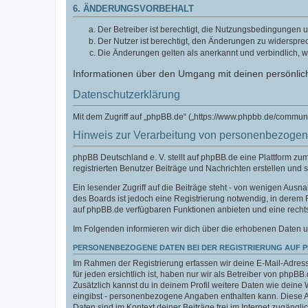
6. ÄNDERUNGSVORBEHALT
Der Betreiber ist berechtigt, die Nutzungsbedingungen u
Der Nutzer ist berechtigt, den Änderungen zu widerspre
Die Änderungen gelten als anerkannt und verbindlich, 
Informationen über den Umgang mit deinen persönlich
Datenschutzerklärung
Mit dem Zugriff auf „phpBB.de“ („https://www.phpbb.de/commun
Hinweis zur Verarbeitung von personenbezoge
phpBB Deutschland e. V. stellt auf phpBB.de eine Plattform z
registrierten Benutzer Beiträge und Nachrichten erstellen und 
Ein lesender Zugriff auf die Beiträge steht - von wenigen Aus
des Boards ist jedoch eine Registrierung notwendig, in derem
auf phpBB.de verfügbaren Funktionen anbieten und eine recht
Im Folgenden informieren wir dich über die erhobenen Daten u
PERSONENBEZOGENE DATEN BEI DER REGISTRIERUNG AUF 
Im Rahmen der Registrierung erfassen wir deine E-Mail-Adress
für jeden ersichtlich ist, haben nur wir als Betreiber von phpBB
Zusätzlich kannst du in deinem Profil weitere Daten wie deine 
eingibst - personenbezogene Angaben enthalten kann. Diese Ang
Daten sind im Kontext deiner Beiträge frei im Internet zugänglic