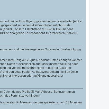
mit deiner Einwilligung gespeichert und verarbeitet (Artikel
 gespeichert, um einen Missbrauch der auf phpBB.de
 (Artikel 6 Absatz 1 Buchstabe f DSGVO). Die über das
BB.de erfolgende Korrespondenz zu archivieren (Artikel 6
sgenommen sind die Weitergabe an Organe der Strafverfolgung
men ihrer Tätigkeit Zugriff auf solche Daten erlangen könnten
zogenen Daten ausschließlich auf Basis unserer Weisung oder
indung von Auftragsverarbeitern erfolgt auf Basis der
 und den beauftragten Auftragsverarbeitern nicht an Dritte
htlicher Interessen oder auf Grund gesetzlicher
len Daten deines Profils (E-Mail-Adresse, Benutzernamen
auch des Forums zu verhindern.
fils erfassten IP-Adressen werden spätestens nach 13 Monaten