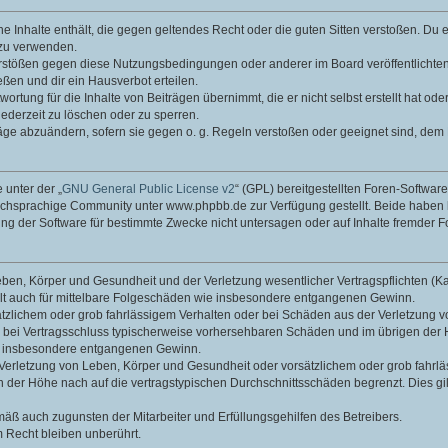
ine Inhalte enthält, die gegen geltendes Recht oder die guten Sitten verstoßen. Du 
 zu verwenden.
erstößen gegen diese Nutzungsbedingungen oder anderer im Board veröffentlichte
ßen und dir ein Hausverbot erteilen.
ortung für die Inhalte von Beiträgen übernimmt, die er nicht selbst erstellt hat od
jederzeit zu löschen oder zu sperren.
räge abzuändern, sofern sie gegen o. g. Regeln verstoßen oder geeignet sind, dem
 unter der „
GNU General Public License v2
“ (GPL) bereitgestellten Foren-Softwa
chsprachige Community unter www.phpbb.de zur Verfügung gestellt. Beide haben ke
g der Software für bestimmte Zwecke nicht untersagen oder auf Inhalte fremder F
ben, Körper und Gesundheit und der Verletzung wesentlicher Vertragspflichten (Kard
gilt auch für mittelbare Folgeschäden wie insbesondere entgangenen Gewinn.
ätzlichem oder grob fahrlässigem Verhalten oder bei Schäden aus der Verletzung 
 die bei Vertragsschluss typischerweise vorhersehbaren Schäden und im übrigen de
wie insbesondere entgangenen Gewinn.
erletzung von Leben, Körper und Gesundheit oder vorsätzlichem oder grob fahrläs
der Höhe nach auf die vertragstypischen Durchschnittsschäden begrenzt. Dies gi
mäß auch zugunsten der Mitarbeiter und Erfüllungsgehilfen des Betreibers.
 Recht bleiben unberührt.