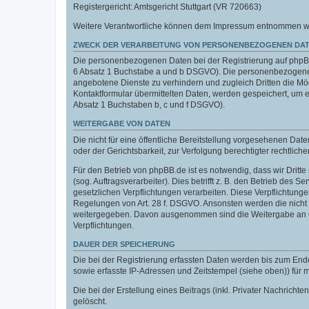
Registergericht: Amtsgericht Stuttgart (VR 720663)
Weitere Verantwortliche können dem Impressum entnommen werde
ZWECK DER VERARBEITUNG VON PERSONENBEZOGENEN DAT
Die personenbezogenen Daten bei der Registrierung auf phpBB.
6 Absatz 1 Buchstabe a und b DSGVO). Die personenbezogenen
angebotene Dienste zu verhindern und zugleich Dritten die M
Kontaktformular übermittelten Daten, werden gespeichert, um
Absatz 1 Buchstaben b, c und f DSGVO).
WEITERGABE VON DATEN
Die nicht für eine öffentliche Bereitstellung vorgesehenen D
oder der Gerichtsbarkeit, zur Verfolgung berechtigter rechtlich
Für den Betrieb von phpBB.de ist es notwendig, dass wir Dritt
(sog. Auftragsverarbeiter). Dies betrifft z. B. den Betrieb de
gesetzlichen Verpflichtungen verarbeiten. Diese Verpflichtung
Regelungen von Art. 28 f. DSGVO. Ansonsten werden die nicht f
weitergegeben. Davon ausgenommen sind die Weitergabe an Orga
Verpflichtungen.
DAUER DER SPEICHERUNG
Die bei der Registrierung erfassten Daten werden bis zum End
sowie erfasste IP-Adressen und Zeitstempel (siehe oben)) für
Die bei der Erstellung eines Beitrags (inkl. Privater Nachri
gelöscht.