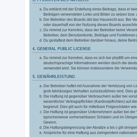
3. PFLICHTEN DES NUTZERS
Du erklärst mit der Erstellung eines Beitrags, dass er ke
Beiträgen verwendeten Links und Bilder zu setzen bzw.
Der Betreiber des Boards übt das Hausrecht aus. Bei V
oder dauerhaft von der Nutzung dieses Boards ausschlie
Du nimmst zur Kenntnis, dass der Betreiber keine Verantw
Betreiber, dein Benutzerkonto, Beiträge und Funktionen 
Du gestattest dem Betreiber darüber hinaus, deine Beit
4. GENERAL PUBLIC LICENSE
Du nimmst zur Kenntnis, dass es sich bei phpBB um eine
deutschsprachige Informationen werden durch die deuts
verwendet wird. Sie können insbesondere die Verwendun
5. GEWÄHRLEISTUNG
Der Betreiber haftet mit Ausnahme der Verletzung von Le
grob fahrlässiges Verhalten zurückzuführen sind. Dies 
Die Haftung ist gegenüber Verbrauchern außer bei vors
wesentlicher Vertragspflichten (Kardinalpflichten) auf
begrenzt. Dies gilt auch für mittelbare Folgeschäden 
Die Haftung ist gegenüber Unternehmern außer bei der V
typischerweise vorhersehbaren Schäden und im Übrigen 
Gewinn.
Die Haftungsbegrenzung der Absätze a bis c gilt sinnge
Ansprüche für eine Haftung aus zwingendem nationalem