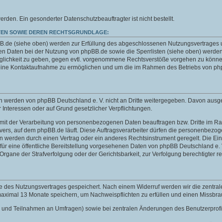
n. Ein gesonderter Datenschutzbeauftragter ist nicht bestellt.
EN SOWIE DEREN RECHTSGRUNDLAGE:
de (siehe oben) werden zur Erfüllung des abgeschlossenen Nutzungsvertrages und 
 Daten bei der Nutzung von phpBB.de sowie die Sperrlisten (siehe oben) werden
öglichkeit zu geben, gegen evtl. vorgenommene Rechtsverstöße vorgehen zu können
 eine Kontaktaufnahme zu ermöglichen und um die im Rahmen des Betriebs von php
aten werden von phpBB Deutschland e. V. nicht an Dritte weitergegeben. Davon au
er Interessen oder auf Grund gesetzlicher Verpflichtungen.
e mit der Verarbeitung von personenbezogenen Daten beauftragen bzw. Dritte im Rah
s Servers, auf dem phpBB.de läuft. Diese Auftragsverarbeiter dürfen die personenbe
en werden durch einen Vertrag oder ein anderes Rechtsinstrument geregelt. Die Einb
ür eine öffentliche Bereitstellung vorgesehenen Daten von phpBB Deutschland e. V.
ne der Strafverfolgung oder der Gerichtsbarkeit, zur Verfolgung berechtigter rec
e des Nutzungsvertrages gespeichert. Nach einem Widerruf werden wir die zentra
 maximal 13 Monate speichern, um Nachweispflichten zu erfüllen und einen Missbr
chten und Teilnahmen an Umfragen) sowie bei zentralen Änderungen des Benutzerpro