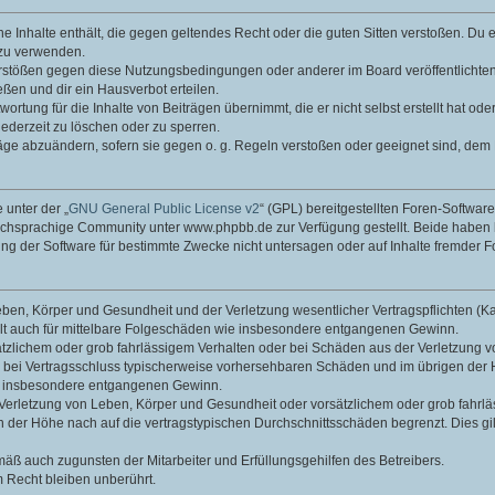
ine Inhalte enthält, die gegen geltendes Recht oder die guten Sitten verstoßen. Du 
 zu verwenden.
erstößen gegen diese Nutzungsbedingungen oder anderer im Board veröffentlichte
ßen und dir ein Hausverbot erteilen.
ortung für die Inhalte von Beiträgen übernimmt, die er nicht selbst erstellt hat od
jederzeit zu löschen oder zu sperren.
räge abzuändern, sofern sie gegen o. g. Regeln verstoßen oder geeignet sind, dem
 unter der „
GNU General Public License v2
“ (GPL) bereitgestellten Foren-Softwa
chsprachige Community unter www.phpbb.de zur Verfügung gestellt. Beide haben ke
g der Software für bestimmte Zwecke nicht untersagen oder auf Inhalte fremder F
ben, Körper und Gesundheit und der Verletzung wesentlicher Vertragspflichten (Kard
gilt auch für mittelbare Folgeschäden wie insbesondere entgangenen Gewinn.
ätzlichem oder grob fahrlässigem Verhalten oder bei Schäden aus der Verletzung 
 die bei Vertragsschluss typischerweise vorhersehbaren Schäden und im übrigen de
wie insbesondere entgangenen Gewinn.
erletzung von Leben, Körper und Gesundheit oder vorsätzlichem oder grob fahrläs
der Höhe nach auf die vertragstypischen Durchschnittsschäden begrenzt. Dies gi
mäß auch zugunsten der Mitarbeiter und Erfüllungsgehilfen des Betreibers.
 Recht bleiben unberührt.