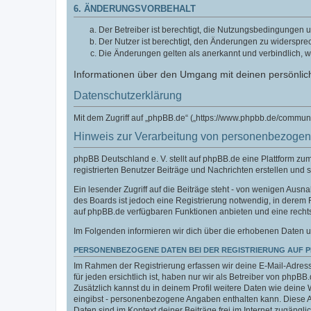
6. ÄNDERUNGSVORBEHALT
Der Betreiber ist berechtigt, die Nutzungsbedingungen u
Der Nutzer ist berechtigt, den Änderungen zu widerspre
Die Änderungen gelten als anerkannt und verbindlich, 
Informationen über den Umgang mit deinen persönlich
Datenschutzerklärung
Mit dem Zugriff auf „phpBB.de“ („https://www.phpbb.de/commun
Hinweis zur Verarbeitung von personenbezoge
phpBB Deutschland e. V. stellt auf phpBB.de eine Plattform z
registrierten Benutzer Beiträge und Nachrichten erstellen und 
Ein lesender Zugriff auf die Beiträge steht - von wenigen Aus
des Boards ist jedoch eine Registrierung notwendig, in derem
auf phpBB.de verfügbaren Funktionen anbieten und eine recht
Im Folgenden informieren wir dich über die erhobenen Daten u
PERSONENBEZOGENE DATEN BEI DER REGISTRIERUNG AUF 
Im Rahmen der Registrierung erfassen wir deine E-Mail-Adress
für jeden ersichtlich ist, haben nur wir als Betreiber von phpBB
Zusätzlich kannst du in deinem Profil weitere Daten wie deine 
eingibst - personenbezogene Angaben enthalten kann. Diese Ang
Daten sind im Kontext deiner Beiträge frei im Internet zugänglic