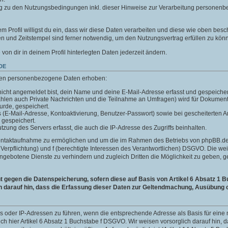
g zu den Nutzungsbedingungen inkl. dieser Hinweise zur Verarbeitung personenb
m Profil willigst du ein, dass wir diese Daten verarbeiten und diese wie oben besc
 und Zeitstempel sind ferner notwendig, um den Nutzungsvertrag erfüllen zu kön
e von dir in deinem Profil hinterlegten Daten jederzeit ändern.
DE
len personenbezogene Daten erhoben:
icht angemeldet bist, dein Name und deine E-Mail-Adresse erfasst und gespeicher
ählen auch Private Nachrichten und die Teilnahme an Umfragen) wird für Dokumen
wurde, gespeichert.
ls (E-Mail-Adresse, Kontoaktivierung, Benutzer-Passwort) sowie bei gescheiterte
 gespeichert.
ung des Servers erfasst, die auch die IP-Adresse des Zugriffs beinhalten.
Kontaktaufnahme zu ermöglichen und um die im Rahmen des Betriebs von phpBB.de 
he Verpflichtung) und f (berechtigte Interessen des Verantwortlichen) DSGVO. Die w
gebotene Dienste zu verhindern und zugleich Dritten die Möglichkeit zu geben,
gegen die Datenspeicherung, sofern diese auf Basis von Artikel 6 Absatz 1 B
h darauf hin, dass die Erfassung dieser Daten zur Geltendmachung, Ausübung o
ins oder IP-Adressen zu führen, wenn die entsprechende Adresse als Basis für ei
auch hier Artikel 6 Absatz 1 Buchstabe f DSGVO. Wir weisen vorsorglich darauf hin