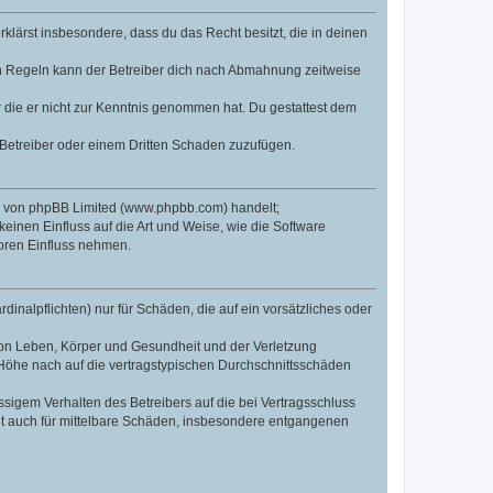
erklärst insbesondere, dass du das Recht besitzt, die in deinen
n Regeln kann der Betreiber dich nach Abmahnung zeitweise
er die er nicht zur Kenntnis genommen hat. Du gestattest dem
 Betreiber oder einem Dritten Schaden zuzufügen.
re von phpBB Limited (www.phpbb.com) handelt;
inen Einfluss auf die Art und Weise, wie die Software
oren Einfluss nehmen.
inalpflichten) nur für Schäden, die auf ein vorsätzliches oder
von Leben, Körper und Gesundheit und der Verletzung
r Höhe nach auf die vertragstypischen Durchschnittsschäden
sigem Verhalten des Betreibers auf die bei Vertragsschluss
lt auch für mittelbare Schäden, insbesondere entgangenen