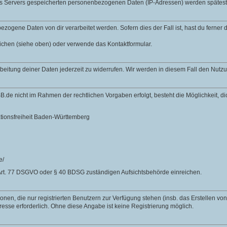
des Servers gespeicherten personenbezogenen Daten (IP-Adressen) werden spätes
zogene Daten von dir verarbeitet werden. Sofern dies der Fall ist, hast du ferner
lichen (siehe oben) oder verwende das Kontaktformular.
rbeitung deiner Daten jederzeit zu widerrufen. Wir werden in diesem Fall den Nut
B.de nicht im Rahmen der rechtlichen Vorgaben erfolgt, besteht die Möglichkeit, 
ationsfreiheit Baden-Württemberg
e/
Art. 77 DSGVO oder § 40 BDSG zuständigen Aufsichtsbehörde einreichen.
nen, die nur registrierten Benutzern zur Verfügung stehen (insb. das Erstellen vo
resse erforderlich. Ohne diese Angabe ist keine Registrierung möglich.