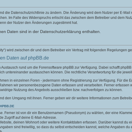
nd die Datenschutzrichtlinie zu ändern. Die Änderung wird dem Nutzer per E-Mail mi
chen. Im Falle des Widerspruchs erlischt das zwischen dem Betreiber und dem Nutze
wenn der Nutzer den Änderungen zugestimmt hat.
en Daten sind in der Datenschutzerklärung enthalten.
ity“) wird zwischen dir und dem Betreiber ein Vertrag mit folgenden Regelungen g
nen Daten auf phpBB.de
um Austausch rund um die Forensoftware phpBB zur Verfügung. Dabei schafft phpB
sich untereinander austauschen können. Die rechtliche Verantwortung für die jeweil
nahmen in einzelnen Foren - jedermann ohne Registrierung zur Verfügung. Für die E
 Rahmen wir personenbezogene Daten erfassen und verarbeiten. Ferner erfassen w
swidrige Nutzung des Angebots ausschließen bzw. nachverfolgen zu können.
nd den Umgang mit ihnen. Ferner geben wir dir weitere Informationen zum Betreib
PHPBB.DE
e. Ferner ist von dir ein Benutzernamen (Pseudonym) zu wählen, der eine Klamme
.de Zugriff auf deine E-Mail-Adresse.
Website, deinen Wohnort oder weitere Kontaktdaten erfassen. Darüber kannst du ein
aben sind freiwillig, so dass du selbst entscheiden kannst, welche Angaben du er
h.