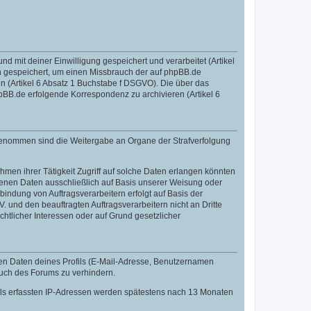
mit deiner Einwilligung gespeichert und verarbeitet (Artikel
 gespeichert, um einen Missbrauch der auf phpBB.de
 (Artikel 6 Absatz 1 Buchstabe f DSGVO). Die über das
BB.de erfolgende Korrespondenz zu archivieren (Artikel 6
sgenommen sind die Weitergabe an Organe der Strafverfolgung
men ihrer Tätigkeit Zugriff auf solche Daten erlangen könnten
zogenen Daten ausschließlich auf Basis unserer Weisung oder
indung von Auftragsverarbeitern erfolgt auf Basis der
 und den beauftragten Auftragsverarbeitern nicht an Dritte
htlicher Interessen oder auf Grund gesetzlicher
len Daten deines Profils (E-Mail-Adresse, Benutzernamen
auch des Forums zu verhindern.
fils erfassten IP-Adressen werden spätestens nach 13 Monaten