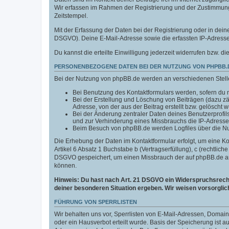
Wir erfassen im Rahmen der Registrierung und der Zustimmun
Zeitstempel.
Mit der Erfassung der Daten bei der Registrierung oder in deine
DSGVO). Deine E-Mail-Adresse sowie die erfassten IP-Adressen
Du kannst die erteilte Einwilligung jederzeit widerrufen bzw. di
PERSONENBEZOGENE DATEN BEI DER NUTZUNG VON PHPBB.
Bei der Nutzung von phpBB.de werden an verschiedenen Stel
Bei Benutzung des Kontaktformulars werden, sofern du n
Bei der Erstellung und Löschung von Beiträgen (dazu z
Adresse, von der aus der Beitrag erstellt bzw. gelöscht 
Bei der Änderung zentraler Daten deines Benutzerprofi
und zur Verhinderung eines Missbrauchs die IP-Adresse
Beim Besuch von phpBB.de werden Logfiles über die Nutz
Die Erhebung der Daten im Kontaktformular erfolgt, um eine 
Artikel 6 Absatz 1 Buchstabe b (Vertragserfüllung), c (rechtlic
DSGVO gespeichert, um einen Missbrauch der auf phpBB.de an
können.
Hinweis: Du hast nach Art. 21 DSGVO ein Widerspruchsrecht 
deiner besonderen Situation ergeben. Wir weisen vorsorglic
FÜHRUNG VON SPERRLISTEN
Wir behalten uns vor, Sperrlisten von E-Mail-Adressen, Doma
oder ein Hausverbot erteilt wurde. Basis der Speicherung ist 