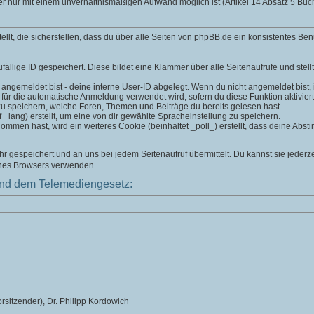
er nur mit einem unverhältnismäßigen Aufwand möglich ist (Artikel 14 Absatz 5 B
t, die sicherstellen, dass du über alle Seiten von phpBB.de ein konsistentes Ben
fällige ID gespeichert. Diese bildet eine Klammer über alle Seitenaufrufe und stell
 angemeldet bist - deine interne User-ID abgelegt. Wenn du nicht angemeldet bist, is
 für die automatische Anmeldung verwendet wird, sofern du diese Funktion aktiviert
zu speichern, welche Foren, Themen und Beiträge du bereits gelesen hast.
lang) erstellt, um eine von dir gewählte Spracheinstellung zu speichern.
men hast, wird ein weiteres Cookie (beinhaltet _poll_) erstellt, dass deine Absti
 gespeichert und an uns bei jedem Seitenaufruf übermittelt. Du kannst sie jederz
ines Browsers verwenden.
nd dem Telemediengesetz:
rsitzender), Dr. Philipp Kordowich