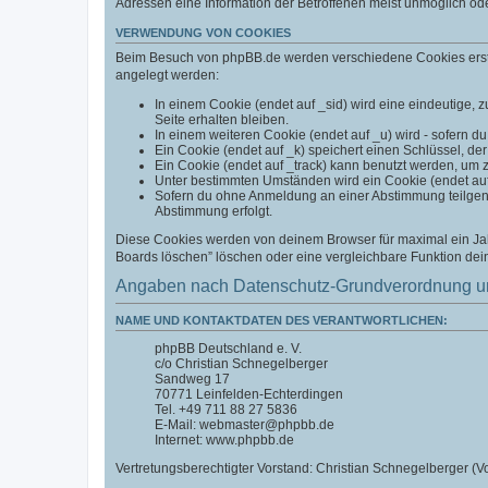
Adressen eine Information der Betroffenen meist unmöglich od
VERWENDUNG VON COOKIES
Beim Besuch von phpBB.de werden verschiedene Cookies erstell
angelegt werden:
In einem Cookie (endet auf _sid) wird eine eindeutige, zu
Seite erhalten bleiben.
In einem weiteren Cookie (endet auf _u) wird - sofern du
Ein Cookie (endet auf _k) speichert einen Schlüssel, der
Ein Cookie (endet auf _track) kann benutzt werden, um 
Unter bestimmten Umständen wird ein Cookie (endet auf _
Sofern du ohne Anmeldung an einer Abstimmung teilgenom
Abstimmung erfolgt.
Diese Cookies werden von deinem Browser für maximal ein Jahr
Boards löschen” löschen oder eine vergleichbare Funktion de
Angaben nach Datenschutz-Grundverordnung u
NAME UND KONTAKTDATEN DES VERANTWORTLICHEN:
phpBB Deutschland e. V.
c/o Christian Schnegelberger
Sandweg 17
70771 Leinfelden-Echterdingen
Tel. +49 711 88 27 5836
E-Mail: webmaster@phpbb.de
Internet: www.phpbb.de
Vertretungsberechtigter Vorstand: Christian Schnegelberger (Vo