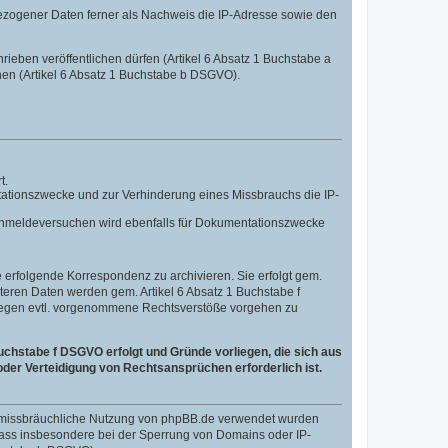
ezogener Daten ferner als Nachweis die IP-Adresse sowie den
hrieben veröffentlichen dürfen (Artikel 6 Absatz 1 Buchstabe a
nen (Artikel 6 Absatz 1 Buchstabe b DSGVO).
t.
tationszwecke und zur Verhinderung eines Missbrauchs die IP-
n Anmeldeversuchen wird ebenfalls für Dokumentationszwecke
erfolgende Korrespondenz zu archivieren. Sie erfolgt gem.
eiteren Daten werden gem. Artikel 6 Absatz 1 Buchstabe f
 gegen evtl. vorgenommene Rechtsverstöße vorgehen zu
uchstabe f DSGVO erfolgt und Gründe vorliegen, die sich aus
der Verteidigung von Rechtsansprüchen erforderlich ist.
ne missbräuchliche Nutzung von phpBB.de verwendet wurden
, dass insbesondere bei der Sperrung von Domains oder IP-