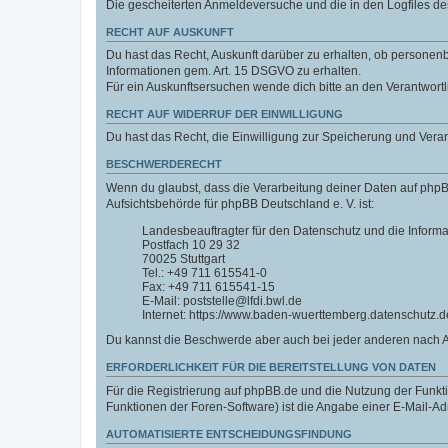
Die gescheiterten Anmeldeversuche und die in den Logfiles 
RECHT AUF AUSKUNFT
Du hast das Recht, Auskunft darüber zu erhalten, ob personenbe
Informationen gem. Art. 15 DSGVO zu erhalten.
Für ein Auskunftsersuchen wende dich bitte an den Verantwort
RECHT AUF WIDERRUF DER EINWILLIGUNG
Du hast das Recht, die Einwilligung zur Speicherung und Vera
BESCHWERDERECHT
Wenn du glaubst, dass die Verarbeitung deiner Daten auf phpB
Aufsichtsbehörde für phpBB Deutschland e. V. ist:
Landesbeauftragter für den Datenschutz und die Inform
Postfach 10 29 32
70025 Stuttgart
Tel.: +49 711 615541-0
Fax: +49 711 615541-15
E-Mail: poststelle@lfdi.bwl.de
Internet: https://www.baden-wuerttemberg.datenschutz.d
Du kannst die Beschwerde aber auch bei jeder anderen nach 
ERFORDERLICHKEIT FÜR DIE BEREITSTELLUNG VON DATEN
Für die Registrierung auf phpBB.de und die Nutzung der Funktio
Funktionen der Foren-Software) ist die Angabe einer E-Mail-Ad
AUTOMATISIERTE ENTSCHEIDUNGSFINDUNG