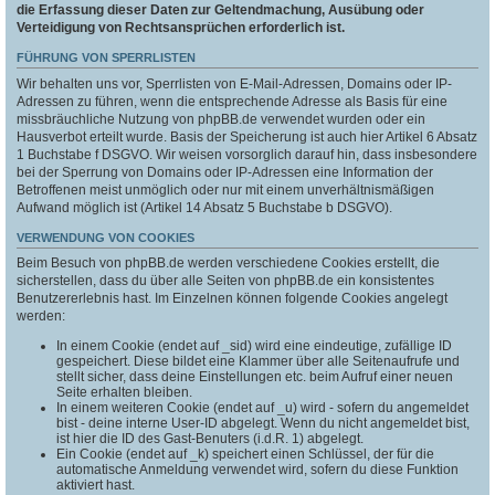
die Erfassung dieser Daten zur Geltendmachung, Ausübung oder
Verteidigung von Rechtsansprüchen erforderlich ist.
FÜHRUNG VON SPERRLISTEN
Wir behalten uns vor, Sperrlisten von E-Mail-Adressen, Domains oder IP-
Adressen zu führen, wenn die entsprechende Adresse als Basis für eine
missbräuchliche Nutzung von phpBB.de verwendet wurden oder ein
Hausverbot erteilt wurde. Basis der Speicherung ist auch hier Artikel 6 Absatz
1 Buchstabe f DSGVO. Wir weisen vorsorglich darauf hin, dass insbesondere
bei der Sperrung von Domains oder IP-Adressen eine Information der
Betroffenen meist unmöglich oder nur mit einem unverhältnismäßigen
Aufwand möglich ist (Artikel 14 Absatz 5 Buchstabe b DSGVO).
VERWENDUNG VON COOKIES
Beim Besuch von phpBB.de werden verschiedene Cookies erstellt, die
sicherstellen, dass du über alle Seiten von phpBB.de ein konsistentes
Benutzererlebnis hast. Im Einzelnen können folgende Cookies angelegt
werden:
In einem Cookie (endet auf _sid) wird eine eindeutige, zufällige ID
gespeichert. Diese bildet eine Klammer über alle Seitenaufrufe und
stellt sicher, dass deine Einstellungen etc. beim Aufruf einer neuen
Seite erhalten bleiben.
In einem weiteren Cookie (endet auf _u) wird - sofern du angemeldet
bist - deine interne User-ID abgelegt. Wenn du nicht angemeldet bist,
ist hier die ID des Gast-Benuters (i.d.R. 1) abgelegt.
Ein Cookie (endet auf _k) speichert einen Schlüssel, der für die
automatische Anmeldung verwendet wird, sofern du diese Funktion
aktiviert hast.