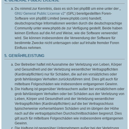
4. GENERAL PUBLIC LICENSE
Du nimmst zur Kenntnis, dass es sich bei phpBB um eine unter der „
GNU General Public License v2
“ (GPL) bereitgestellten Foren-
Software von phpBB Limited (www.phpbb.com) handelt;
deutschsprachige Informationen werden durch die deutschsprachige
Community unter www.phpbb.de zur Verfügung gestellt. Beide haben
keinen Einfluss auf die Art und Weise, wie die Software verwendet
wird. Sie können insbesondere die Verwendung der Software für
bestimmte Zwecke nicht untersagen oder auf Inhalte fremder Foren
Einfluss nehmen.
5. GEWÄHRLEISTUNG
Der Betreiber haftet mit Ausnahme der Verletzung von Leben, Körper
und Gesundheit und der Verletzung wesentlicher Vertragspflichten
(Kardinalpflichten) nur für Schäden, die auf ein vorsätzliches oder
grob fahrlässiges Verhalten zurückzuführen sind. Dies gilt auch für
mittelbare Folgeschäden wie insbesondere entgangenen Gewinn.
Die Haftung ist gegenüber Verbrauchern außer bei vorsätzlichem oder
grob fahrlässigem Verhalten oder bei Schäden aus der Verletzung von
Leben, Körper und Gesundheit und der Verletzung wesentlicher
Vertragspflichten (Kardinalpflichten) auf die bei Vertragsschluss
typischerweise vorhersehbaren Schäden und im übrigen der Höhe
nach auf die vertragstypischen Durchschnittsschäden begrenzt. Dies
gilt auch für mittelbare Folgeschäden wie insbesondere entgangenen
Gewinn.
Die Haftung ist gegenüber Unternehmern außer bei der Verletzung