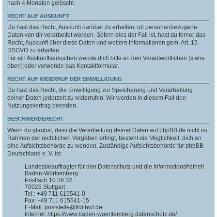
nach 4 Monaten gelöscht.
RECHT AUF AUSKUNFT
Du hast das Recht, Auskunft darüber zu erhalten, ob personenbezogene
Daten von dir verarbeitet werden. Sofern dies der Fall ist, hast du ferner das
Recht, Auskunft über diese Daten und weitere Informationen gem. Art. 15
DSGVO zu erhalten.
Für ein Auskunftsersuchen wende dich bitte an den Verantwortlichen (siehe
oben) oder verwende das Kontaktformular.
RECHT AUF WIDERRUF DER EINWILLIGUNG
Du hast das Recht, die Einwilligung zur Speicherung und Verarbeitung
deiner Daten jederzeit zu widerrufen. Wir werden in diesem Fall den
Nutzungsvertrag beenden.
BESCHWERDERECHT
Wenn du glaubst, dass die Verarbeitung deiner Daten auf phpBB.de nicht im
Rahmen der rechtlichen Vorgaben erfolgt, besteht die Möglichkeit, dich an
eine Aufsichtsbehörde zu wenden. Zuständige Aufsichtsbehörde für phpBB
Deutschland e. V. ist:
Landesbeauftragter für den Datenschutz und die Informationsfreiheit
Baden-Württemberg
Postfach 10 29 32
70025 Stuttgart
Tel.: +49 711 615541-0
Fax: +49 711 615541-15
E-Mail: poststelle@lfdi.bwl.de
Internet: https://www.baden-wuerttemberg.datenschutz.de/