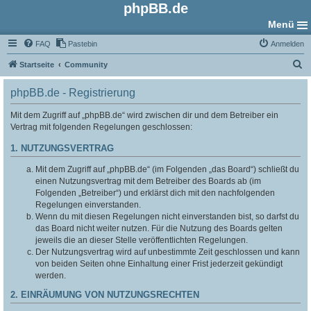
phpBB.de
Menü
FAQ
Pastebin
Anmelden
S
Startseite
Community
u
phpBB.de - Registrierung
c
h
Mit dem Zugriff auf „phpBB.de“ wird zwischen dir und dem Betreiber ein
Vertrag mit folgenden Regelungen geschlossen:
e
1. NUTZUNGSVERTRAG
Mit dem Zugriff auf „phpBB.de“ (im Folgenden „das Board“) schließt du
einen Nutzungsvertrag mit dem Betreiber des Boards ab (im
Folgenden „Betreiber“) und erklärst dich mit den nachfolgenden
Regelungen einverstanden.
Wenn du mit diesen Regelungen nicht einverstanden bist, so darfst du
das Board nicht weiter nutzen. Für die Nutzung des Boards gelten
jeweils die an dieser Stelle veröffentlichten Regelungen.
Der Nutzungsvertrag wird auf unbestimmte Zeit geschlossen und kann
von beiden Seiten ohne Einhaltung einer Frist jederzeit gekündigt
werden.
2. EINRÄUMUNG VON NUTZUNGSRECHTEN