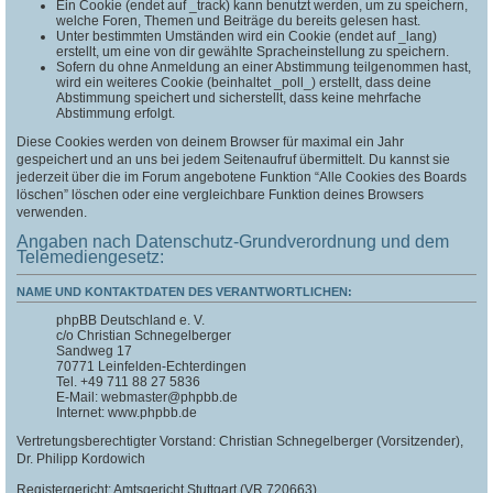
Ein Cookie (endet auf _track) kann benutzt werden, um zu speichern,
welche Foren, Themen und Beiträge du bereits gelesen hast.
Unter bestimmten Umständen wird ein Cookie (endet auf _lang)
erstellt, um eine von dir gewählte Spracheinstellung zu speichern.
Sofern du ohne Anmeldung an einer Abstimmung teilgenommen hast,
wird ein weiteres Cookie (beinhaltet _poll_) erstellt, dass deine
Abstimmung speichert und sicherstellt, dass keine mehrfache
Abstimmung erfolgt.
Diese Cookies werden von deinem Browser für maximal ein Jahr
gespeichert und an uns bei jedem Seitenaufruf übermittelt. Du kannst sie
jederzeit über die im Forum angebotene Funktion “Alle Cookies des Boards
löschen” löschen oder eine vergleichbare Funktion deines Browsers
verwenden.
Angaben nach Datenschutz-Grundverordnung und dem
Telemediengesetz:
NAME UND KONTAKTDATEN DES VERANTWORTLICHEN:
phpBB Deutschland e. V.
c/o Christian Schnegelberger
Sandweg 17
70771 Leinfelden-Echterdingen
Tel. +49 711 88 27 5836
E-Mail: webmaster@phpbb.de
Internet: www.phpbb.de
Vertretungsberechtigter Vorstand: Christian Schnegelberger (Vorsitzender),
Dr. Philipp Kordowich
Registergericht: Amtsgericht Stuttgart (VR 720663)