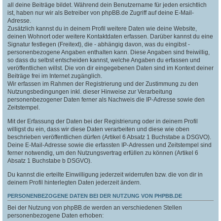
all deine Beiträge bildet. Während dein Benutzername für jeden ersichtlich
ist, haben nur wir als Betreiber von phpBB.de Zugriff auf deine E-Mail-
Adresse.
Zusätzlich kannst du in deinem Profil weitere Daten wie deine Website,
deinen Wohnort oder weitere Kontaktdaten erfassen. Darüber kannst du eine
Signatur festlegen (Freitext), die - abhängig davon, was du eingibst -
personenbezogene Angaben enthalten kann. Diese Angaben sind freiwillig,
so dass du selbst entscheiden kannst, welche Angaben du erfassen und
veröffentlichen willst. Die von dir eingegebenen Daten sind im Kontext deiner
Beiträge frei im Internet zugänglich.
Wir erfassen im Rahmen der Registrierung und der Zustimmung zu den
Nutzungsbedingungen inkl. dieser Hinweise zur Verarbeitung
personenbezogener Daten ferner als Nachweis die IP-Adresse sowie den
Zeitstempel.
Mit der Erfassung der Daten bei der Registrierung oder in deinem Profil
willigst du ein, dass wir diese Daten verarbeiten und diese wie oben
beschrieben veröffentlichen dürfen (Artikel 6 Absatz 1 Buchstabe a DSGVO).
Deine E-Mail-Adresse sowie die erfassten IP-Adressen und Zeitstempel sind
ferner notwendig, um den Nutzungsvertrag erfüllen zu können (Artikel 6
Absatz 1 Buchstabe b DSGVO).
Du kannst die erteilte Einwilligung jederzeit widerrufen bzw. die von dir in
deinem Profil hinterlegten Daten jederzeit ändern.
PERSONENBEZOGENE DATEN BEI DER NUTZUNG VON PHPBB.DE
Bei der Nutzung von phpBB.de werden an verschiedenen Stellen
personenbezogene Daten erhoben: