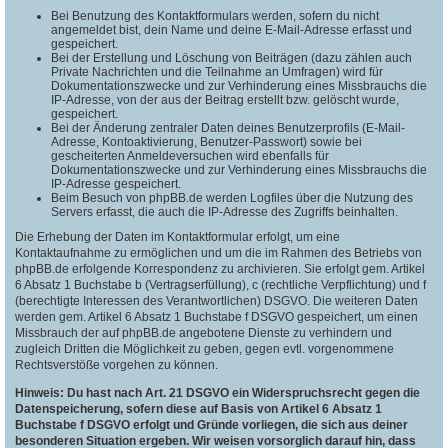
Bei Benutzung des Kontaktformulars werden, sofern du nicht
angemeldet bist, dein Name und deine E-Mail-Adresse erfasst und
gespeichert.
Bei der Erstellung und Löschung von Beiträgen (dazu zählen auch
Private Nachrichten und die Teilnahme an Umfragen) wird für
Dokumentationszwecke und zur Verhinderung eines Missbrauchs die
IP-Adresse, von der aus der Beitrag erstellt bzw. gelöscht wurde,
gespeichert.
Bei der Änderung zentraler Daten deines Benutzerprofils (E-Mail-
Adresse, Kontoaktivierung, Benutzer-Passwort) sowie bei
gescheiterten Anmeldeversuchen wird ebenfalls für
Dokumentationszwecke und zur Verhinderung eines Missbrauchs die
IP-Adresse gespeichert.
Beim Besuch von phpBB.de werden Logfiles über die Nutzung des
Servers erfasst, die auch die IP-Adresse des Zugriffs beinhalten.
Die Erhebung der Daten im Kontaktformular erfolgt, um eine
Kontaktaufnahme zu ermöglichen und um die im Rahmen des Betriebs von
phpBB.de erfolgende Korrespondenz zu archivieren. Sie erfolgt gem. Artikel
6 Absatz 1 Buchstabe b (Vertragserfüllung), c (rechtliche Verpflichtung) und f
(berechtigte Interessen des Verantwortlichen) DSGVO. Die weiteren Daten
werden gem. Artikel 6 Absatz 1 Buchstabe f DSGVO gespeichert, um einen
Missbrauch der auf phpBB.de angebotene Dienste zu verhindern und
zugleich Dritten die Möglichkeit zu geben, gegen evtl. vorgenommene
Rechtsverstöße vorgehen zu können.
Hinweis: Du hast nach Art. 21 DSGVO ein Widerspruchsrecht gegen die
Datenspeicherung, sofern diese auf Basis von Artikel 6 Absatz 1
Buchstabe f DSGVO erfolgt und Gründe vorliegen, die sich aus deiner
besonderen Situation ergeben. Wir weisen vorsorglich darauf hin, dass