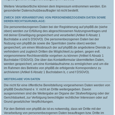
Weitere Verantwortliche können dem Impressum entnommen werden. Ein
gesonderter Datenschutzbeauftragter ist nicht bestellt.
ZWECK DER VERARBEITUNG VON PERSONENBEZOGENEN DATEN SOWIE
DEREN RECHTSGRUNDLAGE:
Die personenbezogenen Daten bei der Registrierung auf phpBB.de (siehe
oben) werden zur Erfüllung des abgeschlossenen Nutzungsvertrages und
mit deiner Einwilligung gespeichert und verarbeitet (Artikel 6 Absatz 1
Buchstabe a und b DSGVO). Die personenbezogenen Daten bei der
Nutzung von phpBB.de sowie die Sperrlisten (siehe oben) werden
gespeichert, um einen Missbrauch der auf phpBB.de angebotene Dienste zu
verhindern und zugleich Dritten die Möglichkeit zu geben, gegen evtl.
vorgenommene Rechtsverstöße vorgehen zu können (Artikel 6 Absatz 1
Buchstabe f DSGVO). Die über das Kontaktformular übermittelten Daten,
werden gespeichert, um eine Kontaktaufnahme zu ermöglichen und um die
im Rahmen des Betriebs von phpBB.de erfolgende Korrespondenz zu
archivieren (Artikel 6 Absatz 1 Buchstaben b, c und f DSGVO).
WEITERGABE VON DATEN
Die nicht für eine öffentliche Bereitstellung vorgesehenen Daten werden von
phpBB Deutschland e. V. nicht an Dritte weitergegeben. Davon
ausgenommen sind die Weitergabe an Organe der Strafverfolgung oder der
Gerichtsbarkeit, zur Verfolgung berechtigter rechtlicher Interessen oder auf
Grund gesetzlicher Verpflichtungen.
Für den Betrieb von phpBB.de ist es notwendig, dass wir Dritte mit der
Verarbeitung von personenbezogenen Daten beauftragen bzw. Dritte im