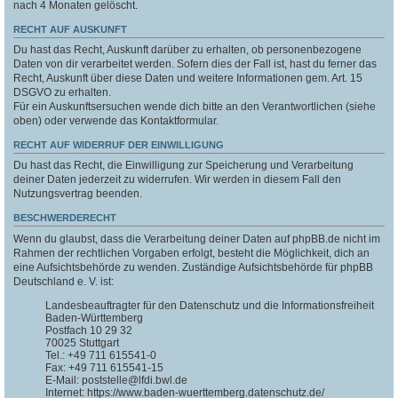
nach 4 Monaten gelöscht.
RECHT AUF AUSKUNFT
Du hast das Recht, Auskunft darüber zu erhalten, ob personenbezogene
Daten von dir verarbeitet werden. Sofern dies der Fall ist, hast du ferner das
Recht, Auskunft über diese Daten und weitere Informationen gem. Art. 15
DSGVO zu erhalten.
Für ein Auskunftsersuchen wende dich bitte an den Verantwortlichen (siehe
oben) oder verwende das Kontaktformular.
RECHT AUF WIDERRUF DER EINWILLIGUNG
Du hast das Recht, die Einwilligung zur Speicherung und Verarbeitung
deiner Daten jederzeit zu widerrufen. Wir werden in diesem Fall den
Nutzungsvertrag beenden.
BESCHWERDERECHT
Wenn du glaubst, dass die Verarbeitung deiner Daten auf phpBB.de nicht im
Rahmen der rechtlichen Vorgaben erfolgt, besteht die Möglichkeit, dich an
eine Aufsichtsbehörde zu wenden. Zuständige Aufsichtsbehörde für phpBB
Deutschland e. V. ist:
Landesbeauftragter für den Datenschutz und die Informationsfreiheit
Baden-Württemberg
Postfach 10 29 32
70025 Stuttgart
Tel.: +49 711 615541-0
Fax: +49 711 615541-15
E-Mail: poststelle@lfdi.bwl.de
Internet: https://www.baden-wuerttemberg.datenschutz.de/