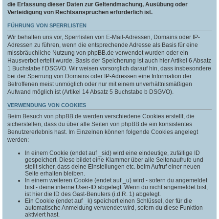
die Erfassung dieser Daten zur Geltendmachung, Ausübung oder
Verteidigung von Rechtsansprüchen erforderlich ist.
FÜHRUNG VON SPERRLISTEN
Wir behalten uns vor, Sperrlisten von E-Mail-Adressen, Domains oder IP-
Adressen zu führen, wenn die entsprechende Adresse als Basis für eine
missbräuchliche Nutzung von phpBB.de verwendet wurden oder ein
Hausverbot erteilt wurde. Basis der Speicherung ist auch hier Artikel 6 Absatz
1 Buchstabe f DSGVO. Wir weisen vorsorglich darauf hin, dass insbesondere
bei der Sperrung von Domains oder IP-Adressen eine Information der
Betroffenen meist unmöglich oder nur mit einem unverhältnismäßigen
Aufwand möglich ist (Artikel 14 Absatz 5 Buchstabe b DSGVO).
VERWENDUNG VON COOKIES
Beim Besuch von phpBB.de werden verschiedene Cookies erstellt, die
sicherstellen, dass du über alle Seiten von phpBB.de ein konsistentes
Benutzererlebnis hast. Im Einzelnen können folgende Cookies angelegt
werden:
In einem Cookie (endet auf _sid) wird eine eindeutige, zufällige ID
gespeichert. Diese bildet eine Klammer über alle Seitenaufrufe und
stellt sicher, dass deine Einstellungen etc. beim Aufruf einer neuen
Seite erhalten bleiben.
In einem weiteren Cookie (endet auf _u) wird - sofern du angemeldet
bist - deine interne User-ID abgelegt. Wenn du nicht angemeldet bist,
ist hier die ID des Gast-Benuters (i.d.R. 1) abgelegt.
Ein Cookie (endet auf _k) speichert einen Schlüssel, der für die
automatische Anmeldung verwendet wird, sofern du diese Funktion
aktiviert hast.