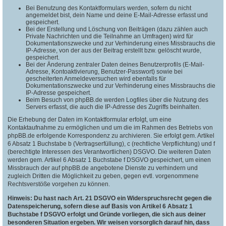
Bei Benutzung des Kontaktformulars werden, sofern du nicht
angemeldet bist, dein Name und deine E-Mail-Adresse erfasst und
gespeichert.
Bei der Erstellung und Löschung von Beiträgen (dazu zählen auch
Private Nachrichten und die Teilnahme an Umfragen) wird für
Dokumentationszwecke und zur Verhinderung eines Missbrauchs die
IP-Adresse, von der aus der Beitrag erstellt bzw. gelöscht wurde,
gespeichert.
Bei der Änderung zentraler Daten deines Benutzerprofils (E-Mail-
Adresse, Kontoaktivierung, Benutzer-Passwort) sowie bei
gescheiterten Anmeldeversuchen wird ebenfalls für
Dokumentationszwecke und zur Verhinderung eines Missbrauchs die
IP-Adresse gespeichert.
Beim Besuch von phpBB.de werden Logfiles über die Nutzung des
Servers erfasst, die auch die IP-Adresse des Zugriffs beinhalten.
Die Erhebung der Daten im Kontaktformular erfolgt, um eine
Kontaktaufnahme zu ermöglichen und um die im Rahmen des Betriebs von
phpBB.de erfolgende Korrespondenz zu archivieren. Sie erfolgt gem. Artikel
6 Absatz 1 Buchstabe b (Vertragserfüllung), c (rechtliche Verpflichtung) und f
(berechtigte Interessen des Verantwortlichen) DSGVO. Die weiteren Daten
werden gem. Artikel 6 Absatz 1 Buchstabe f DSGVO gespeichert, um einen
Missbrauch der auf phpBB.de angebotene Dienste zu verhindern und
zugleich Dritten die Möglichkeit zu geben, gegen evtl. vorgenommene
Rechtsverstöße vorgehen zu können.
Hinweis: Du hast nach Art. 21 DSGVO ein Widerspruchsrecht gegen die
Datenspeicherung, sofern diese auf Basis von Artikel 6 Absatz 1
Buchstabe f DSGVO erfolgt und Gründe vorliegen, die sich aus deiner
besonderen Situation ergeben. Wir weisen vorsorglich darauf hin, dass