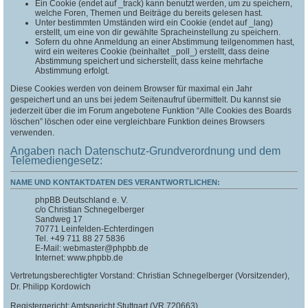
Ein Cookie (endet auf _track) kann benutzt werden, um zu speichern,
welche Foren, Themen und Beiträge du bereits gelesen hast.
Unter bestimmten Umständen wird ein Cookie (endet auf _lang)
erstellt, um eine von dir gewählte Spracheinstellung zu speichern.
Sofern du ohne Anmeldung an einer Abstimmung teilgenommen hast,
wird ein weiteres Cookie (beinhaltet _poll_) erstellt, dass deine
Abstimmung speichert und sicherstellt, dass keine mehrfache
Abstimmung erfolgt.
Diese Cookies werden von deinem Browser für maximal ein Jahr
gespeichert und an uns bei jedem Seitenaufruf übermittelt. Du kannst sie
jederzeit über die im Forum angebotene Funktion “Alle Cookies des Boards
löschen” löschen oder eine vergleichbare Funktion deines Browsers
verwenden.
Angaben nach Datenschutz-Grundverordnung und dem
Telemediengesetz:
NAME UND KONTAKTDATEN DES VERANTWORTLICHEN:
phpBB Deutschland e. V.
c/o Christian Schnegelberger
Sandweg 17
70771 Leinfelden-Echterdingen
Tel. +49 711 88 27 5836
E-Mail: webmaster@phpbb.de
Internet: www.phpbb.de
Vertretungsberechtigter Vorstand: Christian Schnegelberger (Vorsitzender),
Dr. Philipp Kordowich
Registergericht: Amtsgericht Stuttgart (VR 720663)