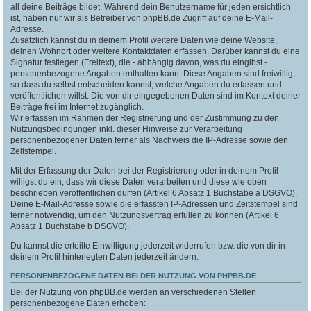
all deine Beiträge bildet. Während dein Benutzername für jeden ersichtlich
ist, haben nur wir als Betreiber von phpBB.de Zugriff auf deine E-Mail-
Adresse.
Zusätzlich kannst du in deinem Profil weitere Daten wie deine Website,
deinen Wohnort oder weitere Kontaktdaten erfassen. Darüber kannst du eine
Signatur festlegen (Freitext), die - abhängig davon, was du eingibst -
personenbezogene Angaben enthalten kann. Diese Angaben sind freiwillig,
so dass du selbst entscheiden kannst, welche Angaben du erfassen und
veröffentlichen willst. Die von dir eingegebenen Daten sind im Kontext deiner
Beiträge frei im Internet zugänglich.
Wir erfassen im Rahmen der Registrierung und der Zustimmung zu den
Nutzungsbedingungen inkl. dieser Hinweise zur Verarbeitung
personenbezogener Daten ferner als Nachweis die IP-Adresse sowie den
Zeitstempel.
Mit der Erfassung der Daten bei der Registrierung oder in deinem Profil
willigst du ein, dass wir diese Daten verarbeiten und diese wie oben
beschrieben veröffentlichen dürfen (Artikel 6 Absatz 1 Buchstabe a DSGVO).
Deine E-Mail-Adresse sowie die erfassten IP-Adressen und Zeitstempel sind
ferner notwendig, um den Nutzungsvertrag erfüllen zu können (Artikel 6
Absatz 1 Buchstabe b DSGVO).
Du kannst die erteilte Einwilligung jederzeit widerrufen bzw. die von dir in
deinem Profil hinterlegten Daten jederzeit ändern.
PERSONENBEZOGENE DATEN BEI DER NUTZUNG VON PHPBB.DE
Bei der Nutzung von phpBB.de werden an verschiedenen Stellen
personenbezogene Daten erhoben: