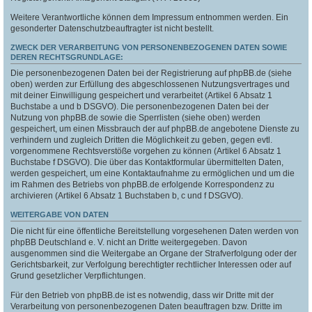
Weitere Verantwortliche können dem Impressum entnommen werden. Ein
gesonderter Datenschutzbeauftragter ist nicht bestellt.
ZWECK DER VERARBEITUNG VON PERSONENBEZOGENEN DATEN SOWIE
DEREN RECHTSGRUNDLAGE:
Die personenbezogenen Daten bei der Registrierung auf phpBB.de (siehe
oben) werden zur Erfüllung des abgeschlossenen Nutzungsvertrages und
mit deiner Einwilligung gespeichert und verarbeitet (Artikel 6 Absatz 1
Buchstabe a und b DSGVO). Die personenbezogenen Daten bei der
Nutzung von phpBB.de sowie die Sperrlisten (siehe oben) werden
gespeichert, um einen Missbrauch der auf phpBB.de angebotene Dienste zu
verhindern und zugleich Dritten die Möglichkeit zu geben, gegen evtl.
vorgenommene Rechtsverstöße vorgehen zu können (Artikel 6 Absatz 1
Buchstabe f DSGVO). Die über das Kontaktformular übermittelten Daten,
werden gespeichert, um eine Kontaktaufnahme zu ermöglichen und um die
im Rahmen des Betriebs von phpBB.de erfolgende Korrespondenz zu
archivieren (Artikel 6 Absatz 1 Buchstaben b, c und f DSGVO).
WEITERGABE VON DATEN
Die nicht für eine öffentliche Bereitstellung vorgesehenen Daten werden von
phpBB Deutschland e. V. nicht an Dritte weitergegeben. Davon
ausgenommen sind die Weitergabe an Organe der Strafverfolgung oder der
Gerichtsbarkeit, zur Verfolgung berechtigter rechtlicher Interessen oder auf
Grund gesetzlicher Verpflichtungen.
Für den Betrieb von phpBB.de ist es notwendig, dass wir Dritte mit der
Verarbeitung von personenbezogenen Daten beauftragen bzw. Dritte im