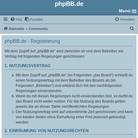
phpBB.de
Menü
FAQ
Pastebin
Anmelden
S
Startseite
Community
u
phpBB.de - Registrierung
c
h
Mit dem Zugriff auf „phpBB.de“ wird zwischen dir und dem Betreiber ein
Vertrag mit folgenden Regelungen geschlossen:
e
1. NUTZUNGSVERTRAG
Mit dem Zugriff auf „phpBB.de“ (im Folgenden „das Board“) schließt du
einen Nutzungsvertrag mit dem Betreiber des Boards ab (im
Folgenden „Betreiber“) und erklärst dich mit den nachfolgenden
Regelungen einverstanden.
Wenn du mit diesen Regelungen nicht einverstanden bist, so darfst du
das Board nicht weiter nutzen. Für die Nutzung des Boards gelten
jeweils die an dieser Stelle veröffentlichten Regelungen.
Der Nutzungsvertrag wird auf unbestimmte Zeit geschlossen und kann
von beiden Seiten ohne Einhaltung einer Frist jederzeit gekündigt
werden.
2. EINRÄUMUNG VON NUTZUNGSRECHTEN