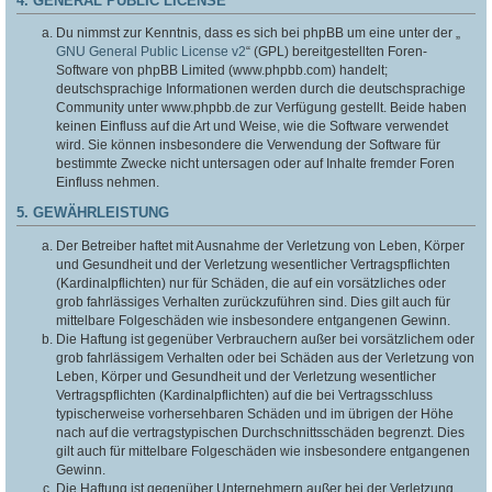
4. GENERAL PUBLIC LICENSE
Du nimmst zur Kenntnis, dass es sich bei phpBB um eine unter der „
GNU General Public License v2
“ (GPL) bereitgestellten Foren-
Software von phpBB Limited (www.phpbb.com) handelt;
deutschsprachige Informationen werden durch die deutschsprachige
Community unter www.phpbb.de zur Verfügung gestellt. Beide haben
keinen Einfluss auf die Art und Weise, wie die Software verwendet
wird. Sie können insbesondere die Verwendung der Software für
bestimmte Zwecke nicht untersagen oder auf Inhalte fremder Foren
Einfluss nehmen.
5. GEWÄHRLEISTUNG
Der Betreiber haftet mit Ausnahme der Verletzung von Leben, Körper
und Gesundheit und der Verletzung wesentlicher Vertragspflichten
(Kardinalpflichten) nur für Schäden, die auf ein vorsätzliches oder
grob fahrlässiges Verhalten zurückzuführen sind. Dies gilt auch für
mittelbare Folgeschäden wie insbesondere entgangenen Gewinn.
Die Haftung ist gegenüber Verbrauchern außer bei vorsätzlichem oder
grob fahrlässigem Verhalten oder bei Schäden aus der Verletzung von
Leben, Körper und Gesundheit und der Verletzung wesentlicher
Vertragspflichten (Kardinalpflichten) auf die bei Vertragsschluss
typischerweise vorhersehbaren Schäden und im übrigen der Höhe
nach auf die vertragstypischen Durchschnittsschäden begrenzt. Dies
gilt auch für mittelbare Folgeschäden wie insbesondere entgangenen
Gewinn.
Die Haftung ist gegenüber Unternehmern außer bei der Verletzung