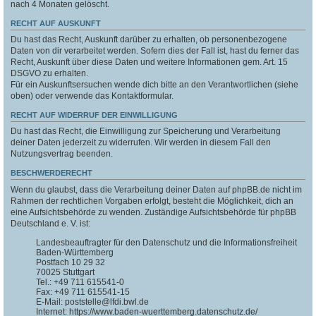
nach 4 Monaten gelöscht.
RECHT AUF AUSKUNFT
Du hast das Recht, Auskunft darüber zu erhalten, ob personenbezogene
Daten von dir verarbeitet werden. Sofern dies der Fall ist, hast du ferner das
Recht, Auskunft über diese Daten und weitere Informationen gem. Art. 15
DSGVO zu erhalten.
Für ein Auskunftsersuchen wende dich bitte an den Verantwortlichen (siehe
oben) oder verwende das Kontaktformular.
RECHT AUF WIDERRUF DER EINWILLIGUNG
Du hast das Recht, die Einwilligung zur Speicherung und Verarbeitung
deiner Daten jederzeit zu widerrufen. Wir werden in diesem Fall den
Nutzungsvertrag beenden.
BESCHWERDERECHT
Wenn du glaubst, dass die Verarbeitung deiner Daten auf phpBB.de nicht im
Rahmen der rechtlichen Vorgaben erfolgt, besteht die Möglichkeit, dich an
eine Aufsichtsbehörde zu wenden. Zuständige Aufsichtsbehörde für phpBB
Deutschland e. V. ist:
Landesbeauftragter für den Datenschutz und die Informationsfreiheit
Baden-Württemberg
Postfach 10 29 32
70025 Stuttgart
Tel.: +49 711 615541-0
Fax: +49 711 615541-15
E-Mail: poststelle@lfdi.bwl.de
Internet: https://www.baden-wuerttemberg.datenschutz.de/