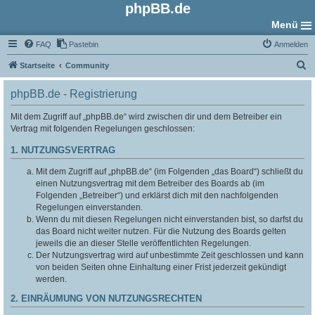
phpBB.de
Menü
FAQ
Pastebin
Anmelden
S
Startseite
Community
u
phpBB.de - Registrierung
c
h
Mit dem Zugriff auf „phpBB.de“ wird zwischen dir und dem Betreiber ein
Vertrag mit folgenden Regelungen geschlossen:
e
1. NUTZUNGSVERTRAG
Mit dem Zugriff auf „phpBB.de“ (im Folgenden „das Board“) schließt du
einen Nutzungsvertrag mit dem Betreiber des Boards ab (im
Folgenden „Betreiber“) und erklärst dich mit den nachfolgenden
Regelungen einverstanden.
Wenn du mit diesen Regelungen nicht einverstanden bist, so darfst du
das Board nicht weiter nutzen. Für die Nutzung des Boards gelten
jeweils die an dieser Stelle veröffentlichten Regelungen.
Der Nutzungsvertrag wird auf unbestimmte Zeit geschlossen und kann
von beiden Seiten ohne Einhaltung einer Frist jederzeit gekündigt
werden.
2. EINRÄUMUNG VON NUTZUNGSRECHTEN