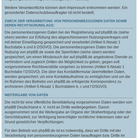
Weitere Verantwortliche können dem Impressum entnommen werden. Ein
gesonderter Datenschutzbeauftragter ist nicht bestellt.
ZWECK DER VERARBEITUNG VON PERSONENBEZOGENEN DATEN SOWIE
DEREN RECHTSGRUNDLAGE:
Die personenbezogenen Daten bei der Registrierung auf phpBB.de (siehe
oben) werden zur Erfüllung des abgeschlossenen Nutzungsvertrages und
mit deiner Einwilligung gespeichert und verarbeitet (Artikel 6 Absatz 1
Buchstabe a und b DSGVO). Die personenbezogenen Daten bei der
Nutzung von phpBB.de sowie die Sperrlisten (siehe oben) werden
gespeichert, um einen Missbrauch der auf phpBB.de angebotene Dienste zu
verhindern und zugleich Dritten die Möglichkeit zu geben, gegen evtl.
vorgenommene Rechtsverstöße vorgehen zu können (Artikel 6 Absatz 1
Buchstabe f DSGVO). Die über das Kontaktformular übermittelten Daten,
werden gespeichert, um eine Kontaktaufnahme zu ermöglichen und um die
im Rahmen des Betriebs von phpBB.de erfolgende Korrespondenz zu
archivieren (Artikel 6 Absatz 1 Buchstaben b, c und f DSGVO).
WEITERGABE VON DATEN
Die nicht für eine öffentliche Bereitstellung vorgesehenen Daten werden von
phpBB Deutschland e. V. nicht an Dritte weitergegeben. Davon
ausgenommen sind die Weitergabe an Organe der Strafverfolgung oder der
Gerichtsbarkeit, zur Verfolgung berechtigter rechtlicher Interessen oder auf
Grund gesetzlicher Verpflichtungen.
Für den Betrieb von phpBB.de ist es notwendig, dass wir Dritte mit der
Verarbeitung von personenbezogenen Daten beauftragen bzw. Dritte im