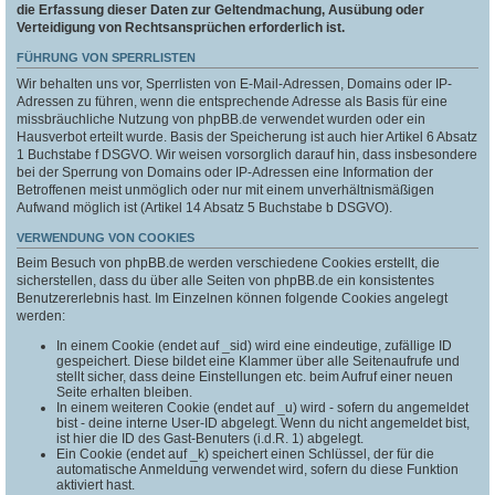
die Erfassung dieser Daten zur Geltendmachung, Ausübung oder
Verteidigung von Rechtsansprüchen erforderlich ist.
FÜHRUNG VON SPERRLISTEN
Wir behalten uns vor, Sperrlisten von E-Mail-Adressen, Domains oder IP-
Adressen zu führen, wenn die entsprechende Adresse als Basis für eine
missbräuchliche Nutzung von phpBB.de verwendet wurden oder ein
Hausverbot erteilt wurde. Basis der Speicherung ist auch hier Artikel 6 Absatz
1 Buchstabe f DSGVO. Wir weisen vorsorglich darauf hin, dass insbesondere
bei der Sperrung von Domains oder IP-Adressen eine Information der
Betroffenen meist unmöglich oder nur mit einem unverhältnismäßigen
Aufwand möglich ist (Artikel 14 Absatz 5 Buchstabe b DSGVO).
VERWENDUNG VON COOKIES
Beim Besuch von phpBB.de werden verschiedene Cookies erstellt, die
sicherstellen, dass du über alle Seiten von phpBB.de ein konsistentes
Benutzererlebnis hast. Im Einzelnen können folgende Cookies angelegt
werden:
In einem Cookie (endet auf _sid) wird eine eindeutige, zufällige ID
gespeichert. Diese bildet eine Klammer über alle Seitenaufrufe und
stellt sicher, dass deine Einstellungen etc. beim Aufruf einer neuen
Seite erhalten bleiben.
In einem weiteren Cookie (endet auf _u) wird - sofern du angemeldet
bist - deine interne User-ID abgelegt. Wenn du nicht angemeldet bist,
ist hier die ID des Gast-Benuters (i.d.R. 1) abgelegt.
Ein Cookie (endet auf _k) speichert einen Schlüssel, der für die
automatische Anmeldung verwendet wird, sofern du diese Funktion
aktiviert hast.