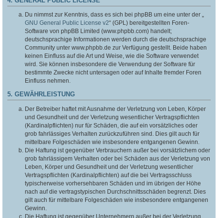
4. GENERAL PUBLIC LICENSE
Du nimmst zur Kenntnis, dass es sich bei phpBB um eine unter der „
GNU General Public License v2
“ (GPL) bereitgestellten Foren-
Software von phpBB Limited (www.phpbb.com) handelt;
deutschsprachige Informationen werden durch die deutschsprachige
Community unter www.phpbb.de zur Verfügung gestellt. Beide haben
keinen Einfluss auf die Art und Weise, wie die Software verwendet
wird. Sie können insbesondere die Verwendung der Software für
bestimmte Zwecke nicht untersagen oder auf Inhalte fremder Foren
Einfluss nehmen.
5. GEWÄHRLEISTUNG
Der Betreiber haftet mit Ausnahme der Verletzung von Leben, Körper
und Gesundheit und der Verletzung wesentlicher Vertragspflichten
(Kardinalpflichten) nur für Schäden, die auf ein vorsätzliches oder
grob fahrlässiges Verhalten zurückzuführen sind. Dies gilt auch für
mittelbare Folgeschäden wie insbesondere entgangenen Gewinn.
Die Haftung ist gegenüber Verbrauchern außer bei vorsätzlichem oder
grob fahrlässigem Verhalten oder bei Schäden aus der Verletzung von
Leben, Körper und Gesundheit und der Verletzung wesentlicher
Vertragspflichten (Kardinalpflichten) auf die bei Vertragsschluss
typischerweise vorhersehbaren Schäden und im übrigen der Höhe
nach auf die vertragstypischen Durchschnittsschäden begrenzt. Dies
gilt auch für mittelbare Folgeschäden wie insbesondere entgangenen
Gewinn.
Die Haftung ist gegenüber Unternehmern außer bei der Verletzung