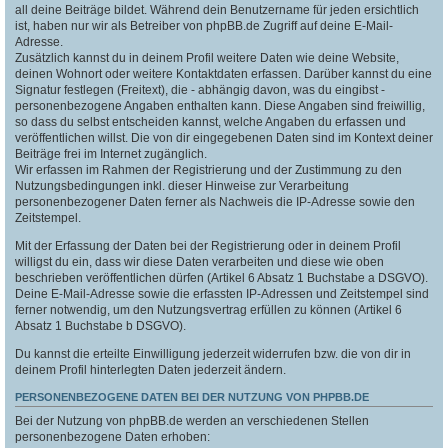
all deine Beiträge bildet. Während dein Benutzername für jeden ersichtlich
ist, haben nur wir als Betreiber von phpBB.de Zugriff auf deine E-Mail-
Adresse.
Zusätzlich kannst du in deinem Profil weitere Daten wie deine Website,
deinen Wohnort oder weitere Kontaktdaten erfassen. Darüber kannst du eine
Signatur festlegen (Freitext), die - abhängig davon, was du eingibst -
personenbezogene Angaben enthalten kann. Diese Angaben sind freiwillig,
so dass du selbst entscheiden kannst, welche Angaben du erfassen und
veröffentlichen willst. Die von dir eingegebenen Daten sind im Kontext deiner
Beiträge frei im Internet zugänglich.
Wir erfassen im Rahmen der Registrierung und der Zustimmung zu den
Nutzungsbedingungen inkl. dieser Hinweise zur Verarbeitung
personenbezogener Daten ferner als Nachweis die IP-Adresse sowie den
Zeitstempel.
Mit der Erfassung der Daten bei der Registrierung oder in deinem Profil
willigst du ein, dass wir diese Daten verarbeiten und diese wie oben
beschrieben veröffentlichen dürfen (Artikel 6 Absatz 1 Buchstabe a DSGVO).
Deine E-Mail-Adresse sowie die erfassten IP-Adressen und Zeitstempel sind
ferner notwendig, um den Nutzungsvertrag erfüllen zu können (Artikel 6
Absatz 1 Buchstabe b DSGVO).
Du kannst die erteilte Einwilligung jederzeit widerrufen bzw. die von dir in
deinem Profil hinterlegten Daten jederzeit ändern.
PERSONENBEZOGENE DATEN BEI DER NUTZUNG VON PHPBB.DE
Bei der Nutzung von phpBB.de werden an verschiedenen Stellen
personenbezogene Daten erhoben: