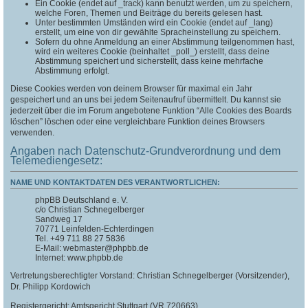
Ein Cookie (endet auf _track) kann benutzt werden, um zu speichern,
welche Foren, Themen und Beiträge du bereits gelesen hast.
Unter bestimmten Umständen wird ein Cookie (endet auf _lang)
erstellt, um eine von dir gewählte Spracheinstellung zu speichern.
Sofern du ohne Anmeldung an einer Abstimmung teilgenommen hast,
wird ein weiteres Cookie (beinhaltet _poll_) erstellt, dass deine
Abstimmung speichert und sicherstellt, dass keine mehrfache
Abstimmung erfolgt.
Diese Cookies werden von deinem Browser für maximal ein Jahr
gespeichert und an uns bei jedem Seitenaufruf übermittelt. Du kannst sie
jederzeit über die im Forum angebotene Funktion “Alle Cookies des Boards
löschen” löschen oder eine vergleichbare Funktion deines Browsers
verwenden.
Angaben nach Datenschutz-Grundverordnung und dem
Telemediengesetz:
NAME UND KONTAKTDATEN DES VERANTWORTLICHEN:
phpBB Deutschland e. V.
c/o Christian Schnegelberger
Sandweg 17
70771 Leinfelden-Echterdingen
Tel. +49 711 88 27 5836
E-Mail: webmaster@phpbb.de
Internet: www.phpbb.de
Vertretungsberechtigter Vorstand: Christian Schnegelberger (Vorsitzender),
Dr. Philipp Kordowich
Registergericht: Amtsgericht Stuttgart (VR 720663)