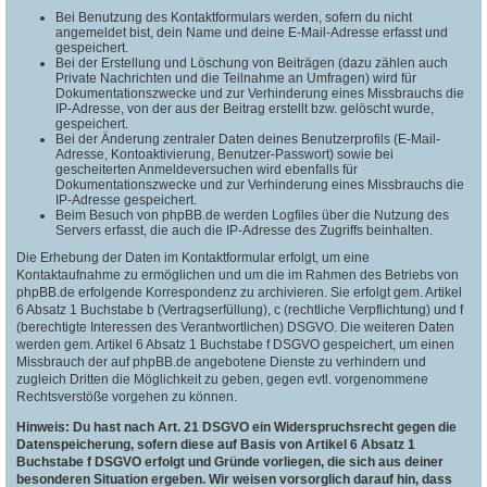
Bei Benutzung des Kontaktformulars werden, sofern du nicht
angemeldet bist, dein Name und deine E-Mail-Adresse erfasst und
gespeichert.
Bei der Erstellung und Löschung von Beiträgen (dazu zählen auch
Private Nachrichten und die Teilnahme an Umfragen) wird für
Dokumentationszwecke und zur Verhinderung eines Missbrauchs die
IP-Adresse, von der aus der Beitrag erstellt bzw. gelöscht wurde,
gespeichert.
Bei der Änderung zentraler Daten deines Benutzerprofils (E-Mail-
Adresse, Kontoaktivierung, Benutzer-Passwort) sowie bei
gescheiterten Anmeldeversuchen wird ebenfalls für
Dokumentationszwecke und zur Verhinderung eines Missbrauchs die
IP-Adresse gespeichert.
Beim Besuch von phpBB.de werden Logfiles über die Nutzung des
Servers erfasst, die auch die IP-Adresse des Zugriffs beinhalten.
Die Erhebung der Daten im Kontaktformular erfolgt, um eine
Kontaktaufnahme zu ermöglichen und um die im Rahmen des Betriebs von
phpBB.de erfolgende Korrespondenz zu archivieren. Sie erfolgt gem. Artikel
6 Absatz 1 Buchstabe b (Vertragserfüllung), c (rechtliche Verpflichtung) und f
(berechtigte Interessen des Verantwortlichen) DSGVO. Die weiteren Daten
werden gem. Artikel 6 Absatz 1 Buchstabe f DSGVO gespeichert, um einen
Missbrauch der auf phpBB.de angebotene Dienste zu verhindern und
zugleich Dritten die Möglichkeit zu geben, gegen evtl. vorgenommene
Rechtsverstöße vorgehen zu können.
Hinweis: Du hast nach Art. 21 DSGVO ein Widerspruchsrecht gegen die
Datenspeicherung, sofern diese auf Basis von Artikel 6 Absatz 1
Buchstabe f DSGVO erfolgt und Gründe vorliegen, die sich aus deiner
besonderen Situation ergeben. Wir weisen vorsorglich darauf hin, dass